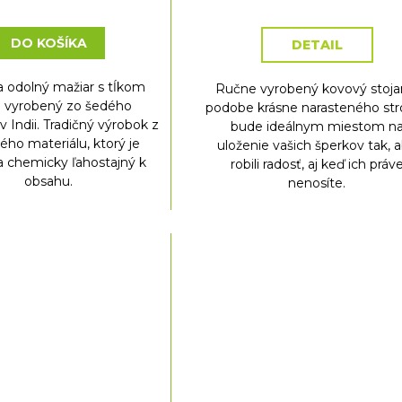
DO KOŠÍKA
DETAIL
a odolný mažiar s tĺkom
Ručne vyrobený kovový stoja
 vyrobený zo šedého
podobe krásne narasteného st
 Indii. Tradičný výrobok z
bude ideálnym miestom n
ného materiálu, ktorý je
uloženie vašich šperkov tak, 
a chemicky ľahostajný k
robili radosť, aj keď ich práv
obsahu.
nenosíte.