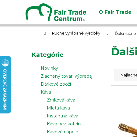
K
Prejsť
na
o
O Fair Trade
obsah
Späť
Späť
š
do
do
í
obchodu
obchodu
Domov
k
Ručne vyrábané výrobky
Ďalší ručn
B
Ďalš
o
Preskočiť
Kategórie
č
kategórie
n
R
Novinky
ý
a
Najlacne
Zlacnený tovar, výpredaj
p
d
Dárkové zboží
a
e
Káva
V
n
n
Zrnková káva
ý
e
i
Mletá káva
p
l
e
Instantná káva
i
p
Káva bez kofeínu
s
r
Kávové nápoje
p