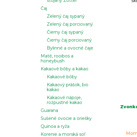
stojany Zotter
šk
Čaj
Zelený čaj sypaný
Zelený čaj porciovaný
Čierny čaj sypaný
Čierny čaj porciovaný
Bylinné a ovocné čaje
Maté, rooibos a
honeybush
Kakaové bôby a kakao
Kakaové bôby
Kakaový prášok, bio
kakao
Kakaové nápoje,
rozpustné kakao
Zvonko
Guarana
Sušené ovocie a oriešky
Quinoa a ryža
Mome
Korenie a morská soľ