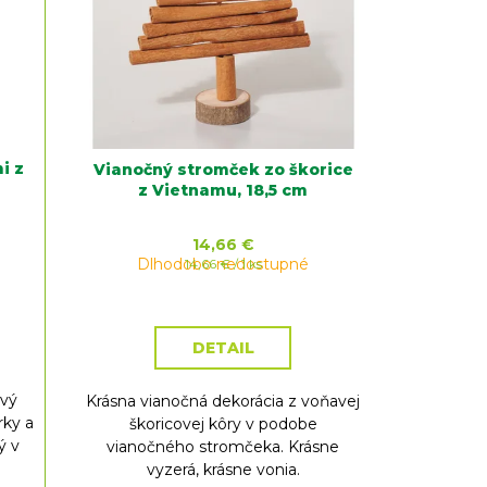
i z
Vianočný stromček zo škorice
z Vietnamu, 18,5 cm
14,66 €
Dlhodobo nedostupné
Jednotková
14,66 € / 1 ks
cena:
DETAIL
ový
Krásna vianočná dekorácia z voňavej
rky a
škoricovej kôry v podobe
ý v
vianočného stromčeka. Krásne
vyzerá, krásne vonia.