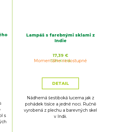
vého
Lampáš s farebnými sklami z
Indie
17,39 €
Momentálne nedostupné
Jednotková
17,39 € / 1 ks
cena:
DETAIL
e
Nádherná šestiboká lucerna jak z
s
pohádek tisíce a jedné noci. Ručně
o
vyrobená z plechu a barevných skel
l s
v Indii.
kých