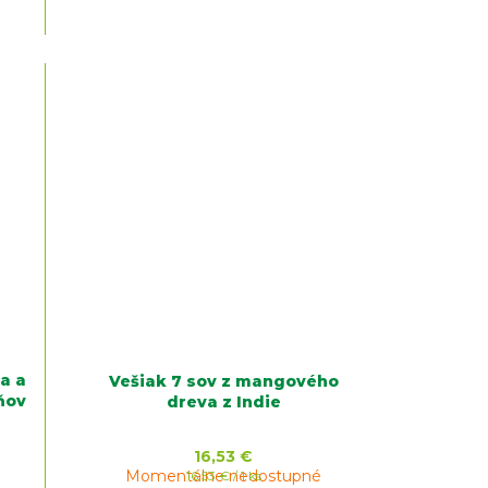
a a
Vešiak 7 sov z mangového
ňov
dreva z Indie
16,53 €
Momentálne nedostupné
Jednotková
16,53 € / 1 ks