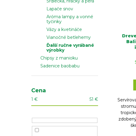
Srdiečka, hračky a perá
Lapače snov
Aróma lampy a vonné
tyčinky
Vázy a kvetináče
Dreve
Vianočné betlehemy
Bal
Ďalší ručne vyrábané
výrobky
Chipsy z manioku
Sadenice baobabu
Cena
1
€
51
€
Servírova
stromu
tropick
zdobený
šk