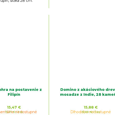
rupín, dĺžka 28 cm.
hra na postavenie z
Domino z akáciového drev
Filipín
mosadze z Indie, 28 kame
15,47 €
15,88 €
ntálne nedostupné
Jednotková
Dlhodobo nedostupné
Jednotková
15,47 € / 1 ks
15,88 € / 1 ks