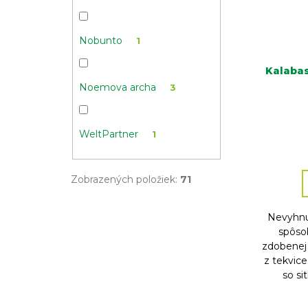
Nobunto
1
Kalabas
Noemova archa
3
WeltPartner
1
Zobrazených položiek:
71
Nevyhnu
spôso
zdobenej 
z tekvic
so si