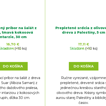
ný príbor na šalát z
Prepletené srdcia z olivo
i, tmavá kokosová
dreva z Palestíny, 5 cm
intarzie, 30 cm
16,70 €
17,11 €
Skladom
Jednotková
(>10 ks)
Skladom
Jednotková
(>10 ks)
16,70 € / 1 ks
17,11 € / 1 ks
cena:
cena:
DO KOŠÍKA
DO KOŠÍKA
cí príbor na šalát z dreva
Ručne vyrezané, vzájomn
 Suar (Albizia Saman) z
prepletené, drevené srdcia 
ého dažďového pralesa,
jedinečnou kresbou staréh
 intarziou z kokosových
olivového dreva. Krásny symbo
rupín, dĺžka 30 cm.
aurou starej Palestíny a biblic
časov.