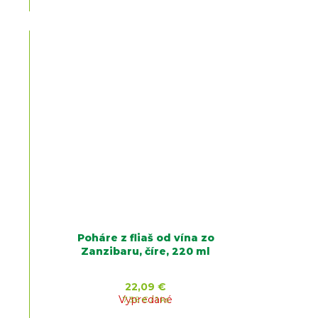
Poháre z fliaš od vína zo
Zanzibaru, číre, 220 ml
22,09 €
Vypredané
Jednotková
7,36 € / 1 ks
cena: