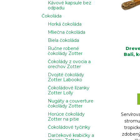
o
Kávové kapsule bez
r
odpadu
d
o
Čokoláda
u
d
Horká čokoláda
k
u
Mliečna čokoláda
t
k
Biela čokoláda
o
t
Dreve
Ručne robené
v
o
čokolády Zotter
Bali, 
v
Čokolády z ovocia a
orechov Zotter
Dvojité čokolády
Zotter Labooko
Čokoládové lízanky
Zotter Lolly
Nugáty a couverture
čokolády Zotter
Horúce čokolády
Servírova
Zotter na pitie
stromu
Čokoládové tyčinky
tropick
zdobený
Darčekové krabičky a