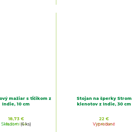
vý mažiar s tĺčikom z
Stojan na šperky Strom
Indie, 10 cm
klenotov z Indie, 30 cm
18,73 €
22 €
Skladom
Jednotková
(6 ks)
Vypredané
Jednotková
18,73 € / 1 ks
22 € / 1 ks
cena:
cena: