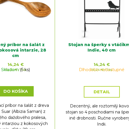
ný príbor na šalát z
Stojan na šperky s vtáčikm
kokosová intarzie, 28
Indie, 40 cm
cm
14,24 €
14,24 €
Skladom
Jednotková
(5 ks)
Dlhodobo nedostupné
Jednotková
14,24 € / 1 ks
14,24 € / 1 ks
cena:
cena:
DO KOŠÍKA
DETAIL
cí príbor na šalát z dreva
Decentný, ale roztomilý kov
 Suar (Albizia Saman) z
stojan so 4 poschodiami na špe
ého dažďového pralesa,
iné drobnosti. Ručne vyroben
 intarziou z kokosových
Indii.