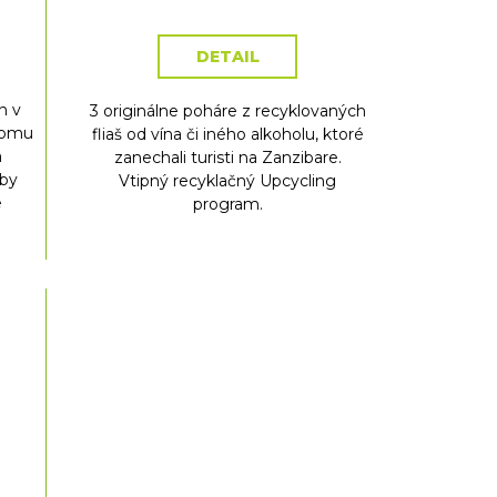
DETAIL
n v
3 originálne poháre z recyklovaných
romu
fliaš od vína či iného alkoholu, ktoré
a
zanechali turisti na Zanzibare.
aby
Vtipný recyklačný Upcycling
e
program.