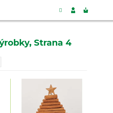
Hľadať
Nákupný
Prihlásenie
košík
výrobky
, Strana 4