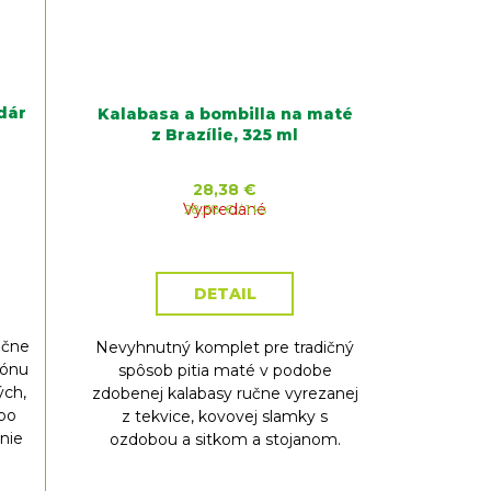
dár
Kalabasa a bombilla na maté
z Brazílie, 325 ml
28,38 €
Jednotková
Vypredané
28,38 € / 1 ks
cena:
DETAIL
učne
Nevyhnutný komplet pre tradičný
tónu
spôsob pitia maté v podobe
ých,
zdobenej kalabasy ručne vyrezanej
 po
z tekvice, kovovej slamky s
nie
ozdobou a sitkom a stojanom.