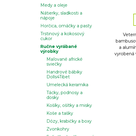
Medy a oleje
Nátierky, sladkosti a
nápoje
Horčica, omáčky a pasty
Trstinový a kokosový
Veter
cukor
bambusov
Ručne vyrábané
a alumí
výrobky
vyrobená v
Maľované africké
sviečky
Handrové bábiky
Dolls4Tibet
Umelecká keramika
Tácky, podnosy a
dosky
Košíky, ošítky a misky
Koše a tašky
Dózy, krabičky a boxy
Zvonkohry