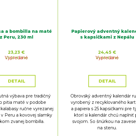
a a bombilla na maté
Papierový adventný kalen
z Peru, 230 ml
s kapsičkami z Nepálu
23,23 €
24,45 €
Vypredané
Jednotková
Vypredané
Jednotková
23,23 € / 1 ks
24,45 € / 1 ks
cena:
cena:
DETAIL
DETAIL
tná výbava pre tradičný
Obrovský adventný kalendár r
b pitia maté v podobe
vyrobený z recyklovaného kar
kalabasy ručne vyrezanej
a papiera s 25 kapsičkami pre t
e v Peru a kovovej slamky
ktorí si kalendár chcú naplniť
tkom zvanej bombilla.
svojom. So šnúrkou na zavese
na stenu.