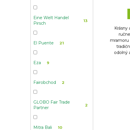
Eine Welt Handel
13
Pirsch
Krásny 
ručne
mramoru v
El Puente
21
tradič
odolný 
Eza
9
Fairobchod
2
GLOBO Fair Trade
2
Partner
Mitra Bali
10