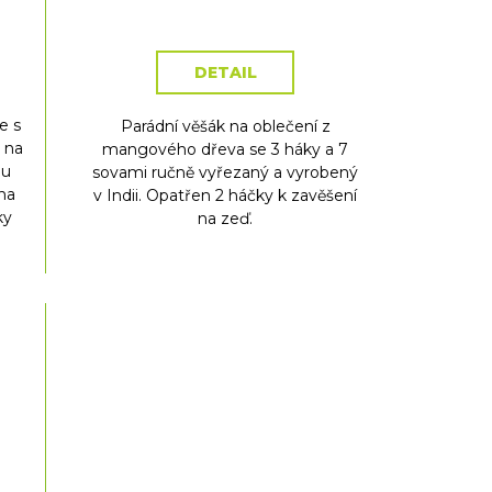
cena:
DETAIL
e s
Parádní věšák na oblečení z
 na
mangového dřeva se 3 háky a 7
ou
sovami ručně vyřezaný a vyrobený
na
v Indii. Opatřen 2 háčky k zavěšení
ky
na zeď.