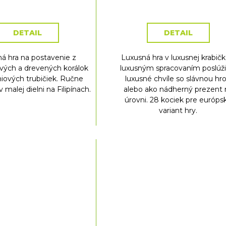
cena:
cena:
DETAIL
DETAIL
ná hra na postavenie z
Luxusná hra v luxusnej krabičk
ých a drevených korálok
luxusným spracovaním poslúži
niových trubičiek. Ručne
luxusné chvíle so slávnou hr
 malej dielni na Filipínach.
alebo ako nádherný prezent 
úrovni. 28 kociek pre európs
variant hry.