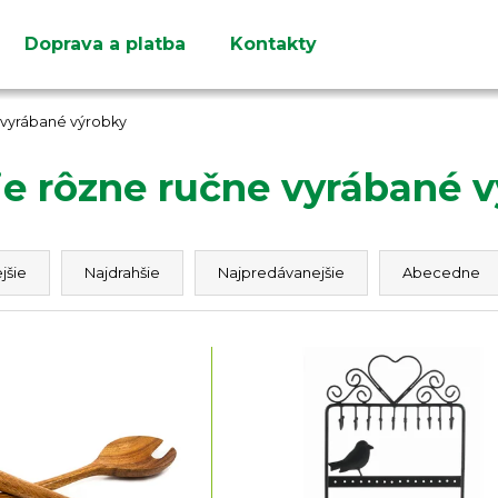
Doprava a platba
Kontakty
Čo potrebujete nájsť?
e vyrábané výrobky
ie rôzne ručne vyrábané 
HĽADAŤ
jšie
Najdrahšie
Najpredávanejšie
Abecedne
Odporúčame