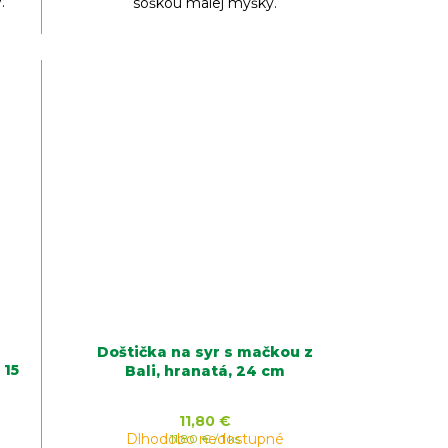
.
soškou malej myšky.
Doštička na syr s mačkou z
 15
Bali, hranatá, 24 cm
11,80 €
Dlhodobo nedostupné
Jednotková
11,80 € / 1 ks