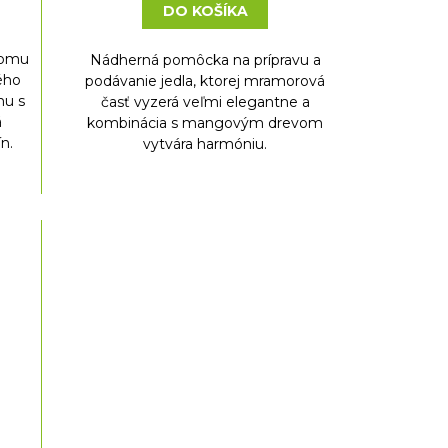
DO KOŠÍKA
tromu
Nádherná pomôcka na prípravu a
kého
podávanie jedla, ktorej mramorová
hu s
časť vyzerá veľmi elegantne a
á
kombinácia s mangovým drevom
n.
vytvára harmóniu.