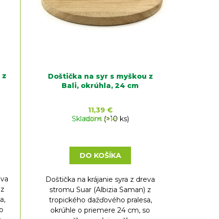
 z
Doštička na syr s myškou z
Bali, okrúhla, 24 cm
11,39 €
Skladom
Jednotková
(>10 ks)
11,39 € / 1 ks
cena:
DO KOŠÍKA
eva
Doštička na krájanie syra z dreva
 z
stromu Suar (Albizia Saman) z
a,
tropického dažďového pralesa,
so
okrúhle o priemere 24 cm, so