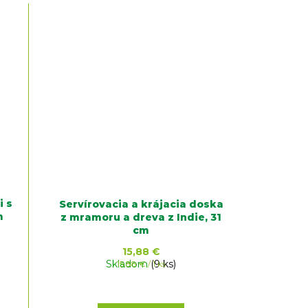
i s
Servírovacia a krájacia doska
m
z mramoru a dreva z Indie, 31
cm
15,88 €
Skladom
Jednotková
(9 ks)
15,88 € / 1 ks
cena: