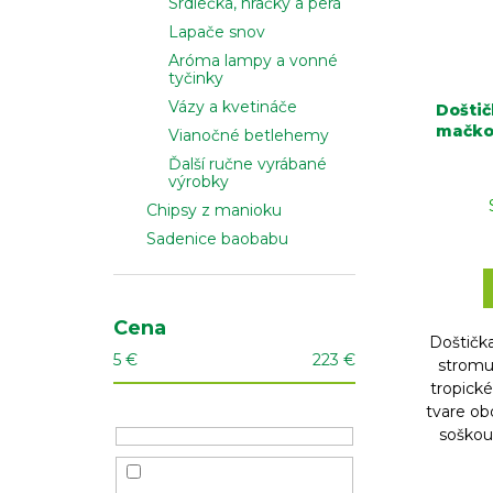
Srdiečka, hračky a perá
Lapače snov
Aróma lampy a vonné
tyčinky
Vázy a kvetináče
Doštič
mačkou
Vianočné betlehemy
Ďalší ručne vyrábané
výrobky
Chipsy z manioku
Sadenice baobabu
Cena
Doštička
5
€
223
€
stromu
tropick
tvare ob
soškou