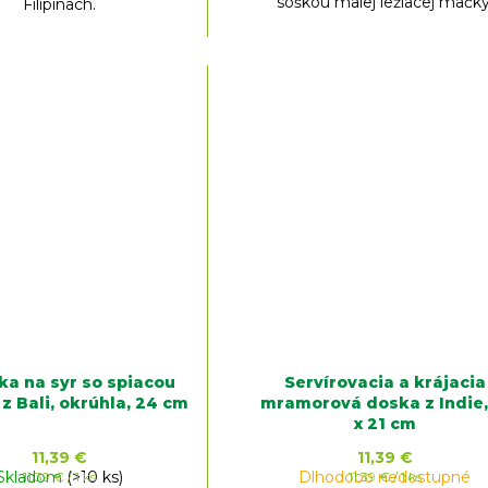
soškou malej ležiacej mačky
Filipínach.
ka na syr so spiacou
Servírovacia a krájacia
z Bali, okrúhla, 24 cm
mramorová doska z Indie,
x 21 cm
11,39 €
11,39 €
Skladom
Jednotková
(>10 ks)
Dlhodobo nedostupné
Jednotková
11,39 € / 1 ks
11,39 € / 1 ks