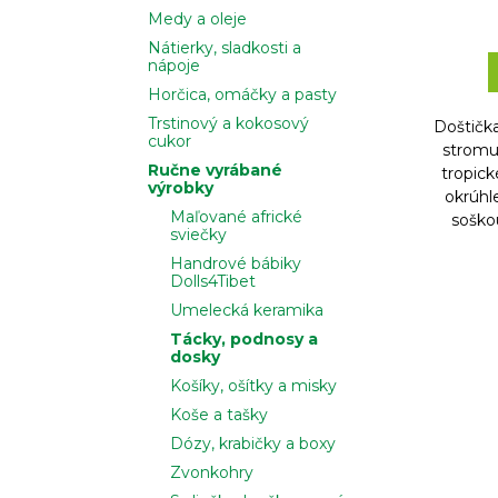
Medy a oleje
Nátierky, sladkosti a
nápoje
Horčica, omáčky a pasty
Trstinový a kokosový
Doštička
cukor
stromu
Ručne vyrábané
tropick
výrobky
okrúhl
Maľované africké
soško
sviečky
Handrové bábiky
Dolls4Tibet
Umelecká keramika
Tácky, podnosy a
dosky
Košíky, ošítky a misky
Koše a tašky
Dózy, krabičky a boxy
Zvonkohry