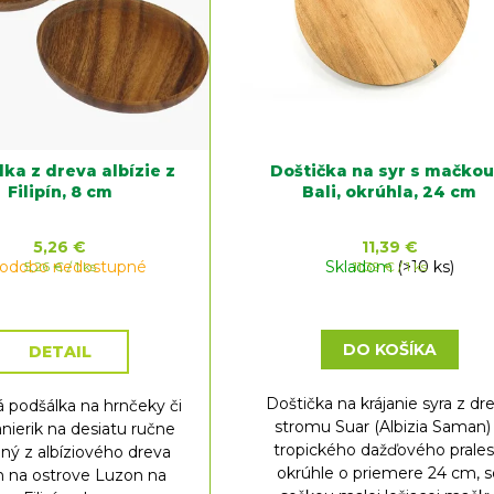
ka z dreva albízie z
Doštička na syr s mačkou
Filipín, 8 cm
Bali, okrúhla, 24 cm
5,26 €
11,39 €
hodobo nedostupné
Jednotková
Skladom
Jednotková
(>10 ks)
5,26 € / 1 ks
11,39 € / 1 ks
cena:
cena:
DO KOŠÍKA
DETAIL
Doštička na krájanie syra z dr
 podšálka na hrnčeky či
stromu Suar (Albizia Saman)
nierik na desiatu ručne
tropického dažďového prales
ný z albíziového dreva
okrúhle o priemere 24 cm, 
 na ostrove Luzon na