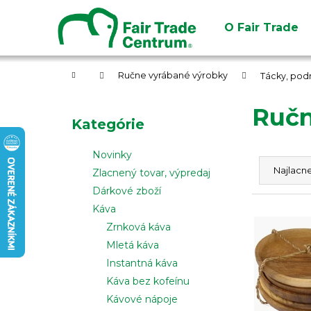
K
Prejsť
na
o
O Fair Trade
obsah
Späť
Späť
š
do
do
í
obchodu
obchodu
Domov
k
Ručne vyrábané výrobky
Tácky, pod
B
Ručn
o
Preskočiť
Kategórie
č
kategórie
n
R
Novinky
ý
a
Najlacne
Zlacnený tovar, výpredaj
p
d
Dárkové zboží
a
e
Káva
V
n
n
Zrnková káva
ý
e
i
Mletá káva
p
l
e
Instantná káva
i
p
Káva bez kofeínu
s
r
Kávové nápoje
p