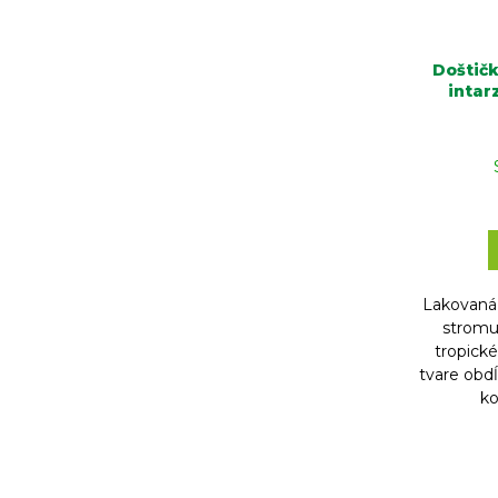
Doštičk
intar
Lakovaná 
stromu
tropick
tvare obdĺ
ko