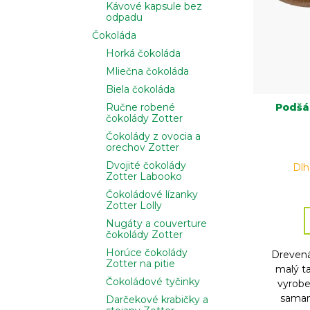
o
Kávové kapsule bez
r
odpadu
d
o
Čokoláda
u
d
Horká čokoláda
k
u
Mliečna čokoláda
t
k
Biela čokoláda
o
t
Podšál
Ručne robené
v
o
čokolády Zotter
v
Čokolády z ovocia a
orechov Zotter
Dvojité čokolády
Dl
Zotter Labooko
Čokoládové lízanky
Zotter Lolly
Nugáty a couverture
čokolády Zotter
Horúce čokolády
Drevená
Zotter na pitie
malý ta
Čokoládové tyčinky
vyrobe
saman
Darčekové krabičky a