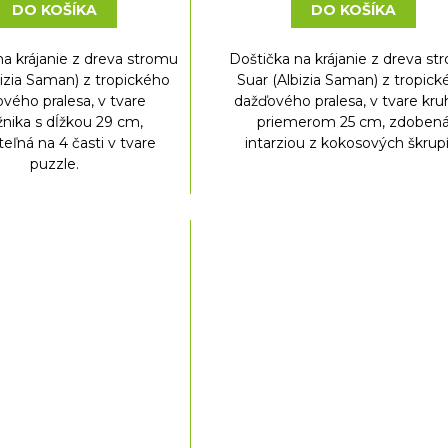
DO KOŠÍKA
DO KOŠÍKA
na krájanie z dreva stromu
Doštička na krájanie z dreva s
bizia Saman) z tropického
Suar (Albizia Saman) z tropic
vého pralesa, v tvare
dažďového pralesa, v tvare kru
žnika s dĺžkou 29 cm,
priemerom 25 cm, zdoben
teľná na 4 časti v tvare
intarziou z kokosových škrupí
puzzle.