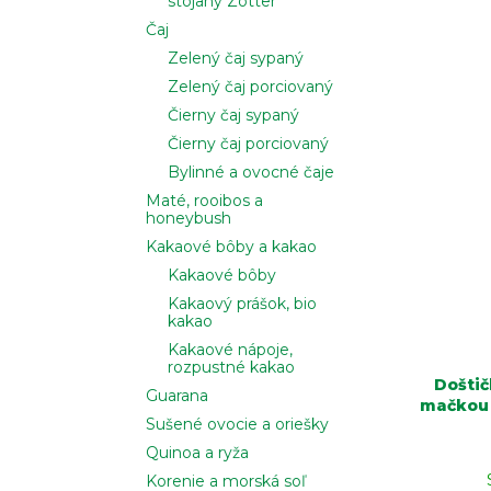
stojany Zotter
Čaj
Zelený čaj sypaný
Zelený čaj porciovaný
Čierny čaj sypaný
Čierny čaj porciovaný
Bylinné a ovocné čaje
Maté, rooibos a
honeybush
Kakaové bôby a kakao
Kakaové bôby
Kakaový prášok, bio
kakao
Kakaové nápoje,
rozpustné kakao
Doštič
Guarana
mačkou 
Sušené ovocie a oriešky
Quinoa a ryža
Korenie a morská soľ