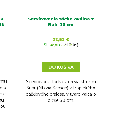
ia
Servírovacia tácka oválna z
36
Bali, 30 cm
22,82 €
Skladom
Jednotková
(>10 ks)
22,82 € / 1 ks
cena:
DO KOŠÍKA
romu
Servírovacia tácka z dreva stromu
kého
Suar (Albizia Saman) z tropického
hu s
dažďového pralesa, v tvare vajca o
ou
dĺžke 30 cm.
ou.