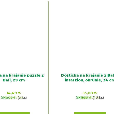
a na krájanie puzzle z
Doštička na krájanie z Bal
Bali, 29 cm
intarziou, okrúhle, 34 c
14,49 €
15,88 €
Skladom
Jednotková
(3 ks)
Skladom
Jednotková
(10 ks)
14,49 € / 1 ks
15,88 € / 1 ks
cena:
cena: