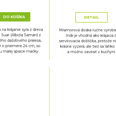
cena:
cena:
DO KOŠÍKA
DETAIL
 na krájanie syra z dreva
Mramorová doska ručne vyrobe
 Suar (Albizia Saman) z
Indii je vhodná ako krájacia č
ého dažďového pralesa,
servírovacia doštička, pretože n
e o priemere 24 cm, so
krásne vyzerá, ale tiež sa ľahko 
u malej spiace mačky.
a možno zavesiť v kuchyni.