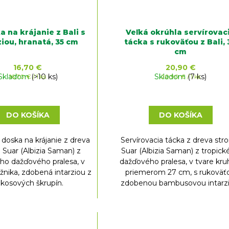
a na krájanie z Bali s
Veľká okrúhla servírovac
ziou, hranatá, 35 cm
tácka s rukoväťou z Bali, 
cm
16,70 €
20,90 €
Skladom
Jednotková
(>10 ks)
Skladom
Jednotková
(7 ks)
16,70 € / 1 ks
20,90 € / 1 ks
cena:
cena:
DO KOŠÍKA
DO KOŠÍKA
doska na krájanie z dreva
Servírovacia tácka z dreva st
 Suar (Albizia Saman) z
Suar (Albizia Saman) z tropic
ého dažďového pralesa, v
dažďového pralesa, v tvare kru
žnika, zdobená intarziou z
priemerom 27 cm, s rukoväť
kosových škrupín.
zdobenou bambusovou intarzi