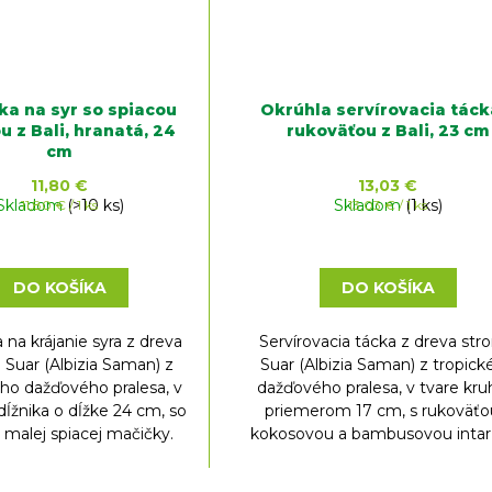
ka na syr so spiacou
Okrúhla servírovacia táck
 z Bali, hranatá, 24
rukoväťou z Bali, 23 cm
cm
11,80 €
13,03 €
Skladom
Jednotková
(>10 ks)
Skladom
Jednotková
(1 ks)
11,80 € / 1 ks
13,03 € / 1 ks
cena:
cena:
DO KOŠÍKA
DO KOŠÍKA
 na krájanie syra z dreva
Servírovacia tácka z dreva st
 Suar (Albizia Saman) z
Suar (Albizia Saman) z tropic
ého dažďového pralesa, v
dažďového pralesa, v tvare kru
dĺžnika o dĺžke 24 cm, so
priemerom 17 cm, s rukoväťo
 malej spiacej mačičky.
kokosovou a bambusovou intar