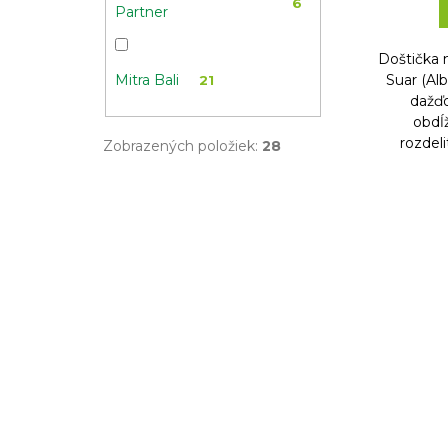
6
Partner
Doštička 
Suar (Al
Mitra Bali
21
dažďo
obdĺ
rozdeli
Zobrazených položiek:
28