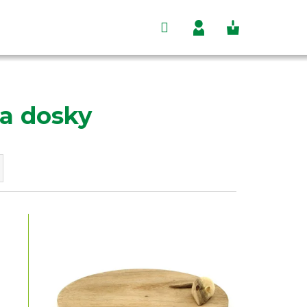
Hľadať
Nákupný
Prihlásenie
košík
 a dosky