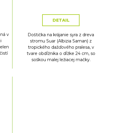
cena:
DETAIL
ná v
Doštička na krájanie syra z dreva
i
stromu Suar (Albizia Saman) z
ielen
tropického dažďového pralesa, v
čistí
tvare obdĺžnika o dĺžke 24 cm, so
soškou malej ležiacej mačky.