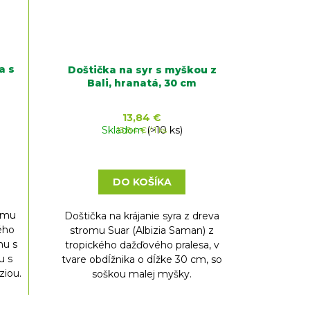
a s
Doštička na syr s myškou z
Bali, hranatá, 30 cm
13,84 €
Skladom
Jednotková
(>10 ks)
13,84 € / 1 ks
cena:
DO KOŠÍKA
romu
Doštička na krájanie syra z dreva
kého
stromu Suar (Albizia Saman) z
hu s
tropického dažďového pralesa, v
u s
tvare obdĺžnika o dĺžke 30 cm, so
ziou.
soškou malej myšky.