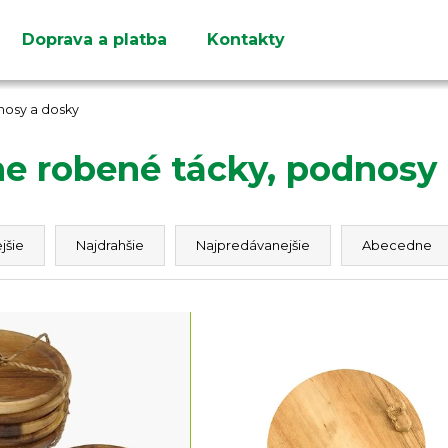
Doprava a platba
Kontakty
Čo potrebujete nájsť?
nosy a dosky
e robené tácky, podnosy
HĽADAŤ
jšie
Najdrahšie
Najpredávanejšie
Abecedne
Odporúčame