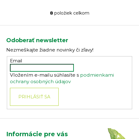
8
položiek celkom
O
v
Z
l
á
á
Odoberať newsletter
d
p
a
Nezmeškajte žiadne novinky či zľavy!
ä
c
t
Email
i
i
e
Vložením e-mailu súhlasíte s
podmienkami
e
p
ochrany osobných údajov
r
v
PRIHLÁSIŤ SA
k
y
v
ý
p
i
Informácie pre vás