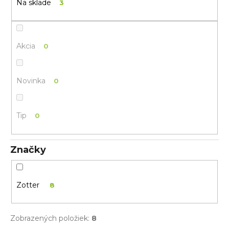
n
Na sklade
3
u
á
k
j
t
s
Akcia
0
o
ť
v
?
Novinka
0
Tip
0
HĽADAŤ
Značky
O
d
p
Zotter
8
o
r
ú
Zobrazených položiek:
8
č