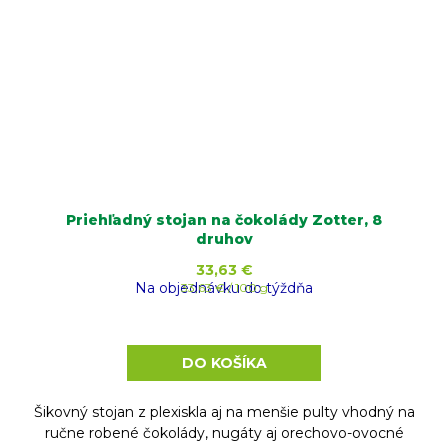
Priehľadný stojan na čokolády Zotter, 8
druhov
33,63 €
Na objednávku do týždňa
Jednotková
33,63 € / 100 g
cena:
DO KOŠÍKA
Šikovný stojan z plexiskla aj na menšie pulty vhodný na
ručne robené čokolády, nugáty aj orechovo-ovocné