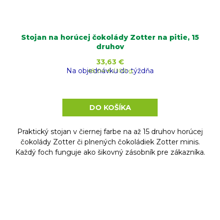
Stojan na horúcej čokolády Zotter na pitie, 15
druhov
33,63 €
Na objednávku do týždňa
Jednotková
48,04 € / 100 g
cena:
DO KOŠÍKA
Praktický stojan v čiernej farbe na až 15 druhov horúcej
čokolády Zotter či plnených čokoládiek Zotter minis.
Každý foch funguje ako šikovný zásobník pre zákazníka.