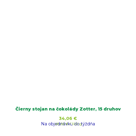
Čierny stojan na čokolády Zotter, 15 druhov
34,06 €
Na objednávku do týždňa
Jednotková
48,66 € / 100 g
cena: