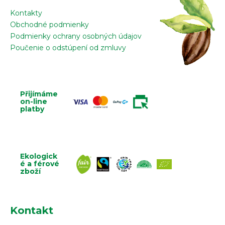
s
u
Kontakty
Obchodné podmienky
Podmienky ochrany osobných údajov
Poučenie o odstúpení od zmluvy
Přijímáme
on-line
platby
Ekologick
é a férové
zboží
Kontakt