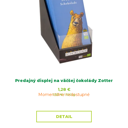
Predajný displej na väčšej čokolády Zotter
1,28 €
Momentálne nedostupné
Jednotková
1,83 € / 100 g
cena:
DETAIL