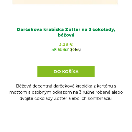
Darčeková krabička Zotter na 3 čokolády,
béžová
3,28 €
Skladom
Jednotková
(1 ks)
4,69 € / 100 g
cena:
DO KOŠÍKA
Béžová decentná darčeková krabička z kartónu s
mottom a osobným odkazom na 3 ručne robené alebo
dvojité čokolády Zotter alebo ich kombináciu.