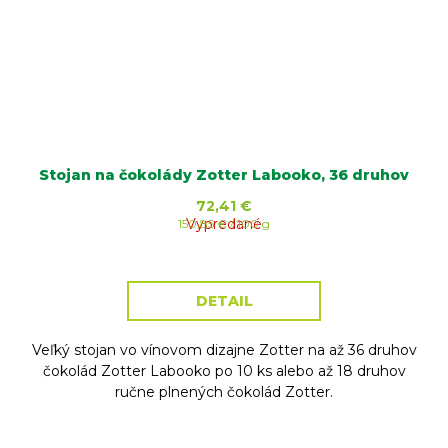
Stojan na čokolády Zotter Labooko, 36 druhov
72,41 €
Jednotková
Vypredané
150,85 € / 100 g
cena:
DETAIL
Veľký stojan vo vínovom dizajne Zotter na až 36 druhov
čokolád Zotter Labooko po 10 ks alebo až 18 druhov
ručne plnených čokolád Zotter.