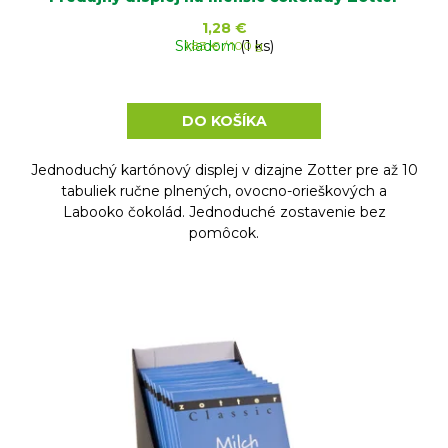
1,28 €
Skladom
Jednotková
(1 ks)
1,83 € / 100 g
cena:
DO KOŠÍKA
Jednoduchý kartónový displej v dizajne Zotter pre až 10
tabuliek ručne plnených, ovocno-orieškových a
Labooko čokolád. Jednoduché zostavenie bez
pomôcok.