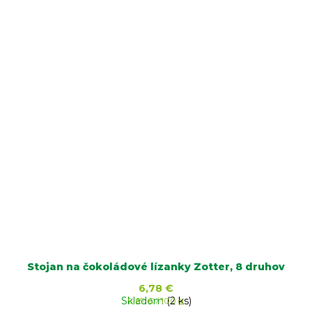
Stojan na čokoládové lízanky Zotter, 8 druhov
6,78 €
Skladom
Jednotková
(2 ks)
9,69 € / 100 g
cena: