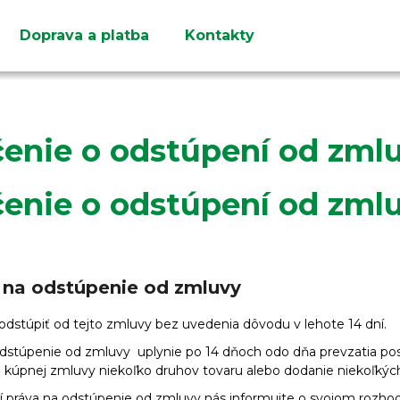
Doprava a platba
Kontakty
Čo potrebujete nájsť?
enie o odstúpení od zml
enie o odstúpení od zml
HĽADAŤ
Odporúčame
o na odstúpenie od zmluvy
odstúpiť od tejto zmluvy bez uvedenia dôvodu v lehote 14 dní.
odstúpenie od zmluvy
uplynie po 14 dňoch odo dňa prevzatia pos
úpnej zmluvy niekoľko druhov tovaru alebo dodanie niekoľkých
ní práva na odstúpenie od zmluvy nás informujte o svojom rozh