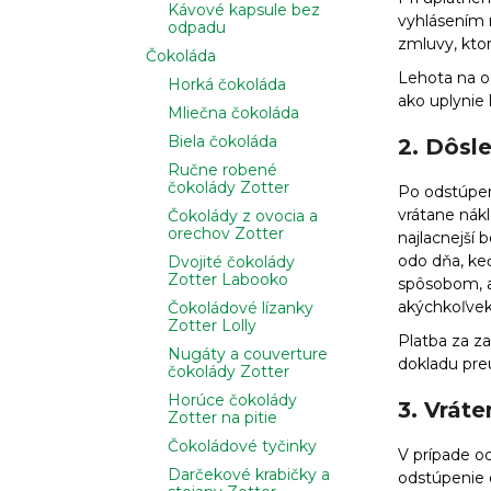
Kávové kapsule bez
vyhlásením
odpadu
zmluvy, kto
Čokoláda
Lehota na o
Horká čokoláda
ako uplynie
Mliečna čokoláda
Biela čokoláda
2. Dôsl
Ručne robené
čokolády Zotter
Po odstúpen
vrátane nákl
Čokolády z ovocia a
orechov Zotter
najlacnejší
odo dňa, ke
Dvojité čokolády
Zotter Labooko
spôsobom, ak
akýchkoľvek
Čokoládové lízanky
Zotter Lolly
Platba za z
Nugáty a couverture
dokladu pre
čokolády Zotter
Horúce čokolády
3. Vráte
Zotter na pitie
Čokoládové tyčinky
V prípade o
Darčekové krabičky a
odstúpenie 