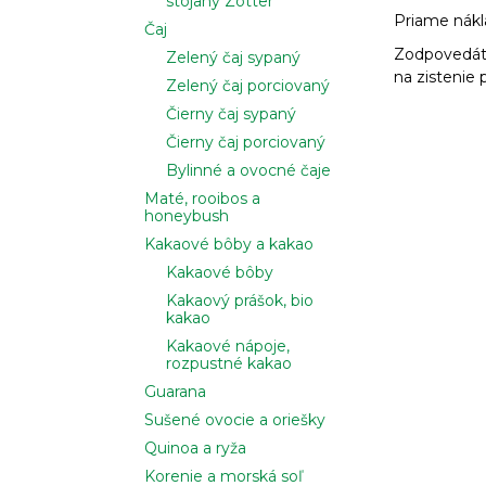
stojany Zotter
Priame nákl
Čaj
Zodpovedáte
Zelený čaj sypaný
na zistenie 
Zelený čaj porciovaný
Čierny čaj sypaný
Čierny čaj porciovaný
Bylinné a ovocné čaje
Maté, rooibos a
honeybush
Kakaové bôby a kakao
Kakaové bôby
Kakaový prášok, bio
kakao
Kakaové nápoje,
rozpustné kakao
Guarana
Sušené ovocie a oriešky
Quinoa a ryža
Korenie a morská soľ