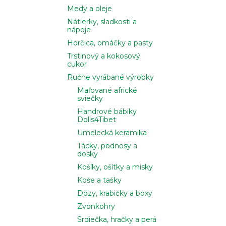
Medy a oleje
Nátierky, sladkosti a
nápoje
Horčica, omáčky a pasty
Trstinový a kokosový
cukor
Ručne vyrábané výrobky
Maľované africké
sviečky
Handrové bábiky
Dolls4Tibet
Umelecká keramika
Tácky, podnosy a
dosky
Košíky, ošítky a misky
Koše a tašky
Dózy, krabičky a boxy
Zvonkohry
Srdiečka, hračky a perá