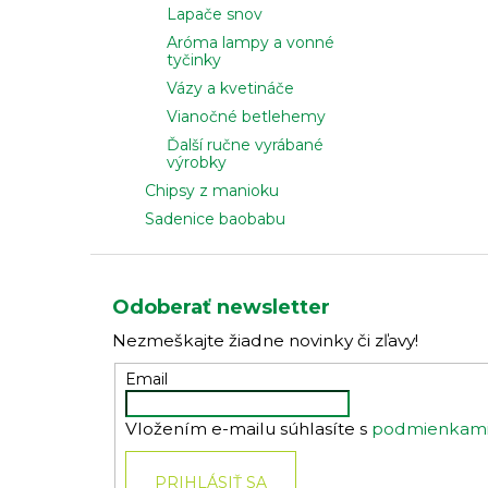
Lapače snov
Aróma lampy a vonné
tyčinky
Vázy a kvetináče
Vianočné betlehemy
Ďalší ručne vyrábané
výrobky
Chipsy z manioku
Sadenice baobabu
Z
á
Odoberať newsletter
p
Nezmeškajte žiadne novinky či zľavy!
ä
t
Email
i
Vložením e-mailu súhlasíte s
podmienkami 
e
PRIHLÁSIŤ SA