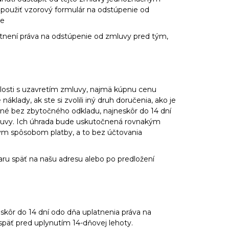
 použiť vzorový formulár na odstúpenie od
be
tnení práva na odstúpenie od zmluvy pred tým,
islosti s uzavretím zmluvy, najmä kúpnu cenu
lady, ak ste si zvolili iný druh doručenia, ako je
né bez zbytočného odkladu, najneskôr do 14 dní
luvy. Ich úhrada bude uskutočnená rovnakým
 iným spôsobom platby, a to bez účtovania
ru späť na našu adresu alebo po predložení
skôr do 14 dní odo dňa uplatnenia práva na
späť pred uplynutím 14-dňovej lehoty.