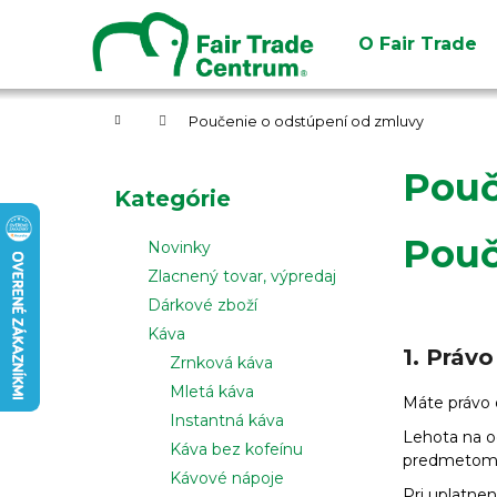
K
Prejsť
na
o
O Fair Trade
obsah
Späť
Späť
š
do
do
í
obchodu
obchodu
Domov
k
Poučenie o odstúpení od zmluvy
B
Pouč
o
Preskočiť
Kategórie
č
kategórie
n
Pouč
Novinky
ý
Zlacnený tovar, výpredaj
p
Dárkové zboží
a
Káva
n
1. Práv
Zrnková káva
e
Mletá káva
Máte právo 
l
Instantná káva
Lehota na 
Káva bez kofeínu
predmetom k
Kávové nápoje
Pri uplatne