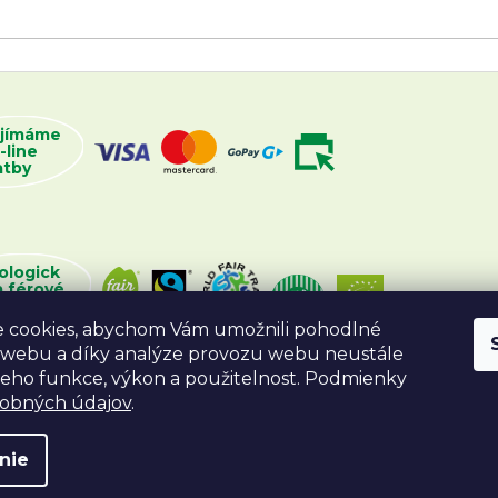
ijímáme
-line
atby
ologick
a férové
oží
 cookies, abychom Vám umožnili pohodlné
 webu a díky analýze provozu webu neustále
 jeho funkce, výkon a použitelnost. Podmienky
sobných údajov
.
nie
va vyhradené.
Vytvoril Shoptet
Desig