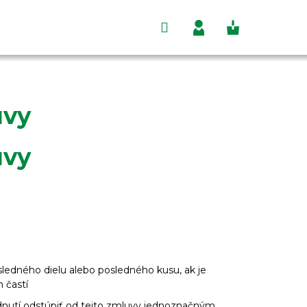
Hľadať
Nákupný
Prihlásenie
košík
uvy
uvy
ledného dielu alebo posledného kusu, ak je
 častí
odnutí odstúpiť od tejto zmluvy jednoznačným