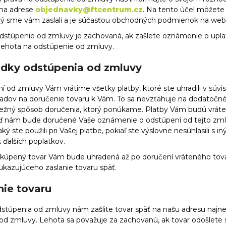
 na adrese
objednavky@ftcentrum.cz
. Na tento účel môžete
rý sme vám zaslali a je súčasťou obchodných podmienok na we
dstúpenie od zmluvy je zachovaná, ak zašlete oznámenie o upla
 lehota na odstúpenie od zmluvy.
edky odstúpenia od zmluvy
í od zmluvy Vám vrátime všetky platby, ktoré ste uhradili v súv
adov na doručenie tovaru k Vám. To sa nevzťahuje na dodatočné nák
 bežný spôsob doručenia, ktorý ponúkame. Platby Vám budú vráte
ď nám bude doručené Vaše oznámenie o odstúpení od tejto zm
ý ste použili pri Vašej platbe, pokiaľ ste výslovne nesúhlasili s
 ďalších poplatkov.
akúpený tovar Vám bude uhradená až po doručení vráteného tova
ukazujúceho zaslanie tovaru späť.
nie tovaru
dstúpenia od zmluvy nám zašlite tovar späť na našu adresu najne
od zmluvy. Lehota sa považuje za zachovanú, ak tovar odošlete 