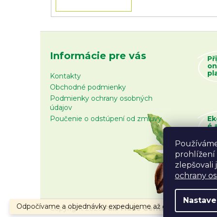
Informácie pre vás
Př
on
pl
Kontakty
Obchodné podmienky
Podmienky ochrany osobných
údajov
Poučenie o odstúpení od zmluvy
Ek
é 
zb
Používáme
prohlížení
zlepšovali
ochrany o
Nastave
Odpočívame a objednávky expedujeme až od 10.8.2026.
Copyright 2026
Fair Trade Centrum
. Všetky prá