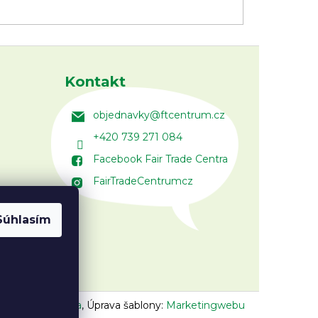
Kontakt
objednavky
@
ftcentrum.cz
+420 739 271 084
Facebook Fair Trade Centra
FairTradeCentrumcz
Súhlasím
n:
Vojtěch Lunga
,
Úprava šablony:
Marketingwebu