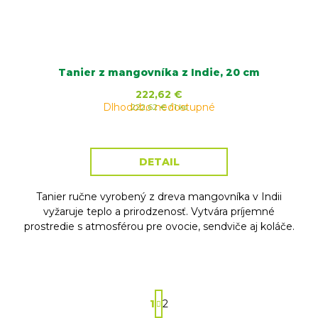
Tanier z mangovníka z Indie, 20 cm
222,62 €
Dlhodobo nedostupné
Jednotková
222,62 € / 1 ks
cena:
DETAIL
Tanier ručne vyrobený z dreva mangovníka v Indii
vyžaruje teplo a prirodzenosť. Vytvára príjemné
prostredie s atmosférou pre ovocie, sendviče aj koláče.
S
1
2
t