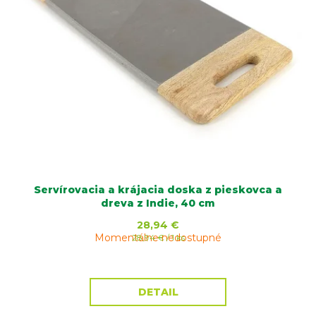
Servírovacia a krájacia doska z pieskovca a
dreva z Indie, 40 cm
28,94 €
Momentálne nedostupné
Jednotková
28,94 € / 1 ks
cena:
DETAIL