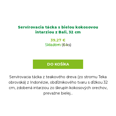
Servírovacia tácka s bielou kokosovou
intarziou z Bali, 32 cm
39,27 €
Skladom
Jednotková
(6 ks)
39,27 € / 1 ks
cena:
DO KOŠÍKA
Servírovacia tácka z teakového dreva (zo stromu Teka
obrovská) z Indonézie, obdĺžnikového tvaru s dĺžkou 32
cm, zdobená intarziou zo škrupín kokosových orechov,
prevažne bielej...