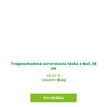
Trojposchodová servírovacia tácka z Bali, 38
cm
59,57 €
Skladom
Jednotková
(8 ks)
59,57 € / 1 ks
cena:
DO KOŠÍKA