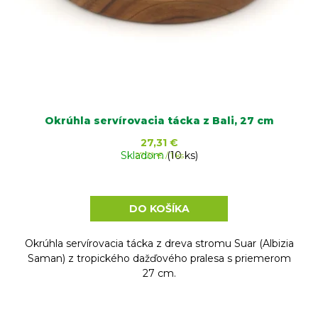
k
t
o
v
Okrúhla servírovacia tácka z Bali, 27 cm
27,31 €
Skladom
Jednotková
(10 ks)
27,31 € / 1 ks
cena:
DO KOŠÍKA
Okrúhla servírovacia tácka z dreva stromu Suar (Albizia
Saman) z tropického dažďového pralesa s priemerom
27 cm.