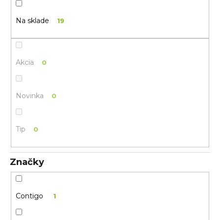
n
o
á
d
Na sklade
19
j
u
s
k
ť
t
?
Akcia
0
o
v
Novinka
0
Tip
0
HĽADAŤ
O
d
Značky
p
o
r
Contigo
1
ú
č