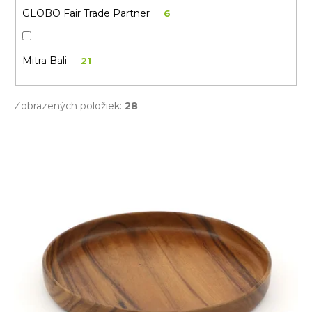
a
GLOBO Fair Trade Partner
6
m
e
Mitra Bali
21
Zobrazených položiek:
28
V
ý
p
i
s
p
r
o
d
u