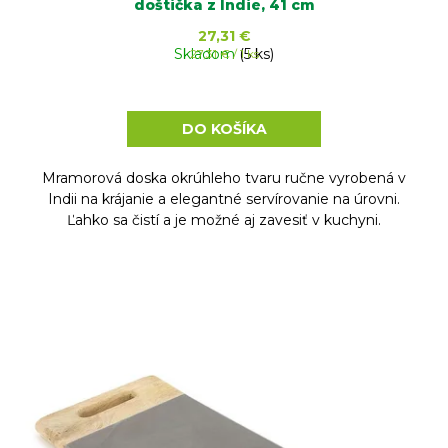
doštička z Indie, 41 cm
27,31 €
Skladom
Jednotková
(5 ks)
27,31 € / 1 ks
cena:
DO KOŠÍKA
Mramorová doska okrúhleho tvaru ručne vyrobená v
Indii na krájanie a elegantné servírovanie na úrovni.
Ľahko sa čistí a je možné aj zavesiť v kuchyni.