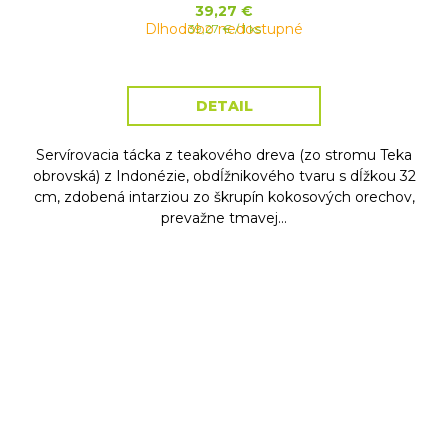
39,27 €
Dlhodobo nedostupné
Jednotková
39,27 € / 1 ks
cena:
DETAIL
Servírovacia tácka z teakového dreva (zo stromu Teka
obrovská) z Indonézie, obdĺžnikového tvaru s dĺžkou 32
cm, zdobená intarziou zo škrupín kokosových orechov,
prevažne tmavej...