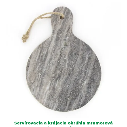
Servírovacia a krájacia okrúhla mramorová