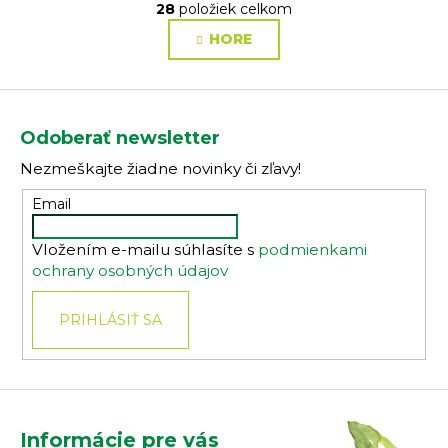
r
28
položiek celkom
O
á
v
HORE
n
l
k
o
á
Z
v
d
a
á
a
Odoberať newsletter
n
p
c
i
Nezmeškajte žiadne novinky či zľavy!
i
ä
e
e
t
Email
p
i
r
Vložením e-mailu súhlasíte s
podmienkami
e
v
ochrany osobných údajov
k
y
PRIHLÁSIŤ SA
v
ý
p
i
s
u
Informácie pre vás