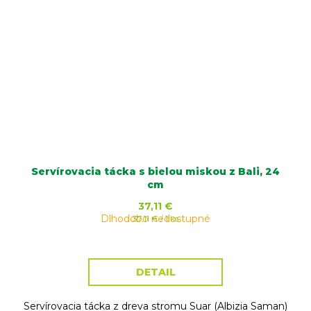
Servírovacia tácka s bielou miskou z Bali, 24
cm
37,11 €
Dlhodobo nedostupné
Jednotková
37,11 € / 1 ks
cena:
DETAIL
Servírovacia tácka z dreva stromu Suar (Albizia Saman)