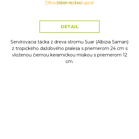
Dlhodobo nedostupné
Jednotková
35,88 € / 1 ks
cena:
DETAIL
Servírovacia tácka z dreva stromu Suar (Albizia Saman)
z tropického dažďového pralesa s priemerom 24 cm s
vloženou čiernou keramickou miskou s priemerom 12
cm.