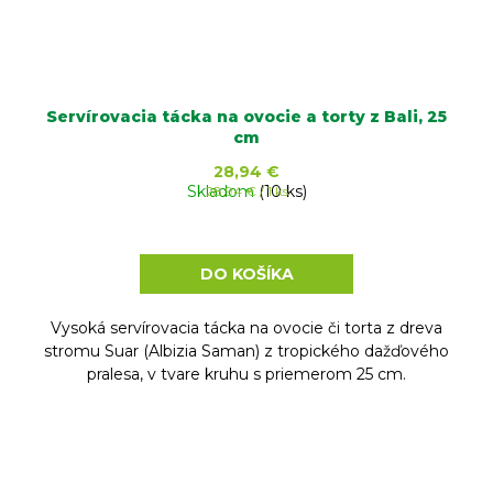
Servírovacia tácka na ovocie a torty z Bali, 25
cm
28,94 €
Skladom
Jednotková
(10 ks)
28,94 € / 1 ks
cena:
DO KOŠÍKA
Vysoká servírovacia tácka na ovocie či torta z dreva
stromu Suar (Albizia Saman) z tropického dažďového
pralesa, v tvare kruhu s priemerom 25 cm.