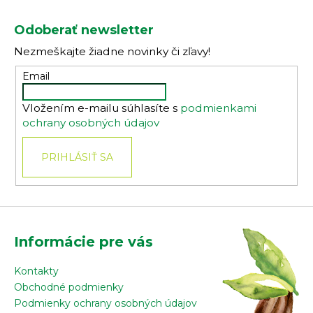
Z
á
Odoberať newsletter
p
Nezmeškajte žiadne novinky či zľavy!
ä
t
Email
i
Vložením e-mailu súhlasíte s
podmienkami
e
ochrany osobných údajov
PRIHLÁSIŤ SA
Informácie pre vás
Kontakty
Obchodné podmienky
Podmienky ochrany osobných údajov