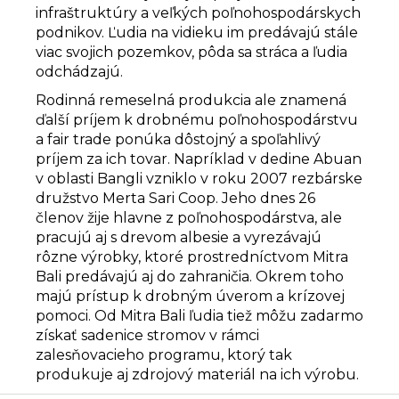
infraštruktúry a veľkých poľnohospodárskych
podnikov. Ľudia na vidieku im predávajú stále
viac svojich pozemkov, pôda sa stráca a ľudia
odchádzajú.
Rodinná remeselná produkcia ale znamená
ďalší príjem k drobnému poľnohospodárstvu
a fair trade ponúka dôstojný a spoľahlivý
príjem za ich tovar. Napríklad v dedine Abuan
v oblasti Bangli vzniklo v roku 2007 rezbárske
družstvo Merta Sari Coop. Jeho dnes 26
členov žije hlavne z poľnohospodárstva, ale
pracujú aj s drevom albesie a vyrezávajú
rôzne výrobky, ktoré prostredníctvom Mitra
Bali predávajú aj do zahraničia. Okrem toho
majú prístup k drobným úverom a krízovej
pomoci. Od Mitra Bali ľudia tiež môžu zadarmo
získať sadenice stromov v rámci
zalesňovacieho programu, ktorý tak
produkuje aj zdrojový materiál na ich výrobu.