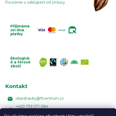
Poučenie o odstúpení od zmluvy
Přijímáme
on-line
platby
Ekologick
é a férové
zboží
Kontakt
objednavky
@
ftcentrum.cz
+420 739 271 084
Facebook Fair Trade Centra