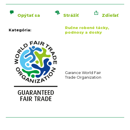
n
cena:
á
j
Opýtať sa
Strážiť
Zdieľať
s
Ručne robené tácky,
ť
Kategória
:
podnosy a dosky
?
Garance World Fair
Trade Organization
HĽADAŤ
O
d
p
o
r
ú
č