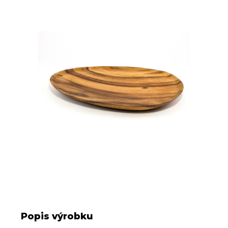
a
m
e
Popis výrobku