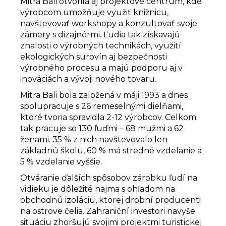
Mitra Bali otvorila aj projektové centrum, kde
výrobcom umožňuje využiť knižnicu,
navštevovať workshopy a konzultovať svoje
zámery s dizajnérmi. Ľudia tak získavajú
znalosti o výrobných technikách, využití
ekologických surovín aj bezpečnosti
výrobného procesu a majú podporu aj v
inováciách a vývoji nového tovaru.
Mitra Bali bola založená v máji 1993 a dnes
spolupracuje s 26 remeselnými dielňami,
ktoré tvoria spravidla 2-12 výrobcov. Celkom
tak pracuje so 130 ľuďmi – 68 mužmi a 62
ženami. 35 % z nich navštevovalo len
základnú školu, 60 % má stredné vzdelanie a
5 % vzdelanie vyššie.
Otváranie ďalších spôsobov zárobku ľudí na
vidieku je dôležité najmä s ohľadom na
obchodnú izoláciu, ktorej drobní producenti
na ostrove čelia. Zahraniční investori navyše
situáciu zhoršujú svojimi projektmi turistickej