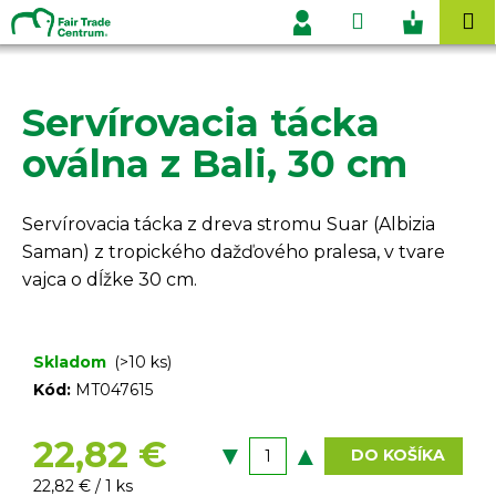
K
Prejsť
Hľadať
Nákupn
M
na
o
Prihlásenie
obsah
Späť
Späť
košík
š
í
Servírovacia tácka
Č
k
o
oválna z Bali, 30 cm
p
o
Servírovacia tácka z dreva stromu Suar (Albizia
t
Saman) z tropického dažďového pralesa, v tvare
r
vajca o dĺžke 30 cm.
e
b
u
Skladom
(>10 ks)
j
Kód:
MT047615
e
t
22,82 €
DO KOŠÍKA
e
Jednotková
22,82 € / 1 ks