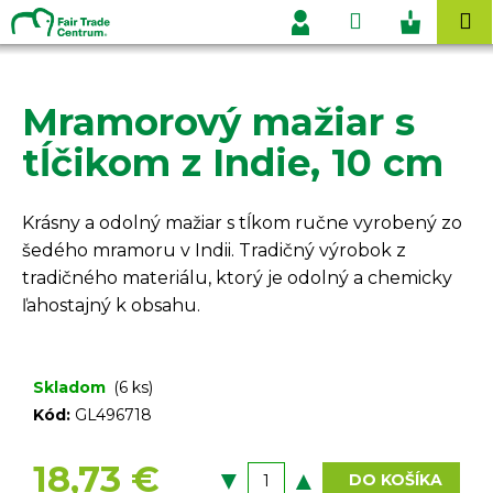
K
Prejsť
Hľadať
Nákupn
M
na
o
Prihlásenie
obsah
Späť
Späť
košík
š
í
Mramorový mažiar s
Č
k
o
tĺčikom z Indie, 10 cm
p
o
Krásny a odolný mažiar s tĺkom ručne vyrobený zo
t
šedého mramoru v Indii. Tradičný výrobok z
r
tradičného materiálu, ktorý je odolný a
chemicky
e
ľahostajný k obsahu.
b
u
j
Skladom
(6 ks)
e
Kód:
GL496718
t
e
18,73 €
DO KOŠÍKA