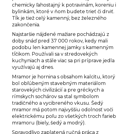
chemicky ľahostajný k potravinám, koreniu i
bylinkám, ktoré v ňom budete trieť či drviť.
Tĺk je tiež celý kamenný, bez železného
zakončenia.
Najstaršie nájdené mažiare pochádzajú z
doby snáď pred 37 000 rokov, kedy mali
podobu len kamennej jamky s kamenným
tĺčikom. Používali sa v stredovekých
kuchyniach a stále viac sa pri príprave jedla
využívajú aj dnes.
Mramor je hornina s obsahom kalcitu, ktorý
bol obľúbeným stavebným materiálom
starovekých civilizácií a pre gréckych a
rímskych sochárov sa stal symbolom
tradičného a vycibreného vkusu. Šedý
mramor má potom najvyššiu odolnosť voči
elektrickému poľu zo všetkých troch farieb
mramoru (biely, šedý a modrý).
Spravodlivo zaplatená ručná práca z