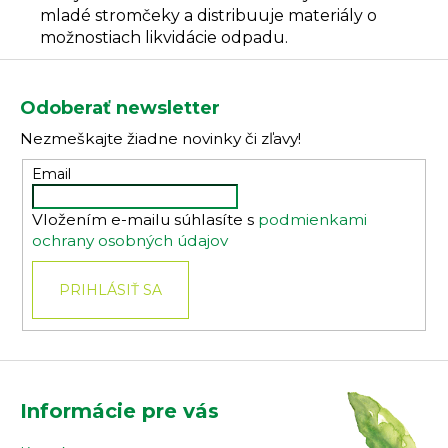
mladé stromčeky a distribuuje materiály o
možnostiach likvidácie odpadu.
Z
á
Odoberať newsletter
p
Nezmeškajte žiadne novinky či zľavy!
ä
t
Email
i
Vložením e-mailu súhlasíte s
podmienkami
e
ochrany osobných údajov
PRIHLÁSIŤ SA
Informácie pre vás