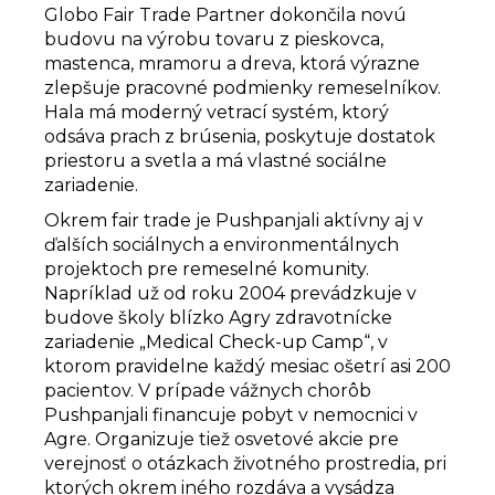
Globo Fair Trade Partner dokončila novú
budovu na výrobu tovaru z pieskovca,
mastenca, mramoru a dreva, ktorá výrazne
zlepšuje pracovné podmienky remeselníkov.
Hala má moderný vetrací systém, ktorý
odsáva prach z brúsenia, poskytuje dostatok
priestoru a svetla a má vlastné sociálne
zariadenie.
Okrem fair trade je Pushpanjali aktívny aj v
ďalších sociálnych a environmentálnych
projektoch pre remeselné komunity.
Napríklad už od roku 2004 prevádzkuje v
budove školy blízko Agry zdravotnícke
zariadenie „Medical Check-up Camp“, v
ktorom pravidelne každý mesiac ošetrí asi 200
pacientov. V prípade vážnych chorôb
Pushpanjali financuje pobyt v nemocnici v
Agre. Organizuje tiež osvetové akcie pre
verejnosť o otázkach životného prostredia, pri
ktorých okrem iného rozdáva a vysádza