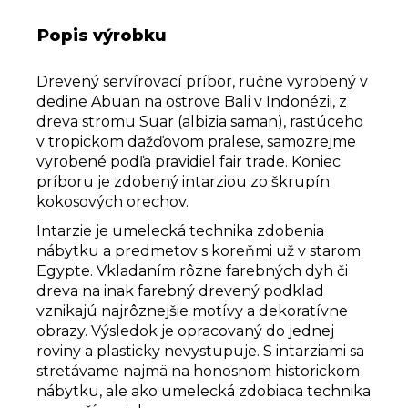
Popis výrobku
Drevený servírovací príbor, ručne vyrobený v
dedine
Abuan
na ostrove Bali v Indonézii,
z
dreva stromu Suar (albizia saman), rastúceho
v tropickom dažďovom pralese,
samozrejme
vyrobené podľa pravidiel fair trade. Koniec
príboru je zdobený intarziou zo škrupín
kokosových orechov.
Intarzie je umelecká technika zdobenia
nábytku a predmetov s koreňmi už v starom
Egypte. Vkladaním rôzne farebných dyh či
dreva na inak farebný drevený podklad
vznikajú najrôznejšie motívy a dekoratívne
obrazy. Výsledok je opracovaný do jednej
roviny a plasticky nevystupuje. S intarziami sa
stretávame najmä na honosnom historickom
nábytku, ale ako umelecká zdobiaca technika