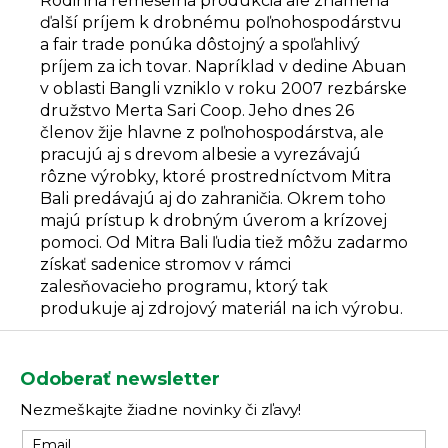
Rodinná remeselná produkcia ale znamená
ďalší príjem k drobnému poľnohospodárstvu
a fair trade ponúka dôstojný a spoľahlivý
príjem za ich tovar. Napríklad v dedine Abuan
v oblasti Bangli vzniklo v roku 2007 rezbárske
družstvo Merta Sari Coop. Jeho dnes 26
členov žije hlavne z poľnohospodárstva, ale
pracujú aj s drevom albesie a vyrezávajú
rôzne výrobky, ktoré prostredníctvom Mitra
Bali predávajú aj do zahraničia. Okrem toho
majú prístup k drobným úverom a krízovej
pomoci. Od Mitra Bali ľudia tiež môžu zadarmo
získať sadenice stromov v rámci
zalesňovacieho programu, ktorý tak
produkuje aj zdrojový materiál na ich výrobu.
Z
á
Odoberať newsletter
p
Nezmeškajte žiadne novinky či zľavy!
ä
t
Email