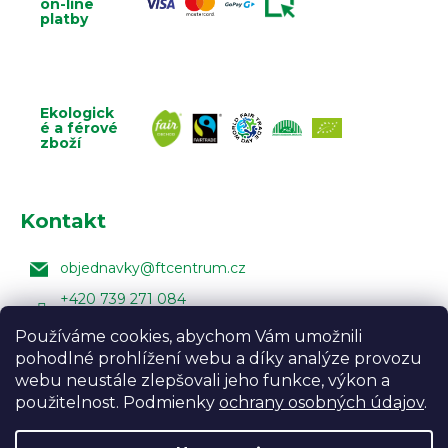
on-line
platby
Ekologick
é a férové
zboží
Kontakt
objednavky
@
ftcentrum.cz
+420 739 271 084
Facebook Fair Trade Centra
Používáme cookies, abychom Vám umožnili
pohodlné prohlížení webu a díky analýze provozu
FairTradeCentrumcz
webu neustále zlepšovali jeho funkce, výkon a
použitelnost. Podmienky
ochrany osobných údajov
.