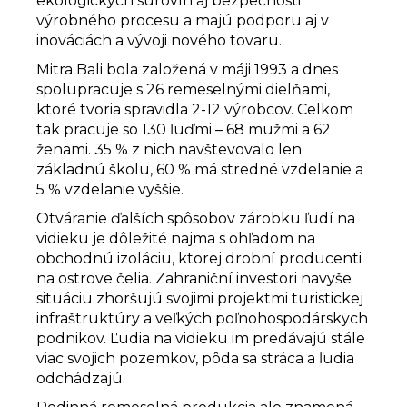
ekologických surovín aj bezpečnosti
výrobného procesu a majú podporu aj v
inováciách a vývoji nového tovaru.
Mitra Bali bola založená v máji 1993 a dnes
spolupracuje s 26 remeselnými dielňami,
ktoré tvoria spravidla 2-12 výrobcov. Celkom
tak pracuje so 130 ľuďmi – 68 mužmi a 62
ženami. 35 % z nich navštevovalo len
základnú školu, 60 % má stredné vzdelanie a
5 % vzdelanie vyššie.
Otváranie ďalších spôsobov zárobku ľudí na
vidieku je dôležité najmä s ohľadom na
obchodnú izoláciu, ktorej drobní producenti
na ostrove čelia. Zahraniční investori navyše
situáciu zhoršujú svojimi projektmi turistickej
infraštruktúry a veľkých poľnohospodárskych
podnikov. Ľudia na vidieku im predávajú stále
viac svojich pozemkov, pôda sa stráca a ľudia
odchádzajú.