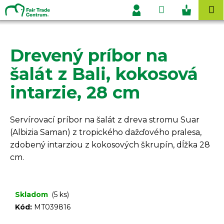
K
Prejsť
Hľadať
Nákupn
M
na
o
Prihlásenie
obsah
Späť
Späť
košík
š
í
Drevený príbor na
Č
k
o
šalát z Bali, kokosová
p
intarzie, 28 cm
o
t
r
Servírovací príbor na šalát z dreva stromu Suar
e
(Albizia Saman) z tropického dažďového pralesa,
b
zdobený intarziou z kokosových škrupín, dĺžka 28
u
cm.
j
e
Skladom
(5 ks)
t
Kód:
MT039816
e