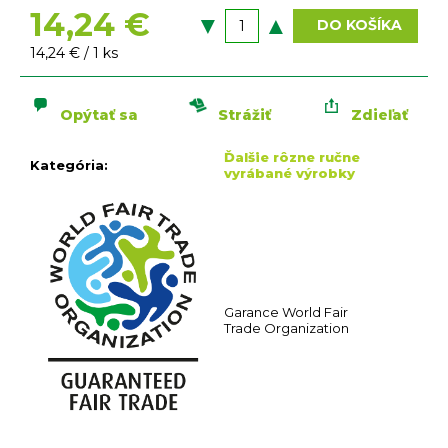
n
14,24 €
á
DO KOŠÍKA
j
Jednotková
14,24 € / 1 ks
s
cena:
ť
Opýtať sa
Strážiť
Zdieľať
?
Ďalšie rôzne ručne
Kategória
:
vyrábané výrobky
HĽADAŤ
O
Garance World Fair
d
Trade Organization
p
o
r
ú
č