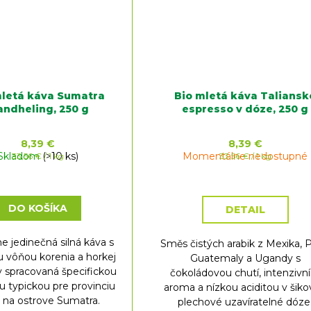
mletá káva Sumatra
Bio mletá káva Taliansk
ndheling, 250 g
espresso v dóze, 250 g
8,39 €
8,39 €
Skladom
Jednotková
(>10 ks)
Momentálne nedostupné
Jednotková
33,56 € / 1 kg
33,56 € / 1 kg
cena:
cena:
DO KOŠÍKA
DETAIL
e jedinečná silná káva s
Směs čistých arabik z Mexika, P
 vôňou korenia a horkej
Guatemaly a Ugandy s
 spracovaná špecifickou
čokoládovou chutí, intenzivn
 typickou pre provinciu
aroma a nízkou aciditou v šik
 na ostrove Sumatra.
plechové uzavíratelné dóze