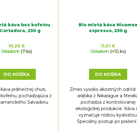
etá káva bez kofeínu
Bio mletá káva Nicame
 Cortadora, 250 g
espresso, 250 g
10,20 €
11,01 €
Skladom
Jednotková
(7 ks)
Skladom
Jednotková
(>10 ks)
40,80 € / 1 kg
4,40 € / 100 g
cena:
cena:
DO KOŠÍKA
DO KOŠÍKA
káva jedinečnej chuti,
Zmes vysoko akostných odrôd 
kofeínu, pochádzajúca z
arabika z Nikarague a Mexik
oamerického Salvadoru.
pochádza z kontrolovanej
ekologickej produkcie. Káva 
vyznačuje nízkou kyslosťou
Špeciálny postup pri pražení..