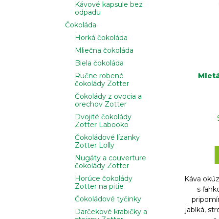
o
Kávové kapsule bez
r
odpadu
d
o
Čokoláda
u
d
Horká čokoláda
k
u
Mliečna čokoláda
t
k
Biela čokoláda
o
t
Mletá
Ručne robené
v
o
čokolády Zotter
v
Čokolády z ovocia a
orechov Zotter
Dvojité čokolády
Zotter Labooko
Čokoládové lízanky
Zotter Lolly
Nugáty a couverture
čokolády Zotter
Horúce čokolády
Káva okúz
Zotter na pitie
s ľah
Čokoládové tyčinky
pripomí
jablká, st
Darčekové krabičky a