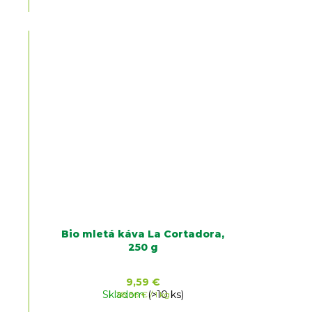
Bio mletá káva La Cortadora,
250 g
9,59 €
Skladom
Jednotková
(>10 ks)
38,36 € / 1 kg
cena: