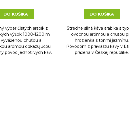
DO KOŠÍKA
DO KOŠÍKA
ý výber čistých arabík z
Stredne silná káva arabika s typ
kých výšok 1000-1200 m
ovocnou arómou a chuťou p
 vyváženou chuťou a
hrozienka s tónmi jazmínu.
kou arómou odkazujúcou
Pôvodom z pravlastu kávy v Eti
ny pôvod jednotlivých káv.
pražená v Českej republike.