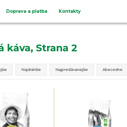
Doprava a platba
Kontakty
Čo potrebujete nájsť?
á káva
, Strana 2
HĽADAŤ
jšie
Najdrahšie
Najpredávanejšie
Abecedne
Odporúčame