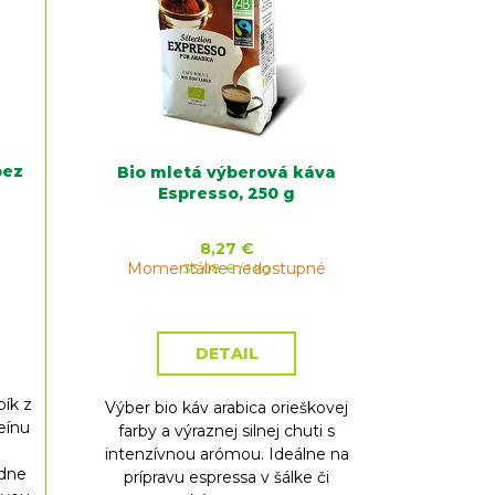
bez
Bio mletá výberová káva
Espresso, 250 g
8,27 €
Momentálne nedostupné
Jednotková
33,08 € / 1 kg
cena:
DETAIL
bík z
Výber bio káv arabica orieškovej
eínu
farby a výraznej silnej chuti s
intenzívnou arómou. Ideálne na
edne
prípravu espressa v šálke či