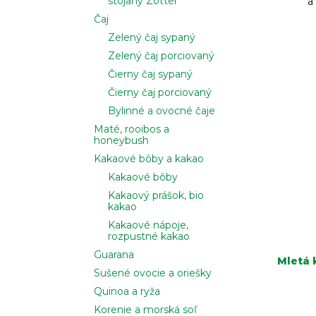
stojany Zotter
a
Čaj
Zelený čaj sypaný
Zelený čaj porciovaný
Čierny čaj sypaný
Čierny čaj porciovaný
Bylinné a ovocné čaje
Maté, rooibos a
honeybush
Kakaové bôby a kakao
Kakaové bôby
Kakaový prášok, bio
kakao
Kakaové nápoje,
rozpustné kakao
Guarana
Mletá k
Sušené ovocie a oriešky
Quinoa a ryža
Korenie a morská soľ