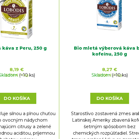
 káva z Peru, 250 g
Bio mletá výberová káva 
kofeínu, 250 g
8,19 €
8,27 €
Skladom
Jednotková
(>10 ks)
Skladom
Jednotková
(>10 ks)
32,76 € / 1 kg
33,08 € / 1 kg
cena:
cena:
DO KOŠÍKA
DO KOŠÍKA
ľuje silnou a plnou chuťou
Starostlivo zostavená zmes ara
ko ovocným nádychom
Latinskej Ameriky zbavená kof
najúcim citrusy a zelené
šetrným spôsobom bez
rednou aciditou, príjemnou
chemických rozpúšťadiel. Str