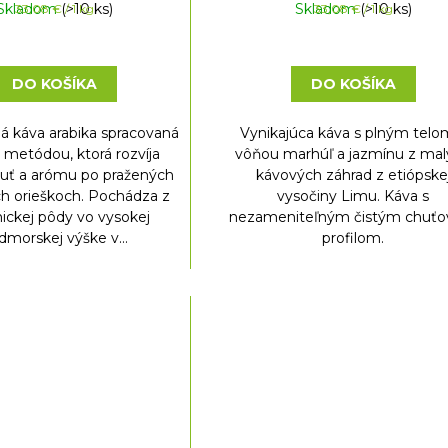
Skladom
Jednotková
(>10 ks)
Skladom
Jednotková
(>10 ks)
33,08 € / 1 kg
33,08 € / 1 kg
cena:
cena:
DO KOŠÍKA
DO KOŠÍKA
 káva arabika spracovaná
Vynikajúca káva s plným telo
metódou, ktorá rozvíja
vôňou marhúľ a jazmínu z ma
huť a arómu po pražených
kávových záhrad z etiópske
ch orieškoch. Pochádza z
vysočiny Limu. Káva s
nickej pôdy vo vysokej
nezameniteľným čistým chuť
dmorskej výške v...
profilom.