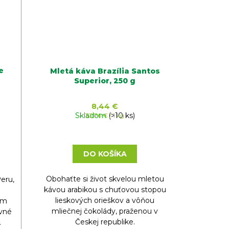
e
Mletá káva Brazília Santos
Superior, 250 g
8,44 €
Skladom
Jednotková
(>10 ks)
33,76 € / 1 kg
cena:
DO KOŠÍKA
Obohaťte si život skvelou mletou
eru,
kávou arabikou s chuťovou stopou
lieskových orieškov a vôňou
ím
mliečnej čokolády, praženou v
ovné
Českej republike.
.