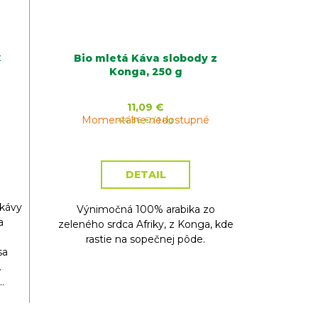
x
Bio mletá Káva slobody z
Konga, 250 g
11,09 €
Momentálne nedostupné
Jednotková
44,36 € / 1 kg
cena:
DETAIL
kávy
Výnimočná 100% arabika zo
a
zeleného srdca Afriky, z Konga, kde
rastie na sopečnej pôde.
sa
.
.