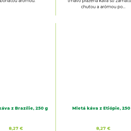
 bohatou arómou.
tmavo pražená káva so zamat
chuťou a arómou po...
áva z Brazílie, 250 g
Mletá káva z Etiópie, 250
8,27 €
8,27 €