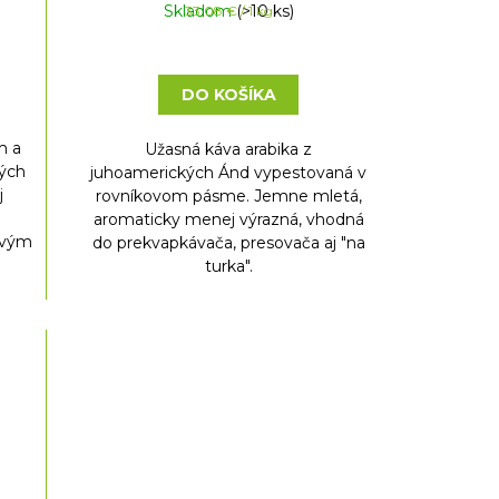
Skladom
Jednotková
(>10 ks)
33,08 € / 1 kg
cena:
DO KOŠÍKA
m a
Užasná káva arabika z
lých
juhoamerických Ánd vypestovaná v
j
rovníkovom pásme. Jemne mletá,
aromaticky menej výrazná, vhodná
ovým
do prekvapkávača, presovača aj "na
turka".