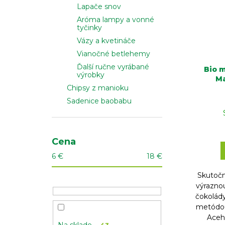
Lapače snov
Aróma lampy a vonné
tyčinky
Vázy a kvetináče
Vianočné betlehemy
Ďalší ručne vyrábané
Bio 
výrobky
Ma
Chipsy z manioku
Sadenice baobabu
Cena
6
€
18
€
Skutočn
výraznou
čokolády
metódou
Aceh