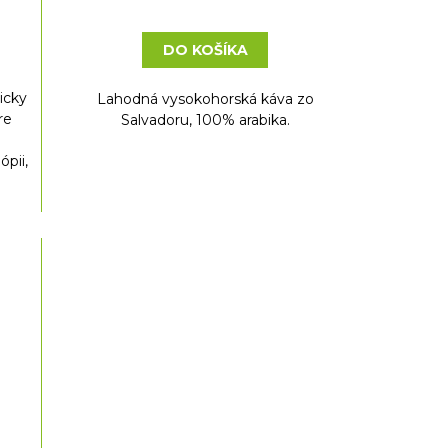
DO KOŠÍKA
icky
Lahodná vysokohorská káva zo
re
Salvadoru, 100% arabika.
ópii,