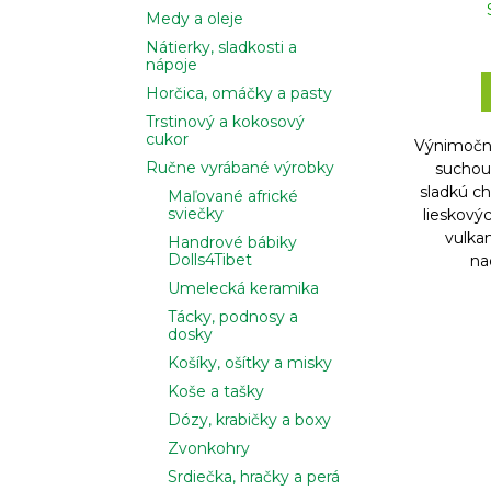
Medy a oleje
Nátierky, sladkosti a
nápoje
Horčica, omáčky a pasty
Trstinový a kokosový
cukor
Výnimočná
Ručne vyrábané výrobky
suchou 
sladkú c
Maľované africké
sviečky
lieskový
vulka
Handrové bábiky
Dolls4Tibet
na
Umelecká keramika
Tácky, podnosy a
dosky
Košíky, ošítky a misky
Koše a tašky
Dózy, krabičky a boxy
Zvonkohry
Srdiečka, hračky a perá