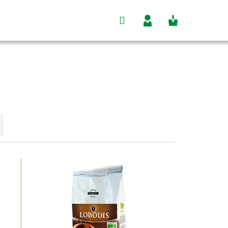
Hľadať
Nákupný
Prihlásenie
košík