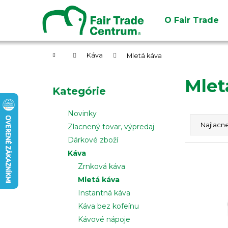
K
Prejsť
na
o
O Fair Trade
obsah
Späť
Späť
š
do
do
í
obchodu
obchodu
Domov
k
Káva
Mletá káva
B
Mlet
o
Preskočiť
Kategórie
č
kategórie
n
R
Novinky
ý
a
Najlacne
Zlacnený tovar, výpredaj
p
d
Dárkové zboží
a
e
Káva
V
n
n
Zrnková káva
ý
e
i
Mletá káva
p
l
e
Instantná káva
i
p
Káva bez kofeínu
s
r
Kávové nápoje
p