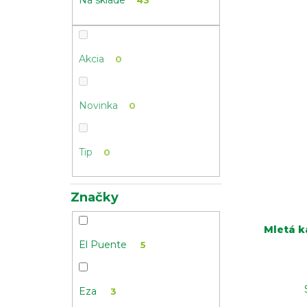
Na sklade
43
Akcia
0
Novinka
0
Tip
0
Značky
Mletá k
El Puente
5
Eza
3