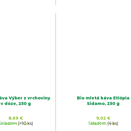
áva Výber z vrchoviny
Bio mletá káva Etiópia
v dóze, 250 g
Sidamo, 250 g
8,69 €
9,02 €
Skladom
Jednotková
(>10 ks)
Skladom
Jednotková
(4 ks)
34,76 € / 1 kg
36,08 € / 1 kg
cena:
cena: