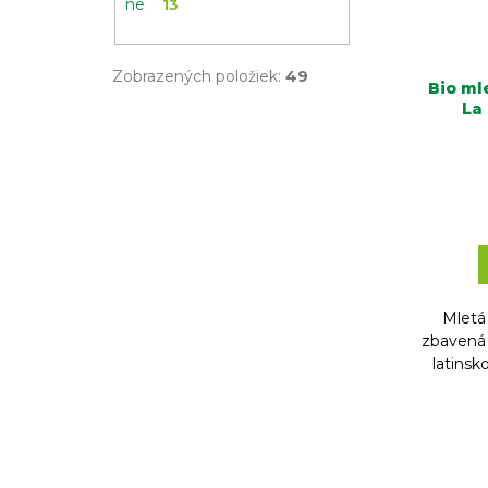
ne
13
Zobrazených položiek:
49
Bio ml
La
Mletá 
zbavená 
latinsk