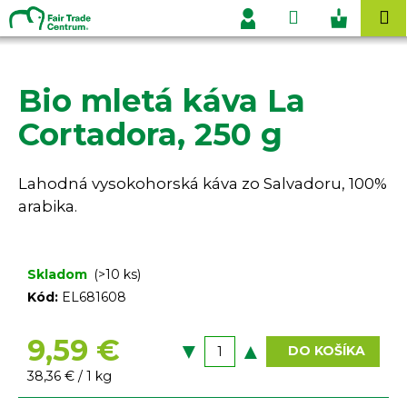
K
Prejsť
Hľadať
Nákupn
M
na
o
Prihlásenie
obsah
Späť
Späť
košík
š
í
Bio mletá káva La
Č
k
o
Cortadora, 250 g
p
o
Lahodná vysokohorská káva zo Salvadoru, 100%
t
arabika.
r
e
b
Skladom
(>10 ks)
u
Kód:
EL681608
j
e
9,59 €
DO KOŠÍKA
t
Jednotková
38,36 € / 1 kg
e
cena: