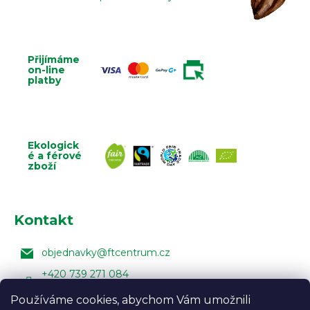
Přijímáme
on-line
platby
Ekologick
é a férové
zboží
Kontakt
objednavky
@
ftcentrum.cz
+420 739 271 084
Facebook Fair Trade Centra
Používáme cookies, abychom Vám umožnili