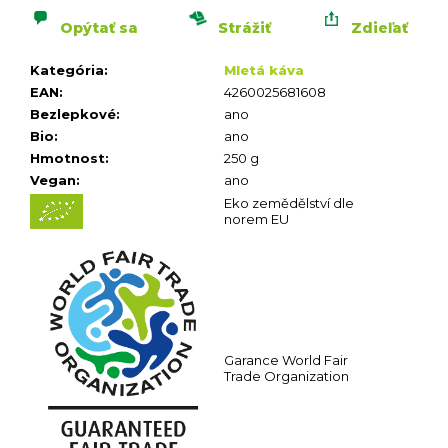
n
á
Opýtať sa
Strážiť
Zdieľať
j
Kategória
:
Mletá káva
s
EAN
:
4260025681608
ť
Bezlepkové
:
ano
?
Bio
:
ano
Hmotnost
:
250 g
Vegan
:
ano
Eko zemědělství dle
norem EU
HĽADAŤ
O
d
p
Garance World Fair
o
Trade Organization
r
ú
č