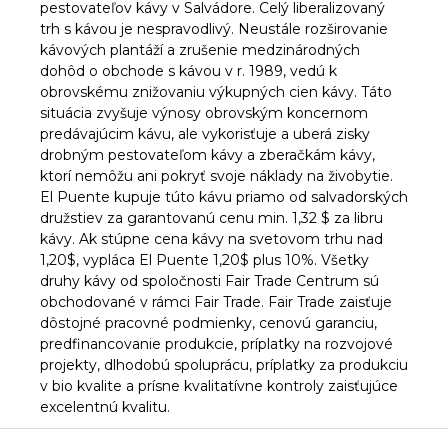
pestovateľov kávy v Salvádore. Celý liberalizovaný
trh s kávou je nespravodlivý. Neustále rozširovanie
kávových plantáží a zrušenie medzinárodných
dohôd o obchode s kávou v r. 1989, vedú k
obrovskému znižovaniu výkupných cien kávy. Táto
situácia zvyšuje výnosy obrovským koncernom
predávajúcim kávu, ale vykorisťuje a uberá zisky
drobným pestovateľom kávy a zberačkám kávy,
ktorí nemôžu ani pokryť svoje náklady na živobytie.
El Puente kupuje túto kávu priamo od salvadorských
družstiev za garantovanú cenu min. 1,32 $ za libru
kávy. Ak stúpne cena kávy na svetovom trhu nad
1,20$, vypláca El Puente 1,20$ plus 10%. Všetky
druhy kávy od spoločnosti Fair Trade Centrum sú
obchodované v rámci Fair Trade. Fair Trade zaisťuje
dôstojné pracovné podmienky, cenovú garanciu,
predfinancovanie produkcie, príplatky na rozvojové
projekty, dlhodobú spoluprácu, príplatky za produkciu
v bio kvalite a prísne kvalitatívne kontroly zaisťujúce
excelentnú kvalitu.
Z