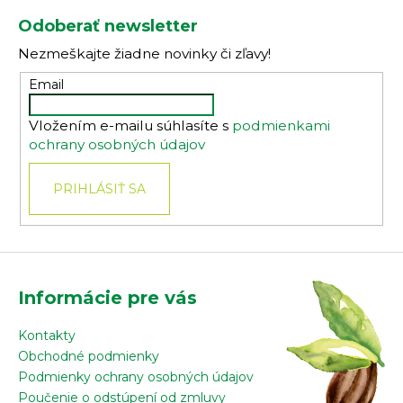
á
Odoberať newsletter
p
Nezmeškajte žiadne novinky či zľavy!
ä
t
Email
i
Vložením e-mailu súhlasíte s
podmienkami
e
ochrany osobných údajov
PRIHLÁSIŤ SA
Informácie pre vás
Kontakty
Obchodné podmienky
Podmienky ochrany osobných údajov
Poučenie o odstúpení od zmluvy