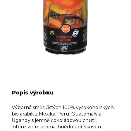
a
m
e
Popis výrobku
Výborná směs čistých 100% vysokohorských
bio arabik z Mexika, Peru, Guatemaly a
Ugandy s jemně čokoládovou chutí,
intenzivním aroma, hnědou oříškovou