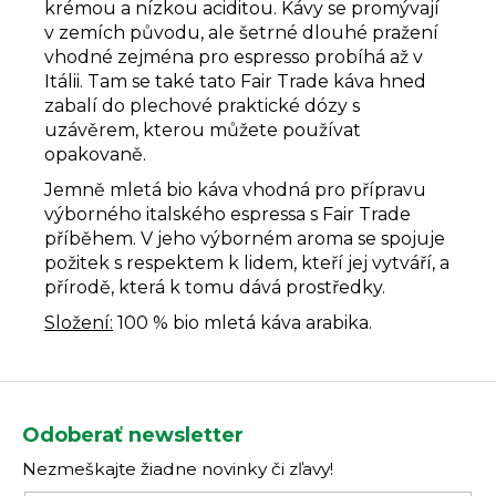
krémou a nízkou aciditou. Kávy se promývají
v zemích původu, ale šetrné dlouhé pražení
vhodné zejména pro espresso probíhá až v
Itálii. Tam se také tato Fair Trade káva hned
zabalí do plechové praktické dózy s
uzávěrem, kterou můžete používat
opakovaně.
Jemně mletá bio káva vhodná pro přípravu
výborného italského espressa s Fair Trade
příběhem. V jeho výborném aroma se spojuje
požitek s respektem k lidem, kteří jej vytváří, a
přírodě, která k tomu dává prostředky.
Složení:
100 % bio mletá káva arabika.
Z
á
Odoberať newsletter
p
Nezmeškajte žiadne novinky či zľavy!
ä