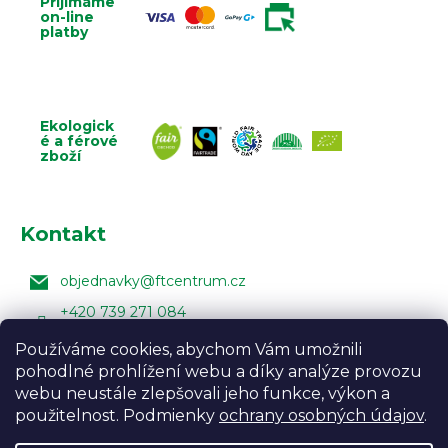
Přijímáme
on-line
platby
Ekologick
é a férové
zboží
Kontakt
objednavky
@
ftcentrum.cz
+420 739 271 084
Facebook Fair Trade Centra
Používáme cookies, abychom Vám umožnili
pohodlné prohlížení webu a díky analýze provozu
FairTradeCentrumcz
webu neustále zlepšovali jeho funkce, výkon a
použitelnost. Podmienky
ochrany osobných údajov
.