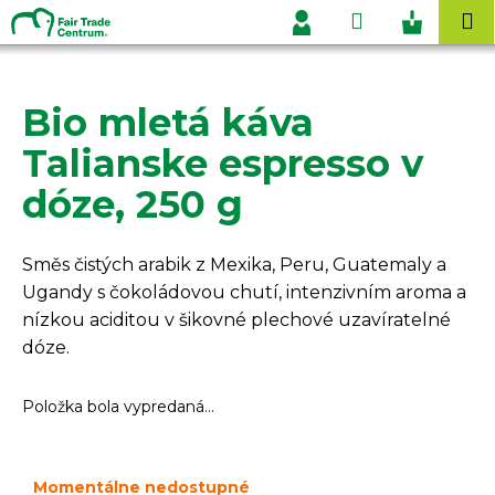
K
Prejsť
Hľadať
Nákupn
M
na
o
Prihlásenie
obsah
Späť
Späť
košík
š
í
Bio mletá káva
Č
k
o
Talianske espresso v
p
dóze, 250 g
o
t
r
Směs čistých arabik z Mexika, Peru, Guatemaly a
e
Ugandy s čokoládovou chutí, intenzivním aroma a
b
nízkou aciditou v šikovné plechové uzavíratelné
u
dóze.
j
e
Položka bola vypredaná…
t
e
Momentálne nedostupné