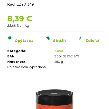
n
Kód:
EZ901349
á
j
8,39 €
s
ť
Jednotková
33,56 € / 1 kg
?
cena:
Opýtať sa
Strážiť
Zdieľať
Kategória
:
Káva
EAN
:
9004593901349
Hmotnost
:
250 g
Položka bola vypredaná…
HĽADAŤ
O
d
p
o
r
ú
č