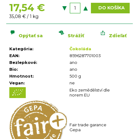
n
17,54 €
á
DO KOŠÍKA
j
Jednotková
35,08 € / 1 kg
s
cena:
ť
Opýtať sa
Strážiť
Zdieľať
?
Kategória
:
Čokoláda
EAN
:
8596287701003
Bezlepkové
:
ano
Bio
:
ano
Hmotnost
:
500 g
Vegan
:
ne
HĽADAŤ
Eko zemědělství dle
O
norem EU
d
p
o
r
Fair trade garance
ú
Gepa
č