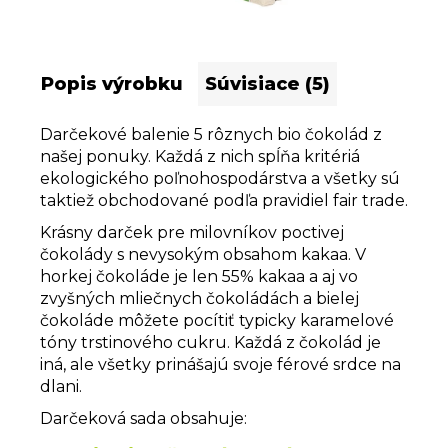
Popis výrobku
Súvisiace (5)
Darčekové balenie 5 rôznych bio čokolád z
našej ponuky. Každá z nich spĺňa kritériá
ekologického poľnohospodárstva a všetky sú
taktiež obchodované podľa pravidiel fair trade.
Krásny darček pre milovníkov poctivej
čokolády s nevysokým obsahom kakaa. V
horkej čokoláde je len 55% kakaa a aj vo
zvyšných mliečnych čokoládách a bielej
čokoláde môžete pocítiť typicky karamelové
tóny trstinového cukru. Každá z čokolád je
iná, ale všetky prinášajú svoje férové srdce na
dlani.
Darčeková sada obsahuje: