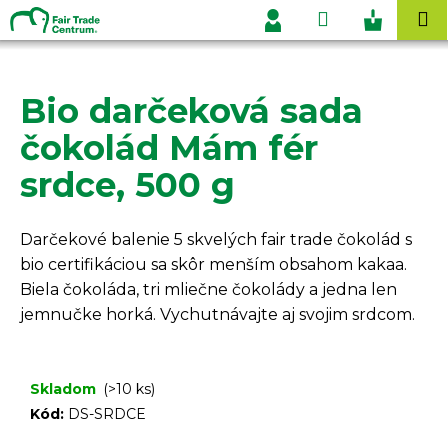
K
Prejsť
Hľadať
Nákupn
M
na
o
Prihlásenie
obsah
Späť
Späť
košík
š
í
Bio darčeková sada
Č
k
o
čokolád Mám fér
p
srdce, 500 g
o
t
r
Darčekové balenie 5 skvelých fair trade čokolád s
e
bio certifikáciou sa skôr menším obsahom kakaa.
b
Biela čokoláda, tri mliečne čokolády a jedna len
u
jemnučke horká. Vychutnávajte aj svojim srdcom.
j
e
Skladom
(>10 ks)
t
Kód:
DS-SRDCE
e