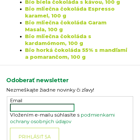
Bio biela čokoláda s kávou, 100 g
Bio mliečna čokoláda Espresso
karamel, 100 g
Bio mliečna čokoláda Garam
Masala, 100 g
Bio mliečna čokoláda s
kardamómom, 100 g
Bio horká čokoláda 55% s mandľami
a pomarančom, 100 g
Z
á
Odoberať newsletter
p
Nezmeškajte žiadne novinky či zľavy!
ä
t
Email
i
Vložením e-mailu súhlasíte s
podmienkami
e
ochrany osobných údajov
PRIHLÁSIŤ SA