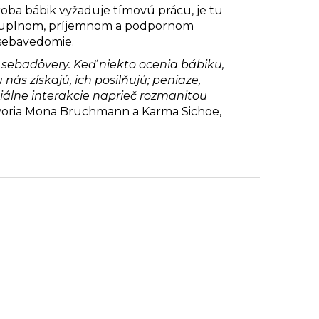
roba bábik vyžaduje tímovú prácu, je tu
ysluplnom, príjemnom a podpornom
 sebavedomie.
a sebadôvery. Keď niekto ocenia bábiku,
 nás získajú, ich posilňujú; peniaze,
ciálne interakcie naprieč rozmanitou
voria Mona Bruchmann a Karma Sichoe,