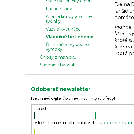
Srdiečka, hračky a perá
Dielňa D
Lapače snov
ľahšie 
Aróma lampy a vonné
domácom
tyčinky
Vidíme, 
Vázy a kvetináče
ktorú vy
Vianočné betlehemy
ktoré s
Ďalší ručne vyrábané
komunit
výrobky
ktoré pr
Chipsy z manioku
Sadenice baobabu
Z
á
Odoberať newsletter
p
Nezmeškajte žiadne novinky či zľavy!
ä
t
Email
i
Vložením e-mailu súhlasíte s
podmienkami 
e