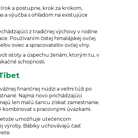
čírok a postupne, krok za krokom,
as a výučba s ohľadom na existujúce
chádzajúci z tradičnej výchovy v rodine.
ce. Používaním čistej himalájskej ovčej
ov oviec a spracovateľov ovčej vlny.
ocit istoty a úspechu ženám, ktorým tu, v
ikačné schopnosti.
Tibet
vážnej finančnej núdzi a veľmi túži po
estnané. Najmä novo prichádzajúci
 majú len malú šancu získať zamestnanie.
ké kombinovať s pracovnými úväzkami.
 pretože umožňuje utečencom
j výroby. Bábiky uchovávajú časť
vete.