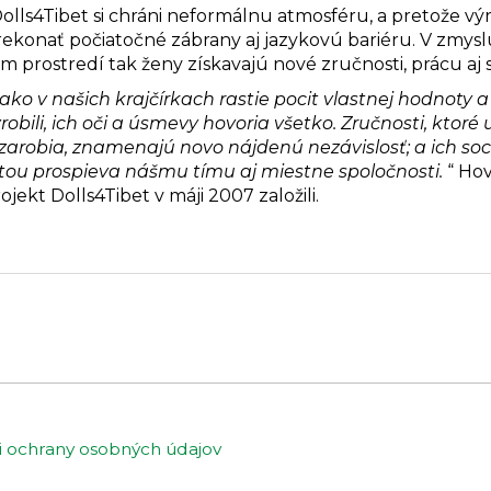
olls4Tibet si chráni neformálnu atmosféru, a pretože vý
prekonať počiatočné zábrany aj jazykovú bariéru. V zm
 prostredí tak ženy získavajú nové zručnosti, prácu aj
ako v našich krajčírkach rastie pocit vlastnej hodnoty 
robili, ich oči a úsmevy hovoria všetko. Zručnosti, ktoré u
i zarobia, znamenajú novo nájdenú nezávislosť; a ich so
ou prospieva nášmu tímu aj miestne spoločnosti.
“ Ho
ojekt Dolls4Tibet v máji 2007 založili.
ochrany osobných údajov