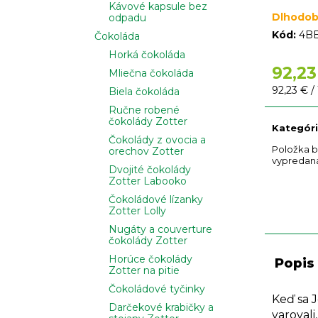
Kávové kapsule bez
Dlhodob
odpadu
Kód:
4B
Čokoláda
Horká čokoláda
92,23
Mliečna čokoláda
Jednotko
92,23 € / 
Biela čokoláda
cena:
Ručne robené
čokolády Zotter
Kategór
Čokolády z ovocia a
Položka b
orechov Zotter
vypredan
Dvojité čokolády
Zotter Labooko
Čokoládové lízanky
Zotter Lolly
Nugáty a couverture
čokolády Zotter
Horúce čokolády
Popis
Zotter na pitie
Čokoládové tyčinky
Keď sa J
Darčekové krabičky a
varovali