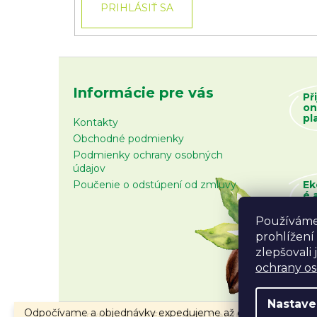
PRIHLÁSIŤ SA
Informácie pre vás
Př
on
pl
Kontakty
Obchodné podmienky
Podmienky ochrany osobných
údajov
Poučenie o odstúpení od zmluvy
Ek
é 
zb
Používáme
prohlížení
zlepšovali
ochrany o
Nastave
Odpočívame a objednávky expedujeme až od 10.8.2026.
Copyright 2026
Fair Trade Centrum
. Všetky prá