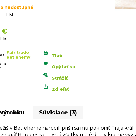
o nedostupné
ETLEM
 €
vá
1 ks
Fair trade
ia
:
Tlač
betlehemy
ola
Opýtať sa
á…
Strážiť
Zdieľať
 výrobku
Súvisiace (3)
ežiš v Betleheme narodil, prišli sa mu pokloniť Traja král
, že kráľ Herodes sa chystá všetky malé deti v krajine vyv