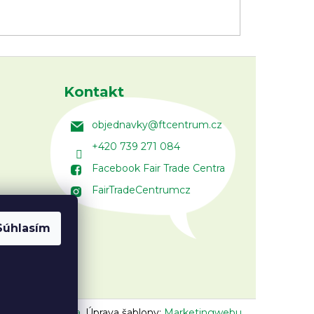
Kontakt
objednavky
@
ftcentrum.cz
+420 739 271 084
Facebook Fair Trade Centra
FairTradeCentrumcz
Súhlasím
n:
Vojtěch Lunga
,
Úprava šablony:
Marketingwebu