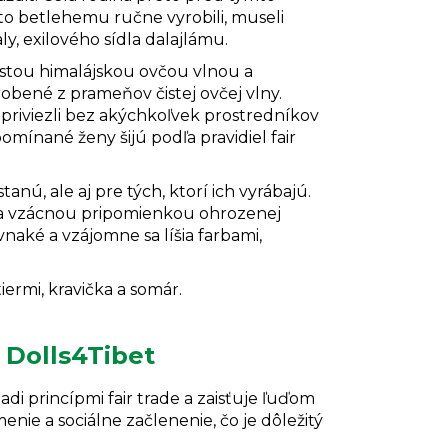
to betlehemu ručne vyrobili, museli
y, exilového sídla dalajlámu.
stou himalájskou ovčou vlnou a
obené z prameňov čistej ovčej vlny.
priviezli bez akýchkoľvek prostredníkov
pomínané ženy šijú podľa pravidiel fair
anú, ale aj pre tých, ktorí ich vyrábajú.
 a vzácnou pripomienkou ohrozenej
ovnaké a vzájomne sa líšia farbami,
iermi, kravička a somár.
 Dolls4Tibet
iadi princípmi fair trade a zaisťuje ľuďom
ie a sociálne začlenenie, čo je dôležitý