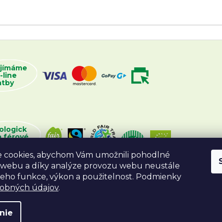
ijímáme
-line
atby
ologick
a férové
oží
 cookies, abychom Vám umožnili pohodlné
 webu a díky analýze provozu webu neustále
 jeho funkce, výkon a použitelnost. Podmienky
sobných údajov
.
nie
va vyhradené.
Vytvoril Shoptet
Desig