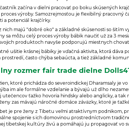
častník začína v dielni pracovať po boku skúsených kraj
 proces výroby. Samozrejmosťou je flexibilný pracovný č
i a potenciál krajčírky.
nich majú "dobré oko" a základné skúsenosti so šitím vy
y sa môžu celý proces výroby bábik naučiť už za 3 mesia
 svojich produktoch navyše podporujú miestnych chovateľ
né ušitie krásnej bábiky je vďačná aktivita, ktorá dáva p
prostredí, často chýba sebaúcta, a tiež základné komun
lny rozmer fair trade dielne Dolls4
en, ktoré prichádza do severoindickej Dharamsaly je vo 
Chýba im ale formálne vzdelanie a bývajú už dlho nezam
j utečencov ťažko hovoria hindsky alebo anglicky, a tak
 ženy zas mávajú náročné domáce záväzky, ktoré je ťaž
ibet je pre ženy z Tibetu veľmi atraktívnym podnikom,
álne spojenie s ich domovinou prostredníctvom tradične
ej tibetskej kultúry živú a pomáhajú ju propagovať vo s