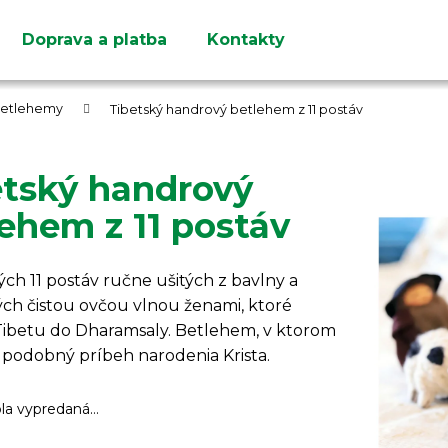
Doprava a platba
Kontakty
Čo potrebujete nájsť?
betlehemy
Tibetský handrový betlehem z 11 postáv
etský handrový
ehem z 11 postáv
HĽADAŤ
Odporúčame
h 11 postáv ručne ušitých z bavlny a
ch čistou ovčou vlnou ženami, ktoré
 Tibetu do Dharamsaly. Betlehem, v ktorom
 podobný príbeh narodenia Krista.
ola vypredaná…