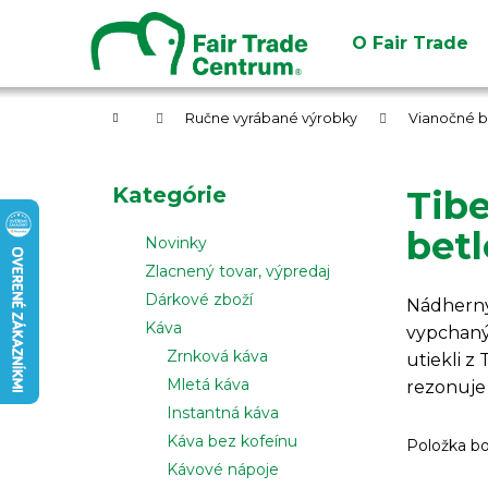
K
Prejsť
na
o
O Fair Trade
obsah
Späť
Späť
š
do
do
í
obchodu
obchodu
Domov
k
Ručne vyrábané výrobky
Vianočné 
B
o
Preskočiť
Kategórie
Tib
č
kategórie
n
betl
Novinky
ý
Zlacnený tovar, výpredaj
p
Dárkové zboží
Nádhernýc
a
Káva
vypchaný
n
Zrnková káva
utiekli z
e
Mletá káva
rezonuje
l
Instantná káva
Káva bez kofeínu
Položka b
Kávové nápoje