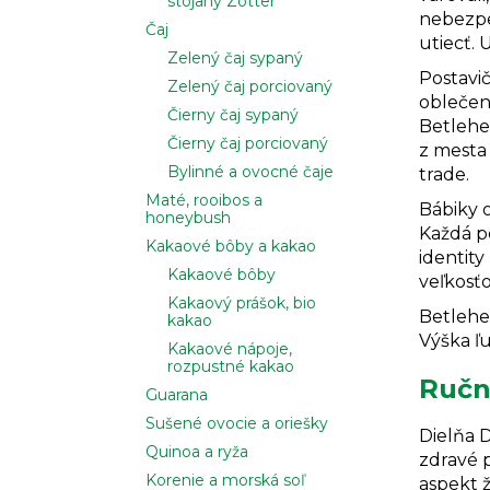
stojany Zotter
nebezpe
Čaj
utiecť. 
Zelený čaj sypaný
Postavi
Zelený čaj porciovaný
oblečené
Čierny čaj sypaný
Betlehe
Čierny čaj porciovaný
z mesta 
Bylinné a ovocné čaje
trade.
Maté, rooibos a
Bábiky o
honeybush
Každá p
Kakaové bôby a kakao
identity
Kakaové bôby
veľkosťo
Kakaový prášok, bio
Betlehem
kakao
Výška ľu
Kakaové nápoje,
rozpustné kakao
Ručn
Guarana
Sušené ovocie a oriešky
Dielňa D
Quinoa a ryža
zdravé 
Korenie a morská soľ
aspekt ž