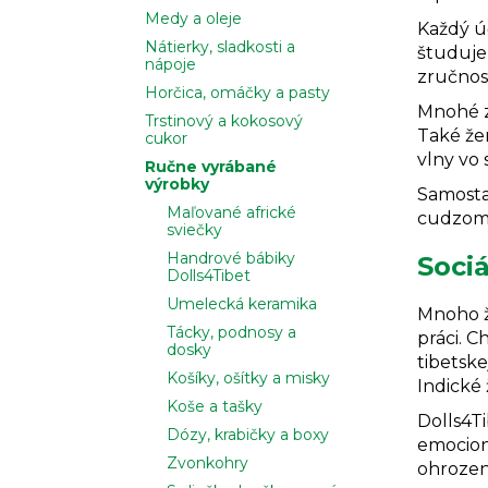
Medy a oleje
Každý ú
Nátierky, sladkosti a
študuje
nápoje
zručnost
Horčica, omáčky a pasty
Mnohé z 
Trstinový a kokosový
Také žen
cukor
vlny vo
Ručne vyrábané
výrobky
Samostat
Maľované africké
cudzom 
sviečky
Handrové bábiky
Sociá
Dolls4Tibet
Umelecká keramika
Mnoho ži
Tácky, podnosy a
práci. 
dosky
tibetske
Košíky, ošítky a misky
Indické
Koše a tašky
Dolls4T
Dózy, krabičky a boxy
emocion
Zvonkohry
ohrozen