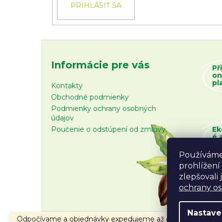
PRIHLÁSIŤ SA
Informácie pre vás
Př
on
pl
Kontakty
Obchodné podmienky
Podmienky ochrany osobných
údajov
Poučenie o odstúpení od zmluvy
Ek
é 
zb
Používáme
prohlížení
zlepšovali
ochrany o
Nastave
Odpočívame a objednávky expedujeme až od 10.8.2026.
Copyright 2026
Fair Trade Centrum
. Všetky prá