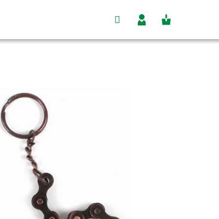
Hľadať
Nákupný
Prihlásenie
košík