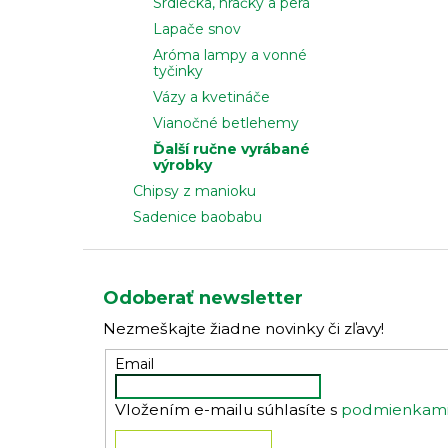
Srdiečka, hračky a perá
Lapače snov
Aróma lampy a vonné
tyčinky
Vázy a kvetináče
Vianočné betlehemy
Ďalší ručne vyrábané
výrobky
Chipsy z manioku
Sadenice baobabu
Z
á
Odoberať newsletter
p
Nezmeškajte žiadne novinky či zľavy!
ä
t
Email
i
Vložením e-mailu súhlasíte s
podmienkami 
e