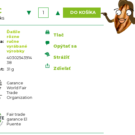
€
DO KOŠÍKA
vá
 ks
Ďalšie
Tlač
rôzne
ia
:
ručne
Opýtať sa
vyrábané
výrobky
Strážiť
40302543914
38
Zdieľať
st
:
31 g
Garance
World Fair
Trade
Organization
Fair trade
garance El
Puente