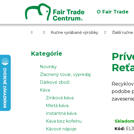
K
Prejsť
na
o
O Fair Trade
obsah
Späť
Späť
š
do
do
í
obchodu
obchodu
Domov
k
Ručne vyrábané výrobky
Ďalší ručn
B
o
Preskočiť
Kategórie
Prív
č
kategórie
n
Reťa
Novinky
ý
Zlacnený tovar, výpredaj
p
Dárkové zboží
Recyklova
a
Káva
podobe p
n
Zrnková káva
zavesenie
e
Mletá káva
l
Instantná káva
Sklado
Káva bez kofeínu
Kód:
EL3
Kávové nápoje