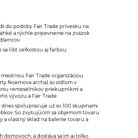
ii do podoby Fair Trade prívesku na
ahké a rýchle pripevnenie na zväzok
adšencov.
sa líšiť veľkosťou aj farbou.
 s miestnou Fair Trade organizáciou
rty Noemova archa) so sídlom v
aniu remeselníkov priekupníkmi a
ho vývozu a Fair Trade.
ov a dnes spolupracuje už so 100 skupinami
obkov. So zvyšujúcim sa objemom tovaru
y a vlastný sklad na balenie tovaru a
 domovoch, a dostáva sa im aj toľko