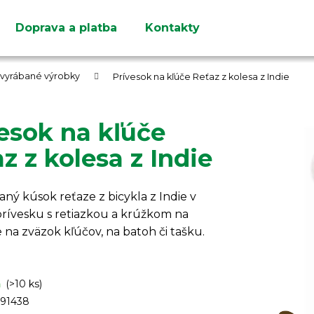
Doprava a platba
Kontakty
Čo potrebujete nájsť?
e vyrábané výrobky
Prívesok na kľúče Reťaz z kolesa z Indie
esok na kľúče
z z kolesa z Indie
HĽADAŤ
Odporúčame
ný kúsok reťaze z bicykla z Indie v
rívesku s retiazkou a krúžkom na
 na zväzok kľúčov, na batoh či tašku.
m
(>10 ks)
91438