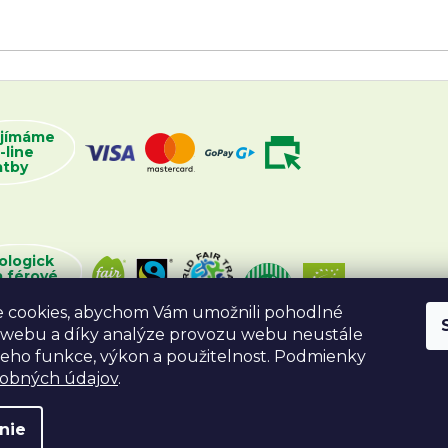
ijímáme
-line
atby
ologick
a férové
oží
 cookies, abychom Vám umožnili pohodlné
 webu a díky analýze provozu webu neustále
 jeho funkce, výkon a použitelnost. Podmienky
sobných údajov
.
nie
va vyhradené.
Vytvoril Shoptet
Desig