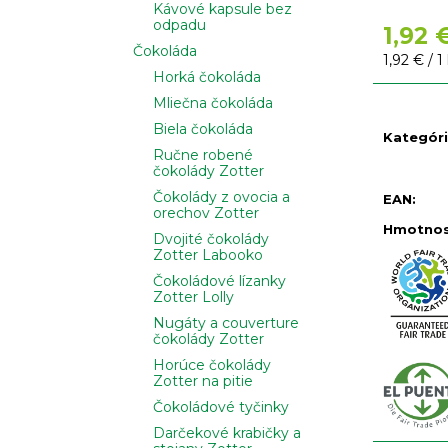
Kávové kapsule bez
odpadu
1,92 
Čokoláda
Jednotko
1,92 € / 1
Horká čokoláda
cena:
Mliečna čokoláda
Biela čokoláda
Kategór
Ručne robené
čokolády Zotter
Čokolády z ovocia a
EAN
:
orechov Zotter
Hmotno
Dvojité čokolády
Zotter Labooko
Čokoládové lízanky
Zotter Lolly
Nugáty a couverture
čokolády Zotter
Horúce čokolády
Zotter na pitie
Čokoládové tyčinky
Darčekové krabičky a