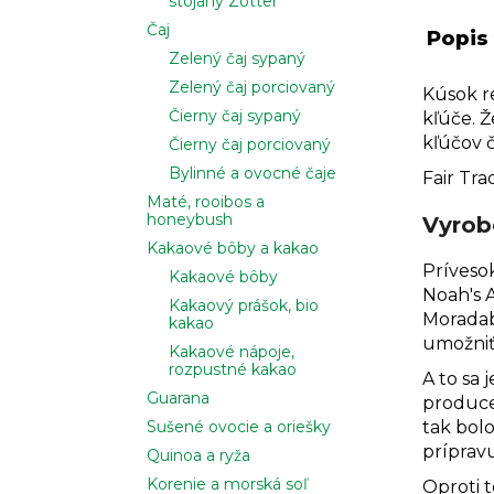
stojany Zotter
Čaj
Popis
Zelený čaj sypaný
Zelený čaj porciovaný
Kúsok r
Čierny čaj sypaný
kľúče. 
kľúčov č
Čierny čaj porciovaný
Bylinné a ovocné čaje
Fair Tra
Maté, rooibos a
honeybush
Vyrobe
Kakaové bôby a kakao
Prívesok
Kakaové bôby
Noah's 
Kakaový prášok, bio
Moradab
kakao
umožniť
Kakaové nápoje,
rozpustné kakao
A to sa 
Guarana
produce
tak bolo
Sušené ovocie a oriešky
príprav
Quinoa a ryža
Korenie a morská soľ
Oproti 