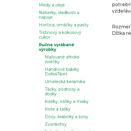
potrebn
Medy a oleje
vzdeláv
Nátierky, sladkosti a
nápoje
Horčica, omáčky a pasty
Rozmery 
Trstinový a kokosový
Dĺžka re
cukor
Ručne vyrábané
výrobky
Maľované africké
sviečky
Handrové bábiky
Dolls4Tibet
Umelecká keramika
Tácky, podnosy a
dosky
Košíky, ošítky a misky
Koše a tašky
Dózy, krabičky a boxy
Zvonkohry