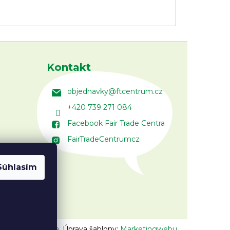
Kontakt
objednavky
@
ftcentrum.cz
+420 739 271 084
Facebook Fair Trade Centra
FairTradeCentrumcz
Súhlasím
n:
Vojtěch Lunga
,
Úprava šablony:
Marketingwebu