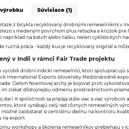
 výrobku
Súvisiace (1)
eťaze z bicykla recyklovaný drobnými remeselníkmi v Ind
Železo s medeným povrchom plus retiazka a krúžok pre ľ
i napríklad na batoh alebo tašku nielen cyklistických n
de ručná práca - každý kus je recyklovaný originál a môže 
ný v Indii v rámci Fair Trade projektu
 vyrobili drobní indickí remeselníci, ktorí spolupracujú
Ark International Exports (slovensky Medzinárodné expo
ade. Cieľom Noemovej archy je bojovať proti vykorisťov
 im získať dôstojnejšiu odmenu prostredníctvom priame
jej darí. K spoločnosti sa pripája stále viac a viac výrobc
ntov, ktoré vyrábajú celý rad rôznych remeselných výr
 možné zaobstarať si centrálnu dielňu na kontrolu kvalit
u na export.
tomu workshopy a školenia remeselníkov prebiehajú v ich