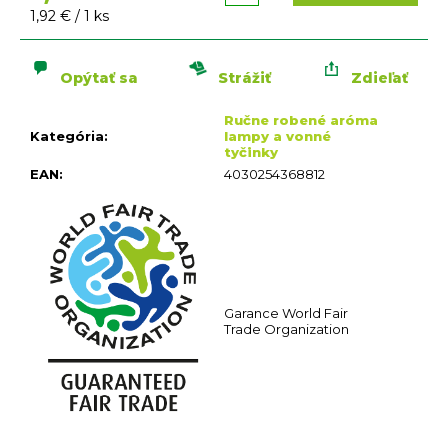
n
Jednotková
1,92 € / 1 ks
á
cena:
j
s
Opýtať sa
Strážiť
Zdieľať
ť
Ručne robené aróma
?
Kategória
:
lampy a vonné
tyčinky
EAN
:
4030254368812
HĽADAŤ
O
Garance World Fair
d
Trade Organization
p
o
r
ú
č