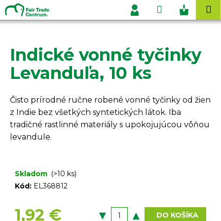
K
Prejsť
Hľadať
Nákupn
M
na
o
Prihlásenie
obsah
Späť
Späť
košík
š
í
Indické vonné tyčinky
Č
k
o
Levanduľa, 10 ks
p
o
Čisto prírodné ručne robené vonné tyčinky od žien
t
z Indie bez všetkých syntetických látok. Iba
r
tradičné rastlinné materiály s upokojujúcou vôňou
e
levandule.
b
u
j
Skladom
(>10 ks)
e
Kód:
EL368812
t
e
1,92 €
DO KOŠÍKA