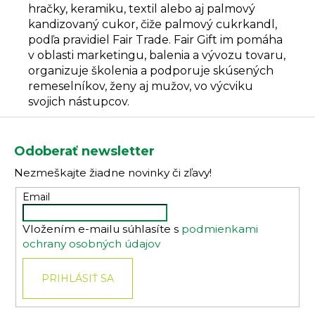
hračky, keramiku, textil alebo aj palmový
kandizovaný cukor, čiže palmový cukrkandl,
podľa pravidiel Fair Trade. Fair Gift im pomáha
v oblasti marketingu, balenia a vývozu tovaru,
organizuje školenia a podporuje skúsených
remeselníkov, ženy aj mužov, vo výcviku
svojich nástupcov.
Z
á
Odoberať newsletter
p
Nezmeškajte žiadne novinky či zľavy!
ä
t
Email
i
Vložením e-mailu súhlasíte s
podmienkami
e
ochrany osobných údajov
PRIHLÁSIŤ SA