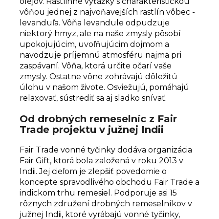
olejov. Rastlinné výťažky s charakteristickou
vôňou jednej z najvoňavejších rastlín vôbec -
levanduľa.
Vôňa levandule odpudzuje
niektorý hmyz, ale na naše zmysly pôsobí
upokojujúcim, uvoľňujúcim dojmom a
navodzuje príjemnú atmosféru najmä pri
zaspávaní.
Vôňa, ktorá určite očarí vaše
zmysly. Ostatne vône zohrávajú dôležitú
úlohu v našom živote. Osviežujú, pomáhajú
relaxovať, sústrediť sa aj sladko snívať.
Od drobných remeselníc z Fair
Trade projektu v južnej Indii
Fair Trade vonné tyčinky dodáva organizácia
Fair Gift, ktorá bola založená v roku 2013 v
Indii. Jej cieľom je zlepšiť povedomie o
koncepte spravodlivého obchodu Fair Trade a
indickom trhu remesiel. Podporuje asi 15
rôznych združení drobných remeselníkov v
južnej Indii, ktoré vyrábajú vonné tyčinky,