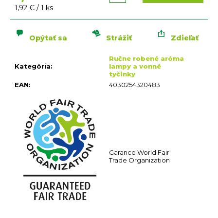
n
Jednotková
1,92 € / 1 ks
á
cena:
j
s
Opýtať sa
Strážiť
Zdieľať
ť
Ručne robené aróma
?
Kategória
:
lampy a vonné
tyčinky
EAN
:
4030254320483
HĽADAŤ
O
Garance World Fair
d
Trade Organization
p
o
r
ú
č