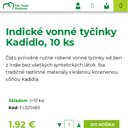
K
Prejsť
Hľadať
Nákupn
M
na
o
Prihlásenie
obsah
Späť
Späť
košík
š
í
Indické vonné tyčinky
Č
k
o
Kadidlo, 10 ks
p
o
Čisto prírodné ručne robené vonné tyčinky od žien
t
z Indie bez všetkých syntetických látok. Iba
r
tradičné rastlinné materiály s krásnou korenenou
e
vôňou kadidla.
b
u
j
Skladom
(>10 ks)
e
Kód:
EL320483
t
e
1,92 €
DO KOŠÍKA