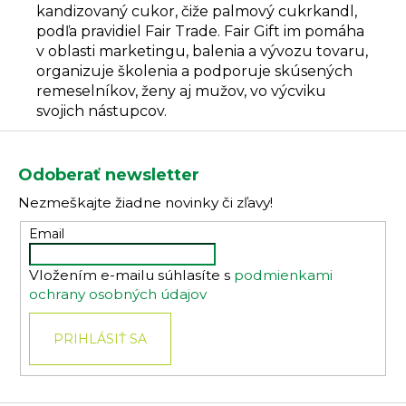
kandizovaný cukor, čiže palmový cukrkandl,
podľa pravidiel Fair Trade. Fair Gift im pomáha
v oblasti marketingu, balenia a vývozu tovaru,
organizuje školenia a podporuje skúsených
remeselníkov, ženy aj mužov, vo výcviku
svojich nástupcov.
Z
á
Odoberať newsletter
p
Nezmeškajte žiadne novinky či zľavy!
ä
t
Email
i
Vložením e-mailu súhlasíte s
podmienkami
e
ochrany osobných údajov
PRIHLÁSIŤ SA