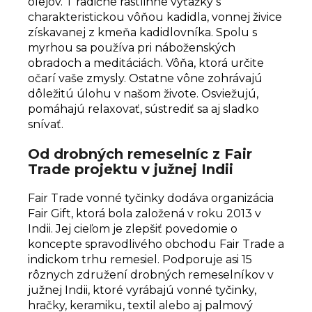
olejov. T
radičné rastlinné výťažky s
charakteristickou vôňou kadidla, vonnej živice
získavanej z kmeňa kadidlovníka. Spolu s
myrhou sa používa pri náboženských
obradoch a meditáciách.
Vôňa, ktorá určite
očarí vaše zmysly. Ostatne vône zohrávajú
dôležitú úlohu v našom živote. Osviežujú,
pomáhajú relaxovať, sústrediť sa aj sladko
snívať.
Od drobných remeselníc z Fair
Trade projektu v južnej Indii
Fair Trade vonné tyčinky dodáva organizácia
Fair Gift, ktorá bola založená v roku 2013 v
Indii. Jej cieľom je zlepšiť povedomie o
koncepte spravodlivého obchodu Fair Trade a
indickom trhu remesiel. Podporuje asi 15
rôznych združení drobných remeselníkov v
južnej Indii, ktoré vyrábajú vonné tyčinky,
hračky, keramiku, textil alebo aj palmový