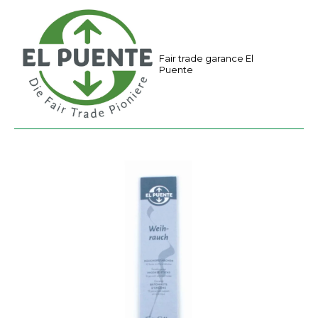
a
m
e
Fair trade garance El
Puente