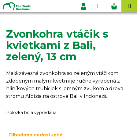
K
Prejsť
Hľadať
Nákupn
M
na
o
Prihlásenie
obsah
Späť
Späť
košík
š
í
Zvonkohra vtáčik s
Č
k
o
kvietkami z Bali,
p
zelený, 13 cm
o
t
r
Malá závesná zvonkohra so zeleným vtáčikom
e
zdobeným malými kvetmi je ručne vyrobená z
b
hliníkových trubičiek s jemným zvukom a dreva
u
stromu Albízia na ostrove Bali v Indonézii.
j
e
Položka bola vypredaná…
t
e
Dlhodobo nedostupné