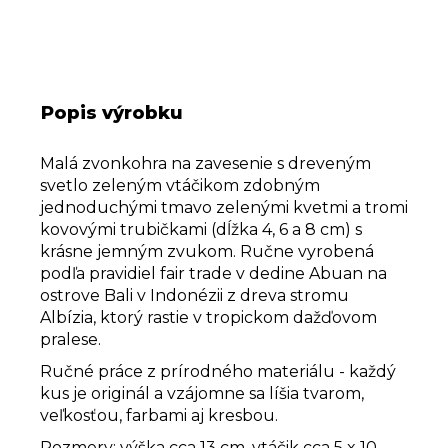
Popis výrobku
Malá zvonkohra na zavesenie s dreveným
svetlo zeleným vtáčikom zdobným
jednoduchými tmavo zelenými kvetmi a tromi
kovovými trubičkami (dĺžka 4, 6 a 8 cm) s
krásne jemným zvukom. Ručne vyrobená
podľa pravidiel fair trade v dedine Abuan na
ostrove Bali v Indonézii z dreva stromu
Albízia, ktorý rastie v tropickom dažďovom
pralese.
Ručné práce z prírodného materiálu - každý
kus je originál a vzájomne sa líšia tvarom,
veľkosťou, farbami aj kresbou.
Rozmery: výška cca 13 cm, vtáčik cca 5 x 10