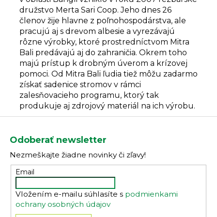
družstvo Merta Sari Coop. Jeho dnes 26
členov žije hlavne z poľnohospodárstva, ale
pracujú aj s drevom albesie a vyrezávajú
rôzne výrobky, ktoré prostredníctvom Mitra
Bali predávajú aj do zahraničia. Okrem toho
majú prístup k drobným úverom a krízovej
pomoci. Od Mitra Bali ľudia tiež môžu zadarmo
získať sadenice stromov v rámci
zalesňovacieho programu, ktorý tak
produkuje aj zdrojový materiál na ich výrobu.
Z
á
Odoberať newsletter
p
Nezmeškajte žiadne novinky či zľavy!
ä
t
Email
i
Vložením e-mailu súhlasíte s
podmienkami
e
ochrany osobných údajov