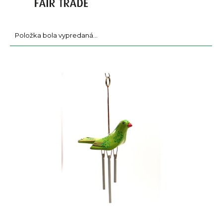
a
m
e
Položka bola vypredaná…