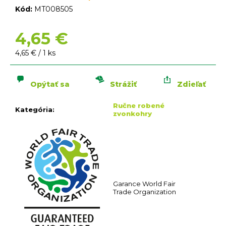
n
Kód:
MT008505
á
j
4,65 €
s
ť
Jednotková
4,65 € / 1 ks
?
cena:
Opýtať sa
Strážiť
Zdieľať
Ručne robené
Kategória
:
zvonkohry
HĽADAŤ
O
d
p
Garance World Fair
o
Trade Organization
r
ú
č