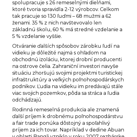
spolupracuje s 26 remeselnými dielňami,
ktoré tvoria spravidla 2-12 výrobcov. Celkom
tak pracuje so 130 ľuďmi – 68 mužmi a 62
ženami. 35 % z nich navštevovalo len
základnú školu, 60 % má stredné vzdelanie a
5 % vzdelanie vyššie.
Otváranie ďalších spôsobov zárobku ľudí na
vidieku je dôležité najmä s ohľadom na
obchodnú izoláciu, ktorej drobní producenti
na ostrove čelia. Zahraniční investori navyše
situáciu zhoršujú svojimi projektmi turistickej
infraštruktúry a veľkých poľnohospodárskych
podnikov. Ľudia na vidieku im predávajú stále
viac svojich pozemkov, pôda sa stráca a ľudia
odchádzajú.
Rodinná remeselná produkcia ale znamená
ďalší príjem k drobnému poľnohospodárstvu
a fair trade ponúka dôstojný a spoľahlivý
príjem za ich tovar. Napríklad v dedine Abuan
v oblasti Bangli vzniklo v roku 2007 rezbárske