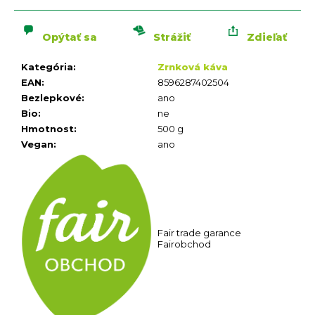
n
cena:
á
j
Opýtať sa
Strážiť
Zdieľať
s
Kategória
:
Zrnková káva
ť
EAN
:
8596287402504
?
Bezlepkové
:
ano
Bio
:
ne
Hmotnost
:
500 g
Vegan
:
ano
HĽADAŤ
O
d
Fair trade garance
p
Fairobchod
o
r
ú
č