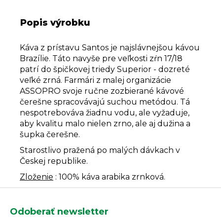
Popis výrobku
Káva z prístavu Santos je najslávnejšou kávou
Brazílie. Táto navyše pre veľkosti zŕn 17/18
patrí do špičkovej triedy Superior - dozreté
veľké zrná. Farmári z malej organizácie
ASSOPRO svoje ručne zozbierané kávové
čerešne spracovávajú suchou metódou. Tá
nespotrebováva žiadnu vodu, ale vyžaduje,
aby kvalitu malo nielen zrno, ale aj dužina a
šupka čerešne.
Starostlivo pražená po malých dávkach v
Českej republike.
Zloženie
: 100% káva arabika zrnková.
Z
á
Odoberať newsletter
p