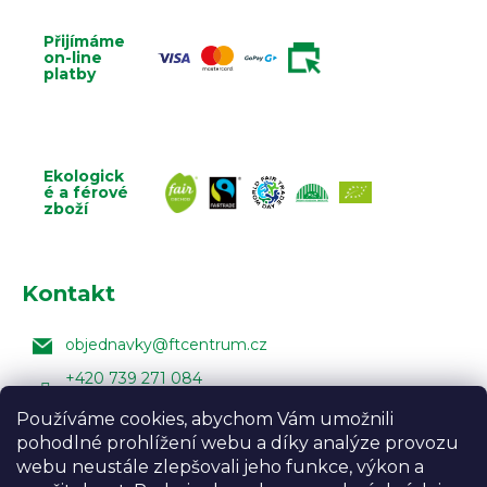
Přijímáme
on-line
platby
Ekologick
é a férové
zboží
Kontakt
objednavky
@
ftcentrum.cz
+420 739 271 084
Facebook Fair Trade Centra
Používáme cookies, abychom Vám umožnili
pohodlné prohlížení webu a díky analýze provozu
FairTradeCentrumcz
webu neustále zlepšovali jeho funkce, výkon a