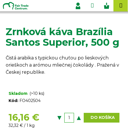
K
Prejsť
Hľadať
Nákupn
M
na
o
Prihlásenie
obsah
Späť
Späť
košík
š
í
Zrnková káva Brazília
Č
k
o
Santos Superior, 500 g
p
o
Čistá arabika s typickou chuťou po lieskových
t
orieškoch a arómou mliečnej čokolády
. Pražená v
r
Českej republike.
e
b
u
Skladom
(>10 ks)
j
Kód:
FO402504
e
t
16,16 €
DO KOŠÍKA
e
Jednotková
32,32 € / 1 kg