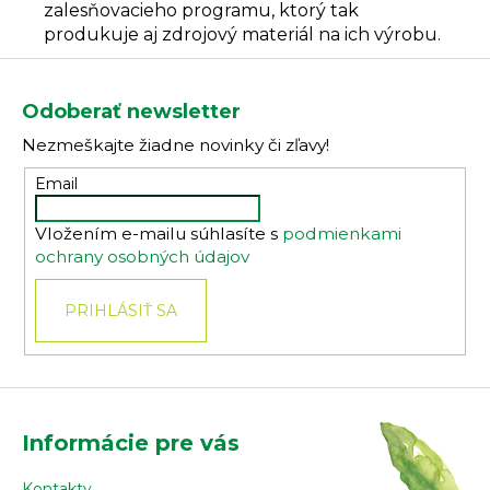
zalesňovacieho programu, ktorý tak
produkuje aj zdrojový materiál na ich výrobu.
Z
á
Odoberať newsletter
p
Nezmeškajte žiadne novinky či zľavy!
ä
t
Email
i
Vložením e-mailu súhlasíte s
podmienkami
e
ochrany osobných údajov
PRIHLÁSIŤ SA
Informácie pre vás
Kontakty