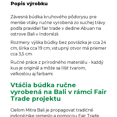
Popis výrobku
Závesná búdka kruhového pôdorysu pre
menšie vtáky ručne vyrobená zo suchej trávy
podľa pravidiel fair trade v dedine Abuan na
ostrove Bali v Indonézii.
Rozmery: výška búdky bez povrázka je cca 24
cm, šírka cca 19 cm, vstupný otvor má priemer
cca 3,5 cm.
Ručné práce z prírodného materiálu - každý
kus je originál a môže sa líšiť tvarom,
veľkosťou aj farbami.
Vtáčia búdka ručne
vyrobená na Bali v rámci Fair
Trade projektu
Cieľom Mitra Bali je propagovať tradičné
indonézske remeslo a pomocou Fair Trade