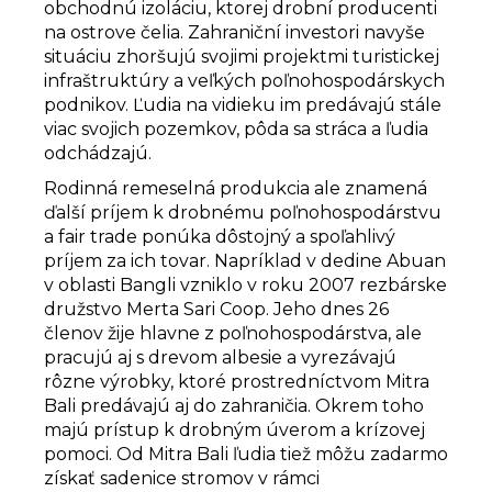
obchodnú izoláciu, ktorej drobní producenti
na ostrove čelia. Zahraniční investori navyše
situáciu zhoršujú svojimi projektmi turistickej
infraštruktúry a veľkých poľnohospodárskych
podnikov. Ľudia na vidieku im predávajú stále
viac svojich pozemkov, pôda sa stráca a ľudia
odchádzajú.
Rodinná remeselná produkcia ale znamená
ďalší príjem k drobnému poľnohospodárstvu
a fair trade ponúka dôstojný a spoľahlivý
príjem za ich tovar. Napríklad v dedine Abuan
v oblasti Bangli vzniklo v roku 2007 rezbárske
družstvo Merta Sari Coop. Jeho dnes 26
členov žije hlavne z poľnohospodárstva, ale
pracujú aj s drevom albesie a vyrezávajú
rôzne výrobky, ktoré prostredníctvom Mitra
Bali predávajú aj do zahraničia. Okrem toho
majú prístup k drobným úverom a krízovej
pomoci. Od Mitra Bali ľudia tiež môžu zadarmo
získať sadenice stromov v rámci