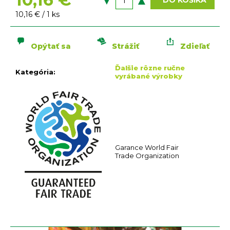
n
DO KOŠÍKA
á
Jednotková
10,16 € / 1 ks
j
cena:
s
Opýtať sa
Strážiť
Zdieľať
ť
?
Ďalšie rôzne ručne
Kategória
:
vyrábané výrobky
HĽADAŤ
Garance World Fair
O
Trade Organization
d
p
o
r
ú
č