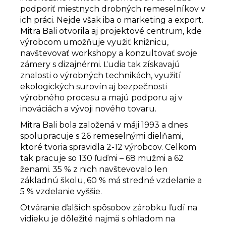
podporiť miestnych drobných remeselníkov v
ich práci. Nejde však iba o marketing a export.
Mitra Bali otvorila aj projektové centrum, kde
výrobcom umožňuje využiť knižnicu,
navštevovať workshopy a konzultovať svoje
zámery s dizajnérmi. Ľudia tak získavajú
znalosti o výrobných technikách, využití
ekologických surovín aj bezpečnosti
výrobného procesu a majú podporu aj v
inováciách a vývoji nového tovaru.
Mitra Bali bola založená v máji 1993 a dnes
spolupracuje s 26 remeselnými dielňami,
ktoré tvoria spravidla 2-12 výrobcov. Celkom
tak pracuje so 130 ľuďmi – 68 mužmi a 62
ženami. 35 % z nich navštevovalo len
základnú školu, 60 % má stredné vzdelanie a
5 % vzdelanie vyššie.
Otváranie ďalších spôsobov zárobku ľudí na
vidieku je dôležité najmä s ohľadom na