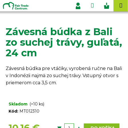
K
Prejsť
Hľadať
Nákupn
M
na
o
Prihlásenie
obsah
Späť
Späť
košík
š
í
Závesná búdka z Bali
Č
k
o
zo suchej trávy, guľatá,
p
24 cm
o
t
r
Závesná búdka pre vtáčiky, vyrobená ručne na Bali
e
v Indonézii najmä zo suchej trávy. Vstupný otvor s
b
priemerom cca 3,5 cm.
u
j
Skladom
(>10 ks)
e
Kód:
MT012310
t
e
10,16 €