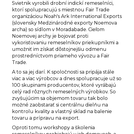
Svietnik vyrobili drobní indickí remeselníci,
ktorí spolupracujú s miestnou Fair Trade
organizáciou Noah's Ark International Exports
(slovensky Medzinárodné exporty Noemova
archa) so sídlom v Moradabade. Cieľom
Noemovej archy je bojovať proti
vykorisťovaniu remeselníkov priekupníkmi a
umožniť im získať dôstojnejšiu odmenu
prostredníctvom priameho vývozu a Fair
Trade.
A to sa jej darí. K spoločnosti sa pripája stále
viac a viac výrobcov a dnes spolupracuje už so
100 skupinami producentov, ktoré vyrábajú
celý rad rôznych remeselných výrobkov. So
zvyšujúcim sa objemom tovaru tak bolo
možné zaobstarať si centrálnu dielňu na
kontrolu kvality a vlastný sklad na balenie
tovaru a prípravu na export.
Oproti tomu workshopy a školenia