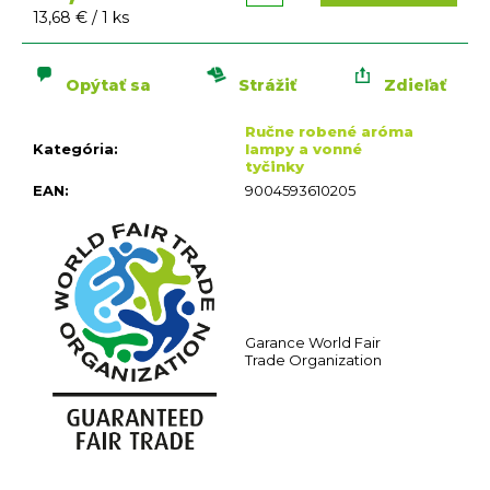
n
Jednotková
13,68 € / 1 ks
á
cena:
j
s
Opýtať sa
Strážiť
Zdieľať
ť
Ručne robené aróma
?
Kategória
:
lampy a vonné
tyčinky
EAN
:
9004593610205
HĽADAŤ
O
Garance World Fair
d
Trade Organization
p
o
r
ú
č