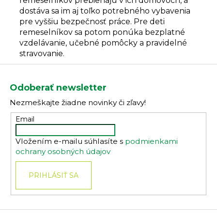
remeselníkov prebiehajú v ich domovoch, a
dostáva sa im aj toľko potrebného vybavenia
pre vyššiu bezpečnosť práce. Pre deti
remeselníkov sa potom ponúka bezplatné
vzdelávanie, učebné pomôcky a pravidelné
stravovanie.
Z
á
Odoberať newsletter
p
Nezmeškajte žiadne novinky či zľavy!
ä
t
Email
i
Vložením e-mailu súhlasíte s
podmienkami
e
ochrany osobných údajov
PRIHLÁSIŤ SA