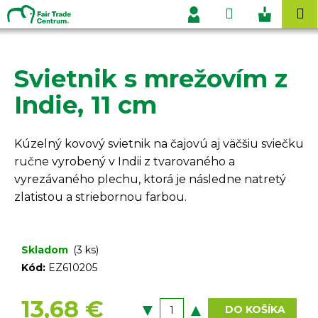
K
Prejsť
Hľadať
Nákupn
M
na
o
Prihlásenie
obsah
Späť
Späť
košík
š
í
Svietnik s mrežovím z
Č
k
o
Indie, 11 cm
p
o
Kúzelný kovový svietnik na čajovú aj väčšiu sviečku
t
ručne vyrobený v Indii z tvarovaného a
r
vyrezávaného plechu, ktorá je následne natretý
e
zlatistou a striebornou farbou.
b
u
j
Skladom
(3 ks)
e
Kód:
EZ610205
t
e
13,68 €
DO KOŠÍKA