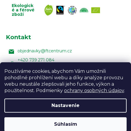
Ekologick
é a férové
zboží
Kontakt
objednavky
@
ftcentrum.cz
+420 739 271 084
Facebook Fair Trade Centra
Používáme cookies, abychom Vám umožnili
pohodlné prohlížení webu a díky analýze provozu
FairTradeCentrumcz
webu neustále zlepšovali jeho funkce, výkon a
použitelnost. Podmienky
ochrany osobných údajov
.
Nastavenie
Vytvoril Shoptet
Design:
Vojtěch Lunga
,
Úprava
šablony:
Marketingwebu
Súhlasím
Copyright 2026
Fair Trade Centrum
. Všetky práva