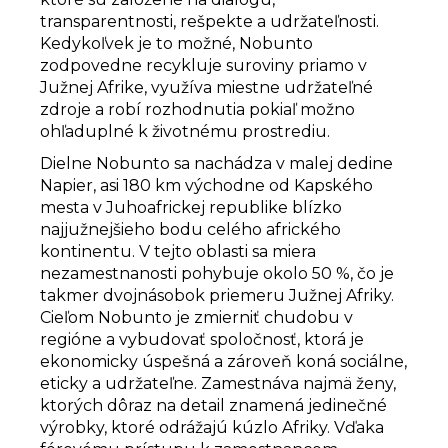
transparentnosti, rešpekte a udržateľnosti.
Kedykoľvek je to možné, Nobunto
zodpovedne recykluje suroviny priamo v
Južnej Afrike, využíva miestne udržateľné
zdroje a robí rozhodnutia pokiaľ možno
ohľaduplné k životnému prostrediu.
Dielne Nobunto sa nachádza v malej dedine
Napier, asi 180 km východne od Kapského
mesta v Juhoafrickej republike blízko
najjužnejšieho bodu celého afrického
kontinentu. V tejto oblasti sa miera
nezamestnanosti pohybuje okolo 50 %, čo je
takmer dvojnásobok priemeru Južnej Afriky.
Cieľom Nobunto je zmierniť chudobu v
regióne a vybudovať spoločnosť, ktorá je
ekonomicky úspešná a zároveň koná sociálne,
eticky a udržateľne. Zamestnáva najmä ženy,
ktorých dôraz na detail znamená jedinečné
výrobky, ktoré odrážajú kúzlo Afriky. Vďaka