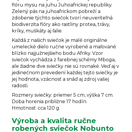
flóru mysu na juhu Juhoafrickej republiky.
Zelený pás na juhoafrickom pobreží a
zdobenie týchto sviečok tvorí neuveriteľná
biodiverzita flóry ako rastliny protea, trávy,
kríky, muškáty aj ľalie.
Každá z našich sviečok je malé originálne
umelecké dielo ručne vyrobené a maľované
blízko najjužnejšieho bodu Afriky. Vzor
sviečok vychádza z farebnej schémy Mboga,
ale žiadne dve sviečky nie sú rovnaké. Veď aj v
jedinečnom prevedení každej tejto sviečky je
jej hodnota, vzácnosť a snáď aj zdroj vašej
radosti.
Rozmery sviečky: priemer 5 cm, výška 7 cm.
Doba horenia približne 17 hodín.
Hmotnosť: cca 120 g.
Výroba a kvalita ručne
robených sviečok Nobunto