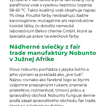
parafínový vosk s vysokou teplotou topenia
58-60 °C. Takto kvalitný vosk obsahuje najviac
1% oleja.
Použité
farby neobsahujú žiadne
karcinogénne, mutagénne ani reprodukčne
toxické látky, čo doložilo nemecké
laboratórium Bekro chemie GmbH, ktoré sa
špecializuje práve na sviečkové farby.
Nádherné sviečky z fair
trade manufaktúry Nobunto
v Južnej Afrike
Slovo nobunto pochádza z jazyka Sotho a
jeho význam sa prekladá ako „pre ľudí“.
Názov, rovnako ako farebné logo so štyrmi
vzájomne prepojenými rukami, znamená
priateľstvo, rozmanitosť, tímovú prácu a
spravodlivý obchod. Nobunto funguje denne
podľa zásad spravodlivého obchodu fair trade,
ktoré sú založené na dialógu,