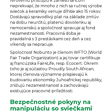
férovému prístupu k zamestnancom
neprekvapí, že mnoho z nich sa ručnej výrobe
sviečok a keramiky venuje dlhšie ako 15 rokov.
Dostávajú spravodlivý plat na základe zmlúv
na dobu neurčitú, platenú dovolenku aj
nemocenskú a spoločnosť spravuje aj fond
nezamestnanosti. Pracovná doba je
pravidelná s 3 prestávkami cez deň a cez
víkendy sa nepracuje.
Spoločnosť Nobunto je členom WFTO (World
Fair Trade Organization) a jej tovar certifikuje
aj francúzska Fair4Life, resp. Ecocert. Okrem
toho je aj súčasťou Proudly South African,
ktorej členovia významne prispievajú k
budovaniu ekonomiky Juhoafrickej republiky,
znižujú nezamestnanosť a zachovávajú
existujúce pracovné príležitosti.
Bezpečnostné pokyny na
manipuláciu so sviečkami