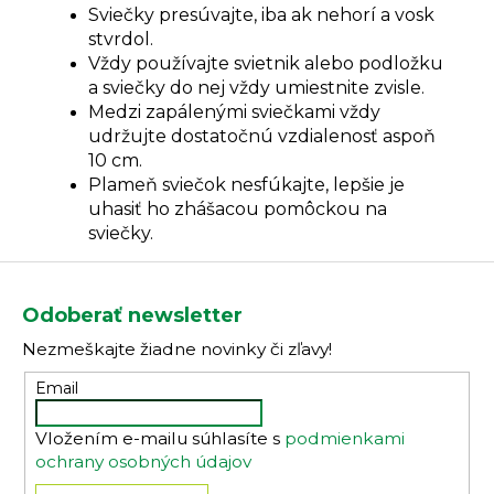
Sviečky presúvajte, iba ak nehorí a vosk
stvrdol.
Vždy používajte svietnik alebo podložku
a sviečky do nej vždy umiestnite zvisle.
Medzi zapálenými sviečkami vždy
udržujte dostatočnú vzdialenosť aspoň
10 cm.
Plameň sviečok nesfúkajte, lepšie je
uhasiť ho zhášacou pomôckou na
sviečky.
Z
á
Odoberať newsletter
p
Nezmeškajte žiadne novinky či zľavy!
ä
t
Email
i
Vložením e-mailu súhlasíte s
podmienkami
e
ochrany osobných údajov