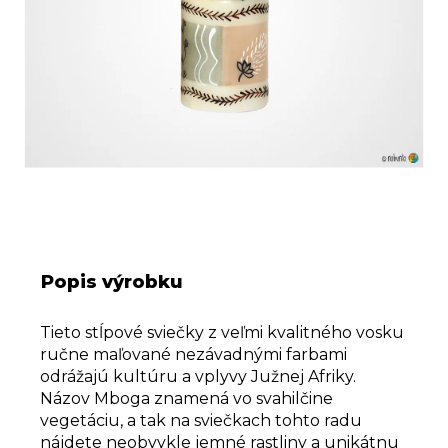
Popis výrobku
Tieto stĺpové sviečky z veľmi kvalitného vosku
ručne maľované nezávadnými farbami
odrážajú kultúru a vplyvy Južnej Afriky.
Názov Mboga znamená vo svahilčine
vegetáciu, a tak na sviečkach tohto radu
nájdete neobvykle jemné rastliny a unikátnu