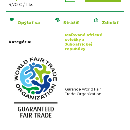
n
Jednotková
4,70 € / 1 ks
á
cena:
j
s
Opýtať sa
Strážiť
Zdieľať
ť
Maľované africké
?
sviečky z
Kategória
:
Juhoafrickej
republiky
HĽADAŤ
O
Garance World Fair
Trade Organization
d
p
o
r
ú
č