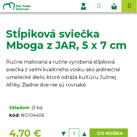
K
Prejsť
Hľadať
Nákupn
M
na
o
Prihlásenie
obsah
Späť
Späť
košík
š
í
Stĺpiková sviečka
Č
k
o
Mboga z JAR, 5 x 7 cm
p
o
Ručne maľovaná a ručne vyrobená stĺpiková
t
sviečka z veľmi kvalitného vosku ako jedinečné
r
umelecké dielo, ktoré odráža kultúru Južnej
e
Afriky. Žiadne dve nie sú rovnaké.
b
u
j
Skladom
(3 ks)
e
Kód:
NO104406
t
e
4,70 €
DO KOŠÍKA