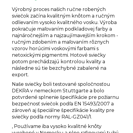
Výrobný proces našich ručne robených
sviečok začína kvalitným knôtom a ručným
odlievaním vysoko kvalitného vosku. Výroba
pokračuje maľovaním podkladovej farby a
najnáročnejším a najzaujímavejším krokom -
ručným zdobením a maľovaním rôznych
vzorov horúcimi voskovými farbami s
netoxickými pigmentmi. Hotové sviečky
potom prechádzajú kontrolou kvality a
následne sú tie bezchybné zabalené na
export.
Naše sviečky boli testované spoločnosťou
DEKRA v nemeckom Stuttgarte a bolo
potvrdené splnenie špecifikácie pre požiarnu
bezpečnosť sviečok podľa EN 15493/2007 a
zároveň aj špeciálne špecifikácie kvality pre
sviečky podľa normy RAL-GZ041/1.
‚
Používame
iba vysoko kvalitné knôty
vyrobené v Nemecku a plne rafinovaný tuhý