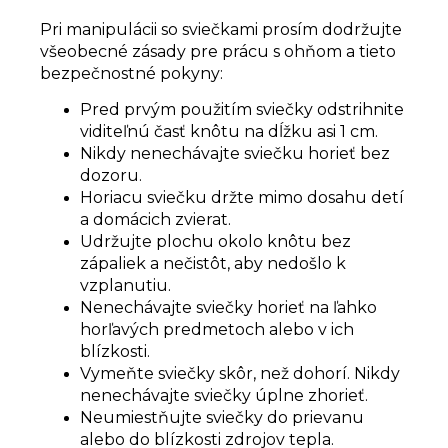
Pri manipulácii so sviečkami prosím dodržujte
všeobecné zásady pre prácu s ohňom a tieto
bezpečnostné pokyny:
Pred prvým použitím sviečky odstrihnite
viditeľnú časť knôtu na dĺžku asi 1 cm.
Nikdy nenechávajte sviečku horieť bez
dozoru.
Horiacu sviečku držte mimo dosahu detí
a domácich zvierat.
Udržujte plochu okolo knôtu bez
zápaliek a nečistôt, aby nedošlo k
vzplanutiu.
Nenechávajte sviečky horieť na ľahko
horľavých predmetoch alebo v ich
blízkosti.
Vymeňte sviečky skôr, než dohorí. Nikdy
nenechávajte sviečky úplne zhorieť.
Neumiestňujte sviečky do prievanu
alebo do blízkosti zdrojov tepla.