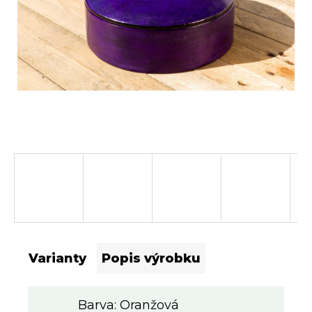
a
m
e
Varianty
Popis výrobku
Barva: Oranžová