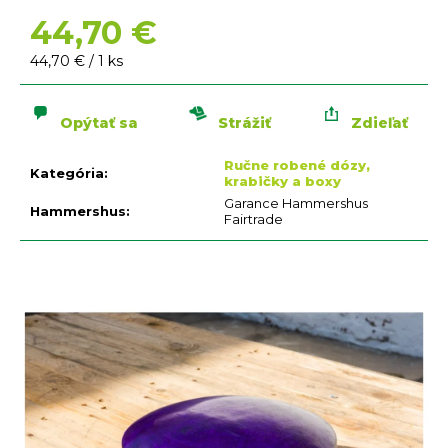
n
á
44,70 €
j
Jednotková
44,70 € / 1 ks
s
cena:
ť
Opýtať sa
Strážiť
Zdieľať
?
Ručne robené dózy,
Kategória
:
krabičky a boxy
Garance Hammershus
Hammershus
:
Fairtrade
HĽADAŤ
O
d
p
o
r
ú
č