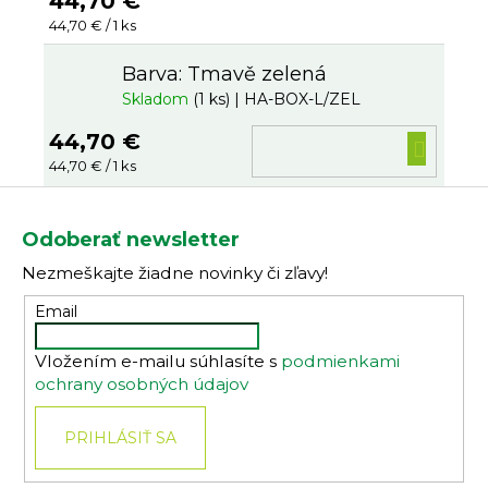
44,70 €
Jednotková
44,70 € / 1 ks
cena:
Barva: Tmavě zelená
Skladom
(1 ks)
| HA-BOX-L/ZEL
44,70 €
DO
Jednotková
44,70 € / 1 ks
KOŠ
cena:
Z
á
Odoberať newsletter
p
Nezmeškajte žiadne novinky či zľavy!
ä
t
Email
i
Vložením e-mailu súhlasíte s
podmienkami
e
ochrany osobných údajov
PRIHLÁSIŤ SA