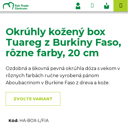
K
Prejsť
Hľadať
Nákupn
M
na
o
Prihlásenie
obsah
Späť
Späť
košík
š
í
Okrúhly kožený box
Č
k
o
Tuareg z Burkiny Faso,
p
rôzne farby, 20 cm
o
t
r
Ozdobná a šikovná pevná okrúhla dóza s vekom v
e
rôznych farbách ručne vyrobená pánom
b
Aboubacrinom v Burkine Faso z dreva a kože.
u
j
ZVOĽTE VARIANT
e
t
e
Kód:
HA-BOX-L/FIA