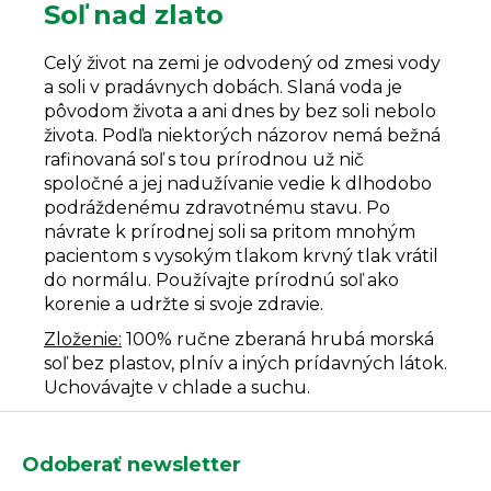
Soľ nad zlato
Celý život na zemi je odvodený od zmesi vody
a soli v pradávnych dobách. Slaná voda je
pôvodom života a ani dnes by bez soli nebolo
života. Podľa niektorých názorov nemá bežná
rafinovaná soľ s tou prírodnou už nič
spoločné a jej nadužívanie vedie k dlhodobo
podráždenému zdravotnému stavu. Po
návrate k prírodnej soli sa pritom mnohým
pacientom s vysokým tlakom krvný tlak vrátil
do normálu. Používajte prírodnú soľ ako
korenie a udržte si svoje zdravie.
Zloženie:
100% ručne zberaná hrubá morská
soľ bez plastov, plnív a iných prídavných látok.
Uchovávajte v chlade a suchu.
Z
á
Odoberať newsletter
p