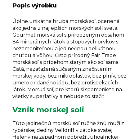
Popis výrobku
Úplne unikátna hrubá morská soľ, ocenená
ako jedna z najlepších morských solí sveta.
Gourmet morská soľ s prirodzeným obsahom
84 minerálnych látok a stopových prvkov s
nezameniteľnou a jedinečnou delikátnou
chuťou a vôňou. Čisto prírodný Fair Trade
morská soľ s príbehom starým ako soľ sama.
Čistá, nezaťažená súčasným znečistením
morskej vody, bez mikroplastov, bez plnív, bez
umelo pridaného jódu, bez protispekacích
látok. Morská soľ, pre ktorú si spomeniete na
všetky superlatívy a nebude to stačiť.
Vznik morskej soli
Túto jedinečnú morskú soľ ručne žnú muži z
rybárskej dediny Velldriff v zátoke svätej
Heleny na západnom pobreží Juhoafrickej