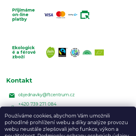
Přijímáme
on-line
platby
Ekologick
é a férové
zboží
Kontakt
objednavky
@
ftcentrum.cz
+420 739 271 084
Facebook Fair Trade Centra
Používáme cookies, abychom Vám umožnili
pohodlné prohlížení webu a díky analýze provozu
FairTradeCentrumcz
webu neustále zlepšovali jeho funkce, výkon a
použitelnost. Podmienky
ochrany osobných údajov
.