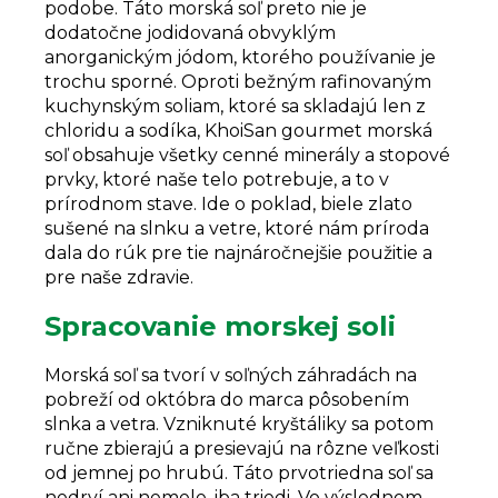
podobe. Táto morská soľ preto nie je
dodatočne jodidovaná obvyklým
anorganickým jódom, ktorého používanie je
trochu sporné. Oproti bežným rafinovaným
kuchynským soliam, ktoré sa skladajú len z
chloridu a sodíka, KhoiSan gourmet morská
soľ obsahuje všetky cenné minerály a stopové
prvky, ktoré naše telo potrebuje, a to v
prírodnom stave. Ide o poklad, biele zlato
sušené na slnku a vetre, ktoré nám príroda
dala do rúk pre tie najnáročnejšie použitie a
pre naše zdravie.
Spracovanie morskej soli
Morská soľ sa tvorí v soľných záhradách na
pobreží od októbra do marca pôsobením
slnka a vetra. Vzniknuté kryštáliky sa potom
ručne zbierajú a presievajú na rôzne veľkosti
od jemnej po hrubú. Táto prvotriedna soľ sa
nedrví ani nemele, iba triedi. Vo výslednom