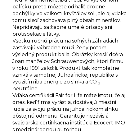
balíčku preto môžete odhaliť drobné
odchýlky vo veľkosti kryštálov soli, ale aj vďaka
tomu si soľ zachováva plný obsah minerálov.
Nepridávajú sa žiadne umelé prísady ani
protispekacie látky.
Všetku ručnú prácu na soľných záhradách
zastávajú výhradne muži. Ženy potom
výsledný produkt balia. Obrázky kreslí dcéra
Joan manželov Schrauwenových, ktorí firmu
v roku 1991 založili. Produkt tak kompletne
vzniká v samotnej Juhoafrickej republike s
využitím iba energie zo slnka a CO
2
neutrálne.
Vďaka certifikácii Fair for Life máte istotu, že aj
dnes, keď firma vyrástla, dostávajú miestni
ľudia za svoju prácu na juhoafrickom slnku
dôstojnú odmenu. Garantuje nezávislá
švajčiarska certifikačná inštitúcia Ecocert IMO
s medzinárodnou autoritou.