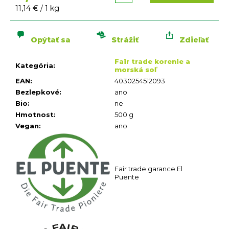
n
Jednotková
11,14 € / 1 kg
á
cena:
j
s
Opýtať sa
Strážiť
Zdieľať
ť
Fair trade korenie a
?
Kategória
:
morská soľ
EAN
:
4030254512093
Bezlepkové
:
ano
Bio
:
ne
Hmotnost
:
500 g
Vegan
:
ano
HĽADAŤ
O
d
Fair trade garance El
p
Puente
o
r
ú
č