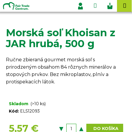
K
Prejsť
Hľadať
Nákupn
M
na
o
Prihlásenie
obsah
Späť
Späť
košík
š
í
Morská soľ Khoisan z
Č
k
o
JAR hrubá, 500 g
p
o
Ručne zbieraná gourmet morská soľ s
t
prirodzeným obsahom 84 rôznych minerálov a
r
stopových prvkov. Bez mikroplastov, plnív a
e
protispekacích látok.
b
u
j
Skladom
(>10 ks)
e
Kód:
EL512093
t
e
5,57 €
DO KOŠÍKA