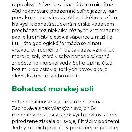
republiky. Práve tu sa nachádza minimálne
400 rokov staré podzemné soľné jazero, kam
presakuje morská voda Atlantického oceánu.
Na kyslík bohatá studená morská voda sem
prechádza cez niekoľko rôznych vrstiev zeme,
ako je kremičitý piesok a vápence z mušlí a
ílu. Táto geologická formácia so silnou
vrstvou prírodného filtra tak dáva vzniknúť
morskej soli, ktorá v sebe nenesie súčasné
znečistenie morskej vody. Soľ je úplne čistá,
bez mikroplastov aj ťažkých kovov ako je
olovo, kadmium alebo ortuť.
Bohatosť morskej soli
Soľ je nerafinovaná a umelo nebielená.
Zachováva si tak všetkých svojich 84
minerálnych látok a stopových prvkov, ktoré
prirodzene získala pri svojej filtrácii v podzemí.
Jedným z nich je aj jód v prírodnej organickej