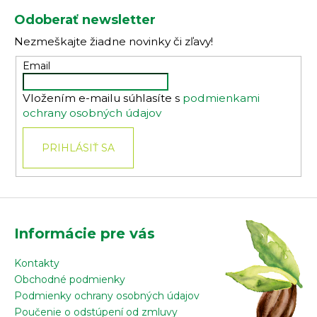
á
Odoberať newsletter
p
Nezmeškajte žiadne novinky či zľavy!
ä
t
Email
i
Vložením e-mailu súhlasíte s
podmienkami
e
ochrany osobných údajov
PRIHLÁSIŤ SA
Informácie pre vás
Kontakty
Obchodné podmienky
Podmienky ochrany osobných údajov
Poučenie o odstúpení od zmluvy