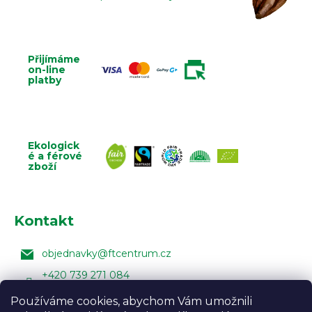
Přijímáme
on-line
platby
Ekologick
é a férové
zboží
Kontakt
objednavky
@
ftcentrum.cz
+420 739 271 084
Facebook Fair Trade Centra
Používáme cookies, abychom Vám umožnili