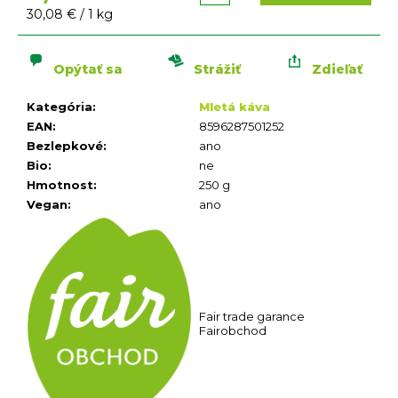
n
Jednotková
30,08 € / 1 kg
á
cena:
j
s
Opýtať sa
Strážiť
Zdieľať
ť
Kategória
:
Mletá káva
?
EAN
:
8596287501252
Bezlepkové
:
ano
Bio
:
ne
Hmotnost
:
250 g
Vegan
:
ano
HĽADAŤ
O
d
p
Fair trade garance
o
Fairobchod
r
ú
č