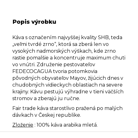
Popis výrobku
Káva s označením najvyššej kvality SHB, teda
„veľmi tvrdé zrno“, ktorá sa zberá len vo
vysokých nadmorských výškach, kde zrno
rastie pomalšie a koncentruje maximum chuti
vo vnútri. Združenie pestovateľov
FEDECOCAGUA tvoria potomkovia
pôvodných obyvateľov Mayov, žijúcich dnes v
chudobných vidieckych oblastiach na severe
krajiny. Kávu pestujú výhradne v tieni väčších
stromov a zberajú ju ručne.
Fair trade káva starostlivo pražená po malých
dávkach v Českej republike.
Zloženie
: 100% káva arabika mletá.
Z