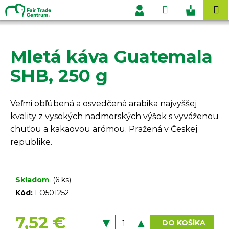
K
Prejsť
Hľadať
Nákupn
M
na
o
Prihlásenie
obsah
Späť
Späť
košík
š
í
Mletá káva Guatemala
Č
k
o
SHB, 250 g
p
o
Veľmi obľúbená a osvedčená arabika najvyššej
t
kvality z vysokých nadmorských výšok s vyváženou
r
chuťou a kakaovou arómou. Pražená v Českej
e
republike.
b
u
j
Skladom
(6 ks)
e
Kód:
FO501252
t
e
7,52 €
DO KOŠÍKA