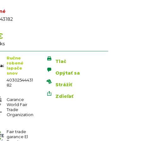
né
43182
€
vá
 ks
Ručne
Tlač
robené
ia
:
lapače
Opýtať sa
snov
40302544431
Strážiť
82
Zdieľať
Garance
World Fair
Trade
Organization
Fair trade
garance El