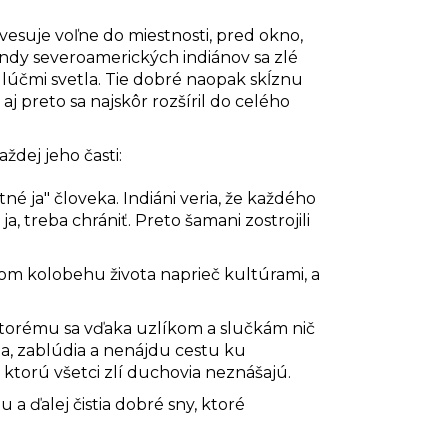
avesuje voľne do miestnosti, pred okno,
endy severoamerických indiánov sa zlé
i lúčmi svetla. Tie dobré naopak skĺznu
j preto sa najskôr rozšíril do celého
ždej jeho časti:
né ja" človeka. Indiáni veria, že každého
ja, treba chrániť. Preto šamani zostrojili
lom kolobehu života naprieč kultúrami, a
u ktorému sa vďaka uzlíkom a slučkám nič
hytia, zablúdia a nenájdu cestu ku
ktorú všetci zlí duchovia neznášajú.
 ďalej čistia dobré sny, ktoré