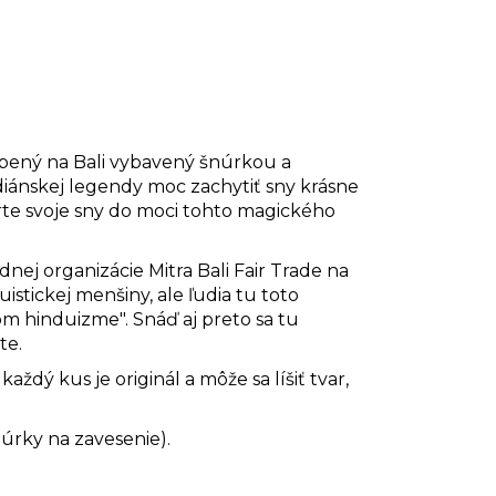
bený na Bali vybavený šnúrkou a
diánskej legendy moc zachytiť sny krásne
erte svoje sny do moci tohto magického
nej organizácie Mitra Bali Fair Trade na
istickej menšiny, ale ľudia tu toto
kom hinduizme". Snáď aj preto sa tu
te.
ždý kus je originál a môže sa líšiť tvar,
úrky na zavesenie).