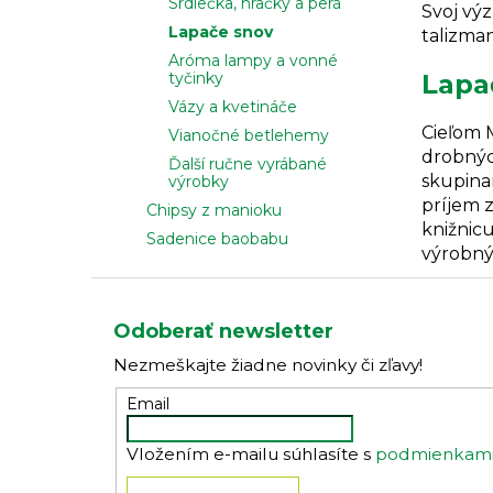
Srdiečka, hračky a perá
Svoj výz
Lapače snov
talizman
Aróma lampy a vonné
tyčinky
Lapa
Vázy a kvetináče
Cieľom 
Vianočné betlehemy
drobnýc
Ďalší ručne vyrábané
skupinam
výrobky
príjem z
Chipsy z manioku
knižnicu
Sadenice baobabu
výrobný
Z
á
Odoberať newsletter
p
Nezmeškajte žiadne novinky či zľavy!
ä
t
Email
i
Vložením e-mailu súhlasíte s
podmienkami 
e