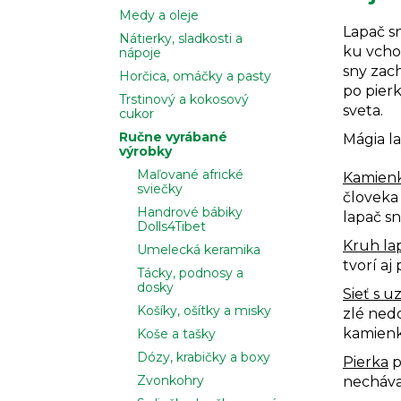
Medy a oleje
Lapač sn
Nátierky, sladkosti a
ku vcho
nápoje
sny zach
Horčica, omáčky a pasty
po pierk
Trstinový a kokosový
sveta.
cukor
Ručne vyrábané
Mágia la
výrobky
Maľované africké
Kamienk
sviečky
človeka 
Handrové bábiky
lapač sn
Dolls4Tibet
Kruh la
Umelecká keramika
tvorí aj
Tácky, podnosy a
dosky
Sieť s u
Košíky, ošítky a misky
zlé nedo
kamienku
Koše a tašky
Dózy, krabičky a boxy
Pierka
p
Zvonkohry
necháva