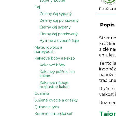
stojany Zotter
Čaj
Položka 
Zelený čaj sypaný
Zelený čaj porciovaný
Popis
Čierny čaj sypaný
Čierny čaj porciovaný
Stredne
Bylinné a ovocné čaje
krúžkom
Maté, rooibos a
a zlé na
honeybush
amuletu 
Kakaové bôby a kakao
Tento la
Kakaové bôby
indonézs
Kakaový prášok, bio
nábožens
kakao
tradične
Kakaové nápoje,
rozpustné kakao
Ručné pr
Guarana
veľkosť i
Sušené ovocie a oriešky
Rozmery
Quinoa a ryža
Tajo
Korenie a morská soľ