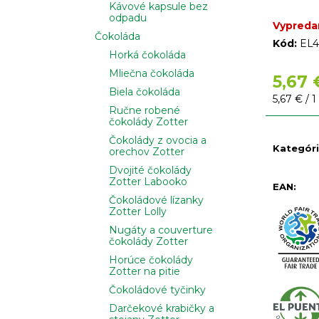
Kávové kapsule bez
odpadu
Vypreda
Čokoláda
Kód:
EL4
Horká čokoláda
Mliečna čokoláda
5,67 
Biela čokoláda
Jednotko
5,67 € / 1
Ručne robené
cena:
čokolády Zotter
Čokolády z ovocia a
Kategór
orechov Zotter
Dvojité čokolády
Zotter Labooko
EAN
:
Čokoládové lízanky
Zotter Lolly
Nugáty a couverture
čokolády Zotter
Horúce čokolády
Zotter na pitie
Čokoládové tyčinky
Darčekové krabičky a