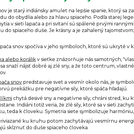
ov je starý indiánsky amulet na lepšie spanie, ktorý sa z
du do obydlia alebo za hlavu spiaceho. Podľa starej leg
ytia v sieti lapača a pri svitaní sú spálené prvými ranným
u do spiaceho duše. Je krásny a je zahalený tajomstvom; a
pača snov spočíva v jeho symboloch, ktoré sú ukryté v ka
a alebo korálik
v sieťke znázorňuje nás samotných, "vlast
sa snaží nájsť dobré aj zlé sny, a že toto centrum, vlastné 
ov.
pača snov
predstavuje svet a vesmír okolo nás, je symbo
 prvú prekážku pre negatívne sily, ktoré spáča hľadajú.
zlíkmi
chytá desivé sny a negatívne sily, chráni stred, k
stane. Indiáni totiž veria, že zlé sily, ktoré sa v sieti zac
, teda k človeku. Symetria siete symbolizuje harmóniu, 
riviazané ku kruhu potom zachytávajú vesmírnu energiu a
jú skĺznuť do duše spiaceho človeka.