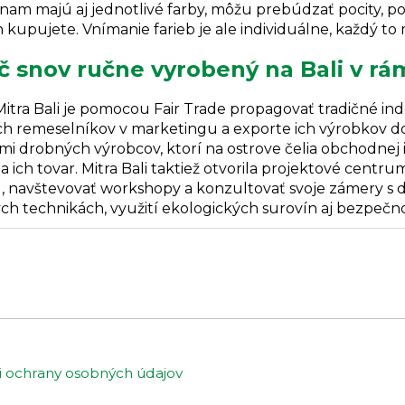
nam majú aj jednotlivé farby, môžu prebúdzať pocity, po
 kupujete. Vnímanie farieb je ale individuálne, každý t
č snov ručne vyrobený na Bali v rám
Mitra Bali je pomocou Fair Trade propagovať tradičné i
h remeselníkov v marketingu a exporte ich výrobkov do 
i drobných výrobcov, ktorí na ostrove čelia obchodnej iz
a ich tovar. Mitra Bali taktiež otvorila projektové cen
, navštevovať workshopy a konzultovať svoje zámery s diz
ch technikách, využití ekologických surovín aj bezpečn
ochrany osobných údajov