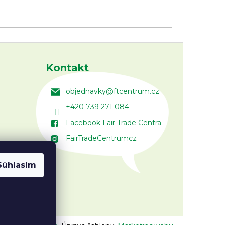
Kontakt
objednavky
@
ftcentrum.cz
+420 739 271 084
Facebook Fair Trade Centra
FairTradeCentrumcz
Súhlasím