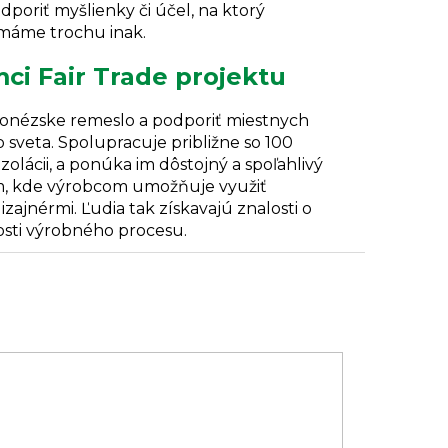
dporiť myšlienky či účel, na ktorý
o máme trochu inak.
ci Fair Trade projektu
ndonézske remeslo a podporiť miestnych
sveta. Spolupracuje približne so 100
olácii, a ponúka im dôstojný a spoľahlivý
trum, kde výrobcom umožňuje využiť
ajnérmi. Ľudia tak získavajú znalosti o
osti výrobného procesu.