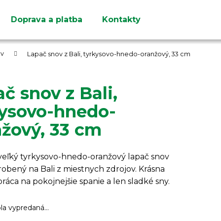
Doprava a platba
Kontakty
Čo potrebujete nájsť?
ov
Lapač snov z Bali, tyrkysovo-hnedo-oranžový, 33 cm
č snov z Bali,
kysovo-hnedo-
HĽADAŤ
žový, 33 cm
Odporúčame
veľký tyrkysovo-hnedo-oranžový lapač snov
obený na Bali z miestnych zdrojov. Krásna
práca na pokojnejšie spanie a len sladké sny.
ola vypredaná…