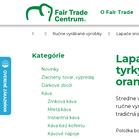
K
Prejsť
na
o
O Fair Trade
obsah
Späť
Späť
š
do
do
í
obchodu
obchodu
Domov
k
Ručne vyrábané výrobky
Lapače sn
B
o
Preskočiť
Kategórie
Lapa
č
kategórie
n
tyr
Novinky
ý
Zlacnený tovar, výpredaj
oran
p
Dárkové zboží
a
Káva
n
Stredne 
Zrnková káva
ručne vyr
e
Mletá káva
tradičná 
l
Instantná káva
Káva bez kofeínu
Položka b
Kávové nápoje