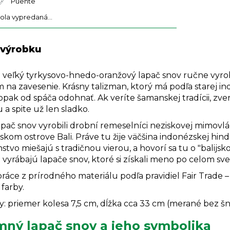
Puente
bola vypredaná…
 výrobku
 veľký tyrkysovo-hnedo-oranžový lapač snov ručne vyro
 na zavesenie. Krásny talizman, ktorý má podľa starej in
opak od spáča odohnať. Ak veríte šamanskej tradícii, zv
a spite už len sladko.
pač snov vyrobili drobní remeselníci neziskovej mimovlád
kom ostrove Bali. Práve tu žije väčšina indonézskej hindu
tvo miešajú s tradičnou vierou, a hovorí sa tu o "balijs
 vyrábajú lapače snov, ktoré si získali meno po celom sve
áce z prírodného materiálu podľa pravidiel Fair Trade – ka
 farby.
: priemer kolesa 7,5 cm, dĺžka cca 33 cm (merané bez šn
mný lapač snov a jeho symbolika