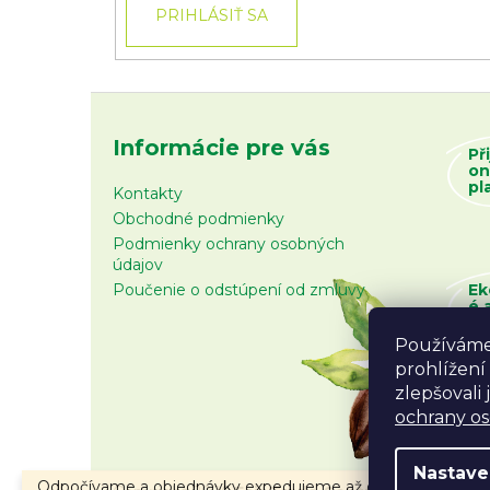
PRIHLÁSIŤ SA
Informácie pre vás
Př
on
pl
Kontakty
Obchodné podmienky
Podmienky ochrany osobných
údajov
Poučenie o odstúpení od zmluvy
Ek
é 
zb
Používáme
prohlížení
zlepšovali
ochrany o
Nastave
Odpočívame a objednávky expedujeme až od 10.8.2026.