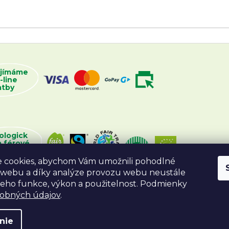
ijímáme
-line
atby
ologick
a férové
oží
 cookies, abychom Vám umožnili pohodlné
 webu a díky analýze provozu webu neustále
 jeho funkce, výkon a použitelnost. Podmienky
sobných údajov
.
nie