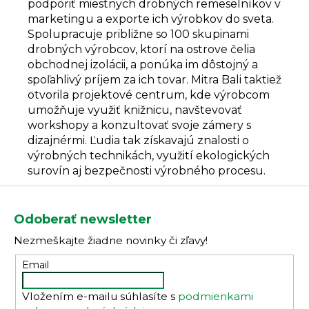
podporiť miestnych drobných remeselníkov v
marketingu a exporte ich výrobkov do sveta.
Spolupracuje približne so 100 skupinami
drobných výrobcov, ktorí na ostrove čelia
obchodnej izolácii, a ponúka im dôstojný a
spoľahlivý príjem za ich tovar. Mitra Bali taktiež
otvorila projektové centrum, kde výrobcom
umožňuje využiť knižnicu, navštevovať
workshopy a konzultovať svoje zámery s
dizajnérmi. Ľudia tak získavajú znalosti o
výrobných technikách, využití ekologických
surovín aj bezpečnosti výrobného procesu.
Z
á
Odoberať newsletter
p
Nezmeškajte žiadne novinky či zľavy!
ä
t
Email
i
Vložením e-mailu súhlasíte s
podmienkami
e