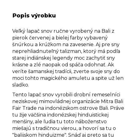
Popis výrobku
Veľký lapač snov ručne vyrobený na Bali z
pierok červenej a bielej farby vybavený
šnúrkou a krúžkom na zavesenie. Aj pre sny
neprehliadnuteľný talizman, ktorý má podľa
starej indiánskej legendy moc zachytiť sny
krásne a zlé naopak od spáča odohnať. Ak
veríte šamanskej tradícii, zverte svoje sny do
moci tohto magického amuletu a spite už len
sladko.
Tento lapač snov vyrobili drobní remeselníci
neziskovej mimovládnej organizácie Mitra Bali
Fair Trade na indonézskom ostrove Bali. Práve
tu žije väčšina indonézskej hinduistickej
menšiny, ale ľudia tu toto náboženstvo
miešajú s tradičnou vierou, a hovorí sa tu o
"balijskom hinduizme". Snáď aj preto sa tu