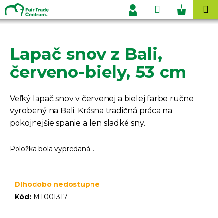
K
Prejsť
Hľadať
Nákupn
M
na
o
Prihlásenie
obsah
Späť
Späť
košík
š
í
Lapač snov z Bali,
Č
k
o
červeno-biely, 53 cm
p
o
Veľký lapač snov v červenej a bielej farbe ručne
t
vyrobený na Bali. Krásna tradičná práca na
r
pokojnejšie spanie a len sladké sny.
e
b
Položka bola vypredaná…
u
j
e
Dlhodobo nedostupné
t
Kód:
MT001317
e