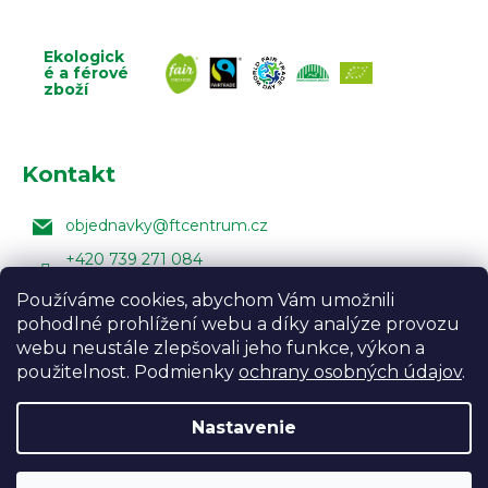
Ekologick
é a férové
zboží
Kontakt
objednavky
@
ftcentrum.cz
+420 739 271 084
Facebook Fair Trade Centra
Používáme cookies, abychom Vám umožnili
pohodlné prohlížení webu a díky analýze provozu
FairTradeCentrumcz
webu neustále zlepšovali jeho funkce, výkon a
použitelnost. Podmienky
ochrany osobných údajov
.
Nastavenie
Vytvoril Shoptet
Design:
Vojtěch Lunga
,
Úprava
šablony:
Marketingwebu