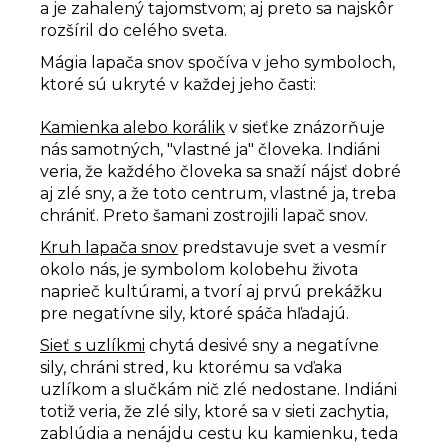
a je zahalený tajomstvom; aj preto sa najskôr
rozšíril do celého sveta.
Mágia lapača snov spočíva v jeho symboloch,
ktoré sú ukryté v každej jeho časti:
Kamienka alebo korálik
v sieťke znázorňuje
nás samotných, "vlastné ja" človeka. Indiáni
veria, že každého človeka sa snaží nájsť dobré
aj zlé sny, a že toto centrum, vlastné ja, treba
chrániť. Preto šamani zostrojili lapač snov.
Kruh lapača snov
predstavuje svet a vesmír
okolo nás, je symbolom kolobehu života
naprieč kultúrami, a tvorí aj prvú prekážku
pre negatívne sily, ktoré spáča hľadajú.
Sieť s uzlíkmi
chytá desivé sny a negatívne
sily, chráni stred, ku ktorému sa vďaka
uzlíkom a slučkám nič zlé nedostane. Indiáni
totiž veria, že zlé sily, ktoré sa v sieti zachytia,
zablúdia a nenájdu cestu ku kamienku, teda