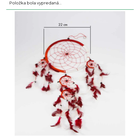
a
Položka bola vypredaná…
m
e