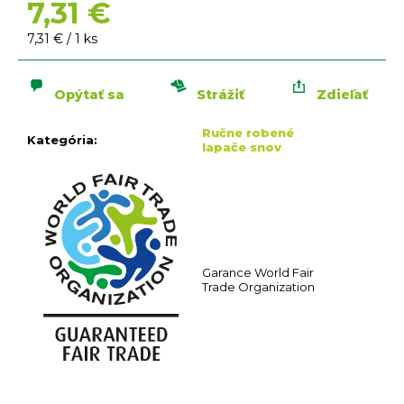
n
7,31 €
á
Jednotková
7,31 € / 1 ks
j
cena:
s
ť
Opýtať sa
Strážiť
Zdieľať
?
Ručne robené
Kategória
:
lapače snov
HĽADAŤ
O
Garance World Fair
Trade Organization
d
p
o
r
ú
č