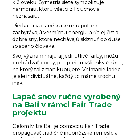
k človeku. Symetria siete symbolizuje
harmóniu, ktorú všetci zlí duchovia
neznášajú.
Pierka
priviazané ku kruhu potom
zachytávajú vesmírnu energiu a ďalej čistia
dobré sny, ktoré nechávajú skĺznuť do duše
spiaceho človeka.
Svoj význam majú aj jednotlivé farby, môžu
prebúdzať pocity, podporiť myšlienky či účel,
na ktorý talizman kupujete. Vnímanie farieb
je ale individuálne, každý to máme trochu
inak.
Lapač snov ručne vyrobený
na Bali v rámci Fair Trade
projektu
Cieľom Mitra Bali je pomocou Fair Trade
propagovať tradičné indonézske remeslo a