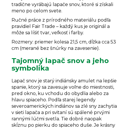
tradične vyrábajú lapače snov, ktoré si získali
meno po celom svete.
Ručné práce z prírodného materiálu podľa
pravidiel Fair Trade – každý kus je originál a
môže sa líšiť tvar, veľkosť i farby.
Rozmery: priemer kolesa 21,5 cm, dĺžka cca 53
cm (merané bez šnúrky na zavesenie).
Tajomný lapač snov a jeho
symbolika
Lapač snov je starý indiánsky amulet na lepšie
spanie, ktorý sa zavesuje voľne do miestnosti,
pred okno, ku vchodu do obydlia alebo za
hlavu spiaceho. Podľa starej legendy
severoamerických indiánov sa zlé sny zachytia
v sieti lapača a pri svitaní sú spálené prvými
rannými lúčmi svetla. Tie dobré naopak
skĺznu po pierku do spiaceho duše. Je krásny