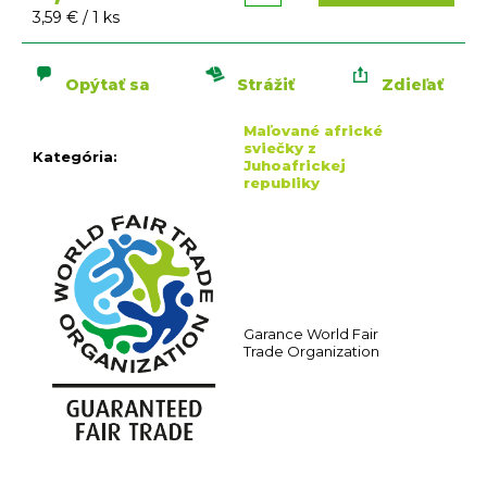
n
Jednotková
3,59 € / 1 ks
á
cena:
j
s
Opýtať sa
Strážiť
Zdieľať
ť
Maľované africké
?
sviečky z
Kategória
:
Juhoafrickej
republiky
HĽADAŤ
O
Garance World Fair
Trade Organization
d
p
o
r
ú
č