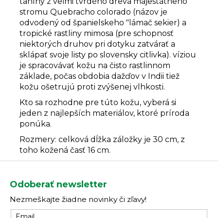
taníny z veľmi tvrdého dreva majestátneho
stromu Quebracho colorado (názov je
odvodený od španielskeho "lámač sekier) a
tropické rastliny mimosa (pre schopnosť
niektorých druhov pri dotyku zatvárať a
sklápať svoje listy po slovensky citlivka). víziou
je spracovávať kožu na čisto rastlinnom
základe, počas obdobia dažďov v Indii tiež
kožu ošetrujú proti zvýšenej vlhkosti.
Kto sa rozhodne pre túto kožu, vyberá si
jeden z najlepších materiálov, ktoré príroda
ponúka.
Rozmery: celková dĺžka záložky je 30 cm, z
toho kožená časť 16 cm.
Z
á
Odoberať newsletter
p
Nezmeškajte žiadne novinky či zľavy!
ä
t
Email