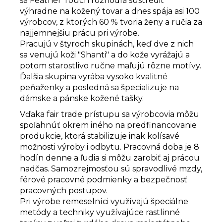
sa Feather Touch rozhodla sústrediť
výhradne na kožený tovar a dnes spája asi 100
výrobcov, z ktorých 60 % tvoria ženy a ručia za
najjemnejšiu prácu pri výrobe.
Pracujú v štyroch skupinách, keď dve z nich
sa venujú koži "Shanti" a do kože vyrážajú a
potom starostlivo ručne maľujú rôzne motívy.
Ďalšia skupina vyrába vysoko kvalitné
peňaženky a posledná sa špecializuje na
dámske a pánske kožené tašky.
Vďaka fair trade prístupu sa výrobcovia môžu
spoľahnúť okrem iného na predfinancovanie
produkcie, ktorá stabilizuje inak kolísavé
možnosti výroby i odbytu. Pracovná doba je 8
hodín denne a ľudia si môžu zarobiť aj prácou
nadčas. Samozrejmosťou sú spravodlivé mzdy,
férové pracovné podmienky a bezpečnosť
pracovných postupov.
Pri výrobe remeselníci využívajú špeciálne
metódy a techniky využívajúce rastlinné