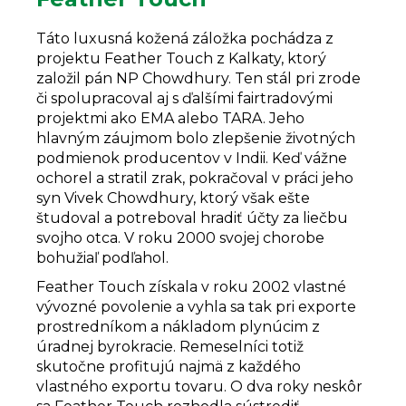
Táto luxusná kožená záložka pochádza z
projektu Feather Touch z Kalkaty, ktorý
založil pán NP Chowdhury. Ten stál pri zrode
či spolupracoval aj s ďalšími fairtradovými
projektmi ako EMA alebo TARA. Jeho
hlavným záujmom bolo zlepšenie životných
podmienok producentov v Indii. Keď vážne
ochorel a stratil zrak, pokračoval v práci jeho
syn Vivek Chowdhury, ktorý však ešte
študoval a potreboval hradiť účty za liečbu
svojho otca. V roku 2000 svojej chorobe
bohužiaľ podľahol.
Feather Touch získala v roku 2002 vlastné
vývozné povolenie a vyhla sa tak pri exporte
prostredníkom a nákladom plynúcim z
úradnej byrokracie. Remeselníci totiž
skutočne profitujú najmä z každého
vlastného exportu tovaru. O dva roky neskôr