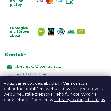
on-line
platby
Ekologick
é a férové
zboží
Kontakt
objednavky
@
ftcentrum.cz
+420 739 271 084
Facebook Fair Trade Centra
Používáme cookies, abychom Vám umožnili
pohodlné prohlížení webu a díky analýze provozu
FairTradeCentrumcz
webu neustále zlepšovali jeho funkce, výkon a
použitelnost. Podmienky
ochrany osobných údajov
.