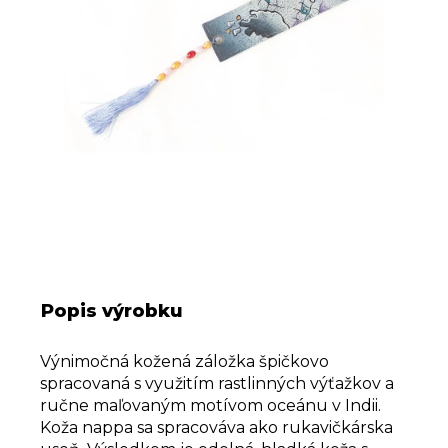
a
m
e
Popis výrobku
Výnimočná kožená záložka špičkovo
spracovaná s využitím rastlinných výťažkov a
ručne maľovaným motívom oceánu v Indii.
Koža nappa sa spracováva ako rukavičkárska