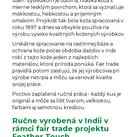
useň. Výsledkom je odolná, hladká koža s
mierne lesklým povrchom, ktorá sa vyznačuje
mäkkosťou, hebkosťou a príjemným
omakom. Prvýkrát tak bola koža spracovaná v
roku 1897 a dnes sa obvykle používa na
výrobu vysoko kvalitných kožených výrobkov.
Unikátne spracovanie na rastlinnej báze a
ochrana kože počas obdobia dažďov v Indii
robí z tejto kože jeden z najlepších
materiálov, ktoré príroda ponúka. Fair trade
pravidlá potom zaisťujú, že jej výrobcovia pri
výrobe netrpia a môžu sa venovať kvalite
svojej práce.
Poctivo zaplatená ručná práca - každý kus je
originál a môže sa líšiť tvarom, veľkosťou,
farbami aj samotnou kresbou.
Ručne vyrobená v Indii v
rámci fair trade projektu
Feather Touch