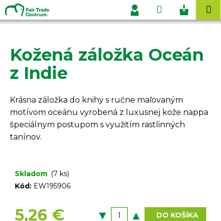
K
Prejsť
Hľadať
Nákupn
M
na
o
Prihlásenie
obsah
Späť
Späť
košík
š
í
Kožená záložka Oceán
Č
k
o
z Indie
p
o
Krásna záložka do knihy s ručne maľovaným
t
motívom oceánu vyrobená z luxusnej kože nappa
r
špeciálnym postupom s využitím rastlinných
e
tanínov.
b
u
j
Skladom
(7 ks)
e
Kód:
EW195906
t
e
5,26 €
DO KOŠÍKA