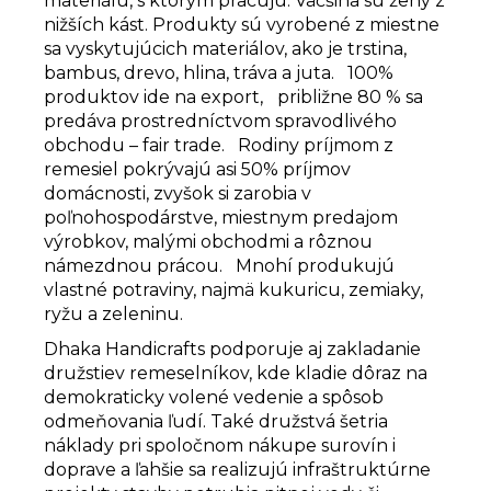
materiálu, s ktorým pracujú.
Väčšina sú ženy z
nižších kást.
Produkty sú vyrobené z miestne
sa vyskytujúcich materiálov, ako je trstina,
bambus, drevo, hlina, tráva a juta.
100%
produktov ide na export,
približne 80 % sa
predáva prostredníctvom spravodlivého
obchodu – fair trade.
Rodiny príjmom z
remesiel pokrývajú asi 50% príjmov
domácnosti, zvyšok si zarobia v
poľnohospodárstve, miestnym predajom
výrobkov, malými obchodmi a rôznou
námezdnou prácou.
Mnohí produkujú
vlastné potraviny, najmä kukuricu, zemiaky,
ryžu a zeleninu.
Dhaka Handicrafts podporuje aj zakladanie
družstiev remeselníkov, kde kladie dôraz na
demokraticky volené vedenie a spôsob
odmeňovania ľudí. Také družstvá šetria
náklady pri spoločnom nákupe surovín i
doprave a ľahšie sa realizujú infraštruktúrne