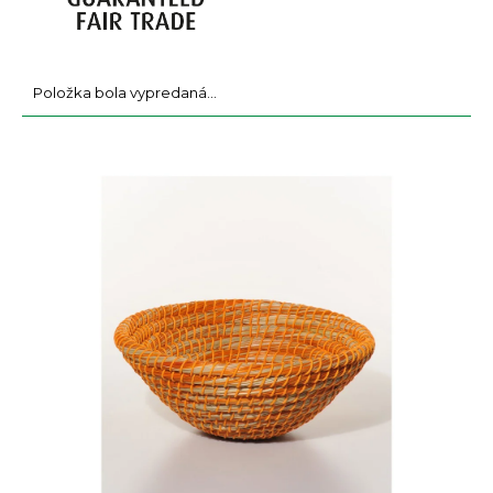
a
m
e
Položka bola vypredaná…