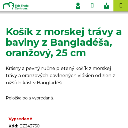
K
Prejsť
Hľadať
Nákupn
M
na
o
Prihlásenie
obsah
Späť
Späť
košík
š
í
Košík z morskej trávy a
Č
k
o
bavlny z Bangladéša,
p
oranžový, 25 cm
o
t
r
Krásny a pevný ručne pletený košík z morskej
e
trávy a oranžových bavlnených vlákien od žien z
b
nižších kást v Bangladéši.
u
j
Položka bola vypredaná…
e
t
Vypredané
e
Kód:
EZ343750