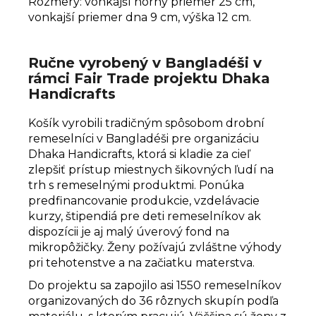
Rozmery: vonkajší horný priemer 25 cm,
vonkajší priemer dna 9 cm, výška 12 cm.
Ručne vyrobený v Bangladéši v
rámci Fair Trade projektu Dhaka
Handicrafts
Košík vyrobili tradičným spôsobom drobní
remeselníci v Bangladéši pre organizáciu
Dhaka Handicrafts, ktorá si kladie za cieľ
zlepšiť prístup miestnych šikovných ľudí na
trh s remeselnými produktmi. Ponúka
predfinancovanie produkcie, vzdelávacie
kurzy, štipendiá pre deti remeselníkov ak
dispozícii je aj malý úverový fond na
mikropôžičky. Ženy požívajú zvláštne výhody
pri tehotenstve a na začiatku materstva.
Do projektu sa zapojilo asi 1550 remeselníkov
organizovaných do 36 rôznych skupín podľa