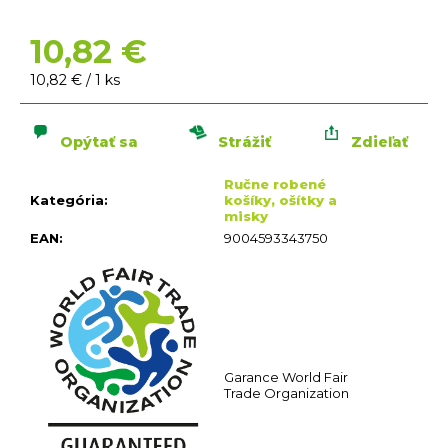
n
á
10,82 €
j
s
Jednotková
10,82 € / 1 ks
ť
cena:
?
Opýtať sa
Strážiť
Zdieľať
Ručne robené
Kategória
:
košíky, ošítky a
misky
EAN
:
9004593343750
HĽADAŤ
O
d
p
o
Garance World Fair
r
Trade Organization
ú
č