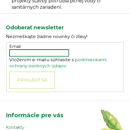
projekty stavby potrubia pitnej vody či
sanitárnych zariadení.
Z
á
Odoberať newsletter
p
Nezmeškajte žiadne novinky či zľavy!
ä
t
Email
i
Vložením e-mailu súhlasíte s
podmienkami
e
ochrany osobných údajov
PRIHLÁSIŤ SA
Informácie pre vás
Kontakty