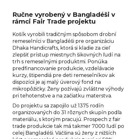
Ručne vyrobený v Bangladéši v
rámci Fair Trade projektu
Košík vyrobili tradičným spôsobom drobní
remeselníci v Bangladéši pre organizáciu
Dhaka Handicrafts, ktorá si kladie za cieľ
zlepšiť prístup miestnych šikovných ľudí na
trh s remeselnými produktmi. Ponúka
predfinancovanie produkcie, vzdelávacie
kurzy, štipendiá pre deti remeselníkov ak
dispozícii je aj malý úverový fond na
mikropôžičky. Ženy požívajú zvláštne výhody
pri tehotenstve a na začiatku materstva.
Do projektu sa zapojilo už 1375 rodín
organizovaných do 31 rôznych skupín podľa
materiálu, s ktorým pracujú. Prospech z fair
trade produkcie tak má takmer 7000 ľudí po
celej Bangladéši. Väčšina sú ženy z nižších