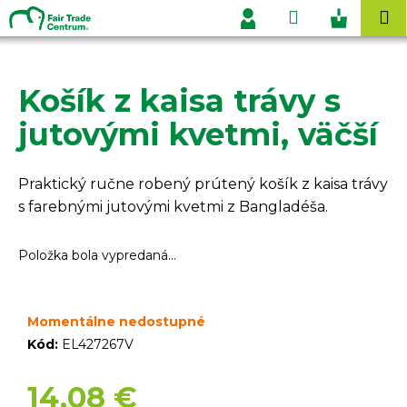
K
Prejsť
Hľadať
Nákupn
M
na
o
Prihlásenie
obsah
Späť
Späť
košík
š
í
Košík z kaisa trávy s
Č
k
o
jutovými kvetmi, väčší
p
o
Praktický ručne robený prútený košík z kaisa trávy
t
s farebnými jutovými kvetmi z Bangladéša.
r
e
Položka bola vypredaná…
b
u
j
Momentálne nedostupné
e
Kód:
EL427267V
t
e
14,08 €