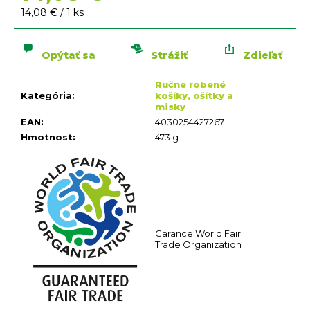
n
Jednotková
14,08 € / 1 ks
á
cena:
j
s
Opýtať sa
Strážiť
Zdieľať
ť
Ručne robené
?
Kategória
:
košíky, ošítky a
misky
EAN
:
4030254427267
Hmotnost
:
473 g
HĽADAŤ
O
d
Garance World Fair
p
Trade Organization
o
r
ú
č