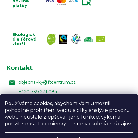
on-line
platby
Ekologick
é a férové
zboží
Kontakt
objednavky
@
ftcentrum.cz
+420 739 271 084
Facebook Fair Trade Centra
Používáme cookies, abychom Vám umožnili
pohodlné prohlížení webu a díky analýze provozu
FairTradeCentrumcz
webu neustále zlepšovali jeho funkce, výkon a
použitelnost. Podmienky
ochrany osobných údajov
.