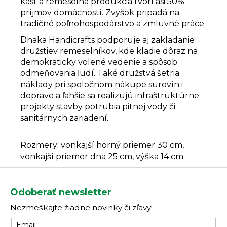
kást a remeselná produkcia tvorí asi 50%
príjmov domácností. Zvyšok pripadá na
tradičné poľnohospodárstvo a zmluvné práce.
Dhaka Handicrafts podporuje aj zakladanie
družstiev remeselníkov, kde kladie dôraz na
demokraticky volené vedenie a spôsob
odmeňovania ľudí. Také družstvá šetria
náklady pri spoločnom nákupe surovín i
doprave a ľahšie sa realizujú infraštruktúrne
projekty stavby potrubia pitnej vody či
sanitárnych zariadení.
Rozmery: vonkajší horný priemer 30 cm,
vonkajší priemer dna 25 cm, výška 14 cm.
Z
á
Odoberať newsletter
p
Nezmeškajte žiadne novinky či zľavy!
ä
t
Email