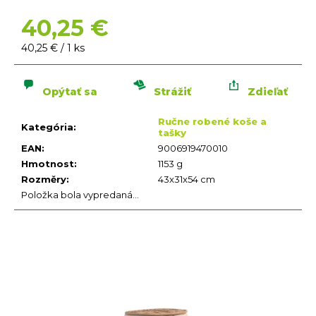
n
á
40,25 €
j
Jednotková
40,25 € / 1 ks
s
cena:
ť
?
Opýtať sa
Strážiť
Zdieľať
Ručne robené koše a
Kategória
:
tašky
EAN
:
9006919470010
Hmotnost
:
1153 g
Rozměry
:
43x31x54 cm
Položka bola vypredaná…
HĽADAŤ
O
d
p
o
r
ú
č