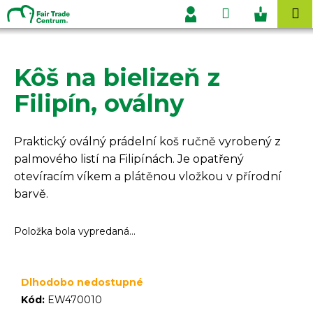
K
Prejsť
Hľadať
Nákupn
M
na
o
Prihlásenie
obsah
Späť
Späť
košík
š
í
Kôš na bielizeň z
Č
k
o
Filipín, oválny
p
o
Praktický oválný prádelní koš ručně vyrobený z
t
palmového listí na Filipínách. Je opatřený
r
otevíracím víkem a plátěnou vložkou v přírodní
e
barvě.
b
u
Položka bola vypredaná…
j
e
t
Dlhodobo nedostupné
e
Kód:
EW470010