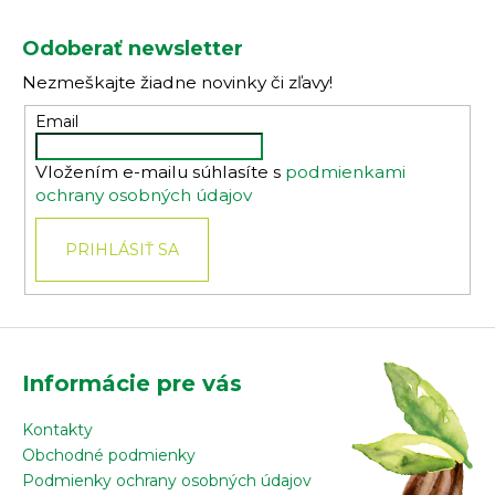
Z
á
Odoberať newsletter
p
Nezmeškajte žiadne novinky či zľavy!
ä
t
Email
i
Vložením e-mailu súhlasíte s
podmienkami
e
ochrany osobných údajov
PRIHLÁSIŤ SA
Informácie pre vás
Kontakty
Obchodné podmienky
Podmienky ochrany osobných údajov