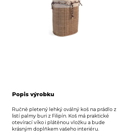
a
m
e
Popis výrobku
Ručně pletený lehký oválný koš na prádlo z
listí palmy buri z Filipín. Koš má praktické
otevírací víko i plátěnou vložku a bude
krásným doplňkem vašeho interiéru.