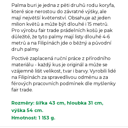
Palma buri je jedna z pěti druhů rodu koryfa,
které sice nerostou do závratné výšky, ale
mají největší květenství. Obsahuje až jeden
milion květů a může být dlouhé i 15 metrů.
Pro výrobu fair trade prádelních košů je pak
důležité, že tyto palmy mají listy dlouhé 4-6
metrů a na Filipínách jde o běžný a původní
druh palmy.
Poctivě zaplacená ruční práce z přírodního
materiálu - každý kus je originál a může se
vzájemně lišit velikost, tvar i barvy. Vyrobili lidé
na Filipínách za spravedlivou odměnu a za
férových pracovních podmínek dle myšlenky
fair trade.
Rozměry: šířka 43 cm, hloubka 31 cm,
výška 54 cm.
Hmotnost: 1 153 g.