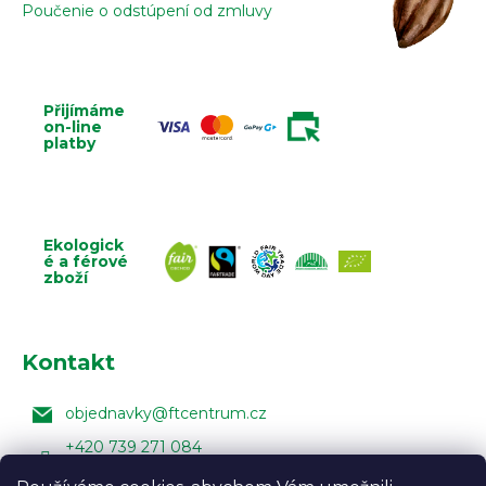
Poučenie o odstúpení od zmluvy
Přijímáme
on-line
platby
Ekologick
é a férové
zboží
Kontakt
objednavky
@
ftcentrum.cz
+420 739 271 084
Facebook Fair Trade Centra