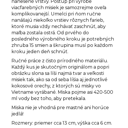
nanesené vrstvy. Postup pri výrobe
viacfarebných misiek je samozrejme oveľa
komplikovanejší. Umelci pri ňom ručne
nanášajú niekoľko vrstiev rôznych farieb,
ktoré musia vždy nechávať zaschnúť, aby
maľba zostala ostrá. Od prvého do
posledného výrobného kroku je potrebných
zhruba 15 smien a škrupina musí po každom
kroku jeden deň schnúť.
Ručné práce z čisto prírodného materiálu.
Každý kus je skutočným originálom a popri
obrázku slona sa líši najmä tvar a veľkosti
misiek tak, ako sa od seba líšia aj jednotlivé
kokosové orechy, z ktorých sú misky vo
Vietname vyrábané. Miska pojme asi 420-500
ml vody bez toho, aby pretekala.
Miska nie je vhodná pre mastné ani horúce
jedlá!
Rozmery: priemer cca 13 cm, výška cca 6 cm.