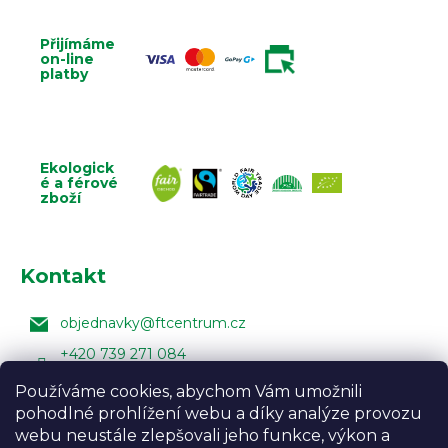
Přijímáme
on-line
platby
Ekologick
é a férové
zboží
Kontakt
objednavky
@
ftcentrum.cz
+420 739 271 084
Facebook Fair Trade Centra
Používáme cookies, abychom Vám umožnili
pohodlné prohlížení webu a díky analýze provozu
FairTradeCentrumcz
webu neustále zlepšovali jeho funkce, výkon a