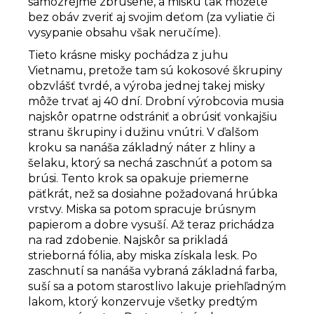
samozrejme zbrúsené, a misku tak môžete
bez obáv zveriť aj svojim deťom (za vyliatie či
vysypanie obsahu však neručíme).
Tieto krásne misky pochádza z juhu
Vietnamu, pretože tam sú kokosové škrupiny
obzvlášť tvrdé, a výroba jednej takej misky
môže trvať aj 40 dní. Drobní výrobcovia musia
najskôr opatrne odstrániť a obrúsiť vonkajšiu
stranu škrupiny i dužinu vnútri. V ďalšom
kroku sa nanáša základný náter z hliny a
šelaku, ktorý sa nechá zaschnúť a potom sa
brúsi. Tento krok sa opakuje priemerne
päťkrát, než sa dosiahne požadovaná hrúbka
vrstvy. Miska sa potom spracuje brúsnym
papierom a dobre vysuší. Až teraz prichádza
na rad zdobenie. Najskôr sa prikladá
strieborná fólia, aby miska získala lesk. Po
zaschnutí sa nanáša vybraná základná farba,
suší sa a potom starostlivo lakuje priehľadným
lakom, ktorý konzervuje všetky predtým