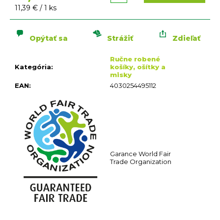
n
Jednotková
11,39 € / 1 ks
á
cena:
j
s
Opýtať sa
Strážiť
Zdieľať
ť
Ručne robené
?
Kategória
:
košíky, ošítky a
misky
EAN
:
4030254495112
HĽADAŤ
O
Garance World Fair
d
Trade Organization
p
o
r
ú
č