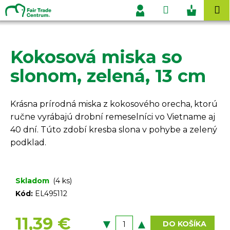
K
Prejsť
Hľadať
Nákupn
M
na
o
Prihlásenie
obsah
Späť
Späť
košík
š
í
Kokosová miska so
Č
k
o
slonom, zelená, 13 cm
p
o
Krásna prírodná miska z kokosového orecha, ktorú
t
ručne vyrábajú drobní remeselníci vo Vietname aj
r
40 dní. Túto zdobí kresba slona v pohybe a zelený
e
podklad.
b
u
j
Skladom
(4 ks)
e
Kód:
EL495112
t
e
11,39 €
DO KOŠÍKA