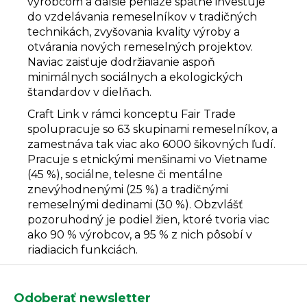
výrobcom a ďalšie peniaze spätne investuje
do vzdelávania remeselníkov v tradičných
technikách, zvyšovania kvality výroby a
otvárania nových remeselných projektov.
Naviac zaisťuje dodržiavanie aspoň
minimálnych sociálnych a ekologických
štandardov v dielňach.
Craft Link v rámci konceptu Fair Trade
spolupracuje so 63 skupinami remeselníkov, a
zamestnáva tak viac ako 6000 šikovných ľudí.
Pracuje s etnickými menšinami vo Vietname
(45 %), sociálne, telesne či mentálne
znevýhodnenými (25 %) a tradičnými
remeselnými dedinami (30 %). Obzvlášť
pozoruhodný je podiel žien, ktoré tvoria viac
ako 90 % výrobcov, a 95 % z nich pôsobí v
riadiacich funkciách.
Z
á
Odoberať newsletter