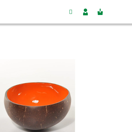
Hľadať
Nákupný
Prihlásenie
košík