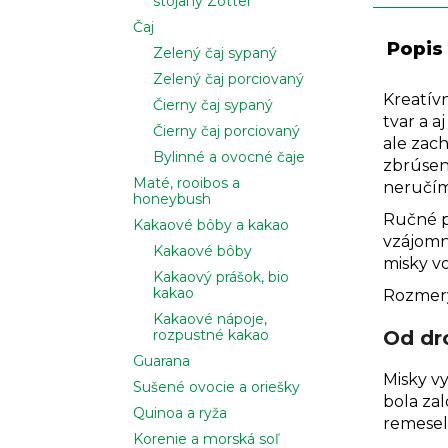
stojany Zotter
Čaj
Popis
Zelený čaj sypaný
Zelený čaj porciovaný
Kreatív
Čierny čaj sypaný
tvar a a
Čierny čaj porciovaný
ale zach
Bylinné a ovocné čaje
zbrúsené
Maté, rooibos a
neručím
honeybush
Ručné p
Kakaové bôby a kakao
vzájomne
Kakaové bôby
misky v
Kakaový prášok, bio
kakao
Rozmery:
Kakaové nápoje,
Od dr
rozpustné kakao
Guarana
Misky vy
Sušené ovocie a oriešky
bola zal
Quinoa a ryža
remesel
Korenie a morská soľ