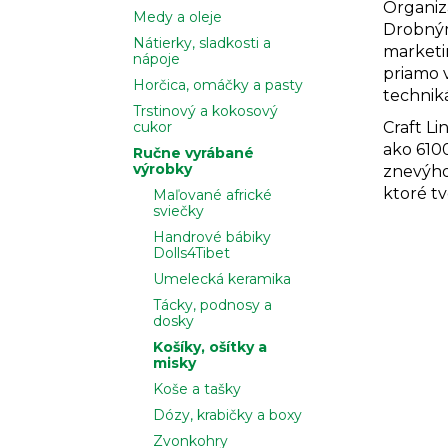
Organiz
Medy a oleje
Drobným
Nátierky, sladkosti a
marketi
nápoje
priamo 
Horčica, omáčky a pasty
technik
Trstinový a kokosový
Craft L
cukor
ako 6100
Ručne vyrábané
výrobky
znevýho
ktoré tv
Maľované africké
sviečky
Handrové bábiky
Dolls4Tibet
Umelecká keramika
Tácky, podnosy a
dosky
Košíky, ošítky a
misky
Koše a tašky
Dózy, krabičky a boxy
Zvonkohry