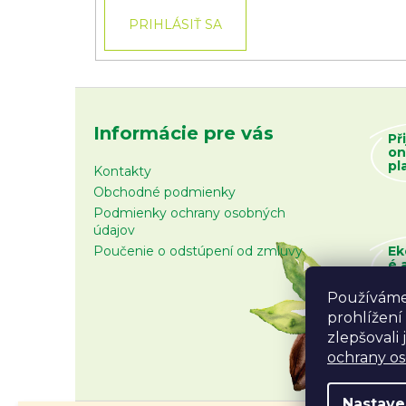
PRIHLÁSIŤ SA
Informácie pre vás
Př
on
pl
Kontakty
Obchodné podmienky
Podmienky ochrany osobných
údajov
Poučenie o odstúpení od zmluvy
Ek
é 
zb
Používáme
prohlížení
zlepšovali
ochrany o
Nastave