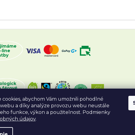
ijímáme
-line
atby
ologick
a férové
oží
 cookies, abychom Vám umožnili pohodlné
 webu a díky analýze provozu webu neustále
 jeho funkce, výkon a použitelnost. Podmienky
sobných údajov
.
nie