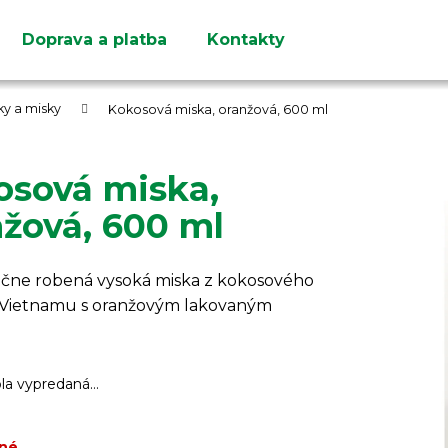
Doprava a platba
Kontakty
Čo potrebujete nájsť?
tky a misky
Kokosová miska, oranžová, 600 ml
osová miska,
žová, 600 ml
HĽADAŤ
Odporúčame
učne robená vysoká miska z kokosového
 Vietnamu s oranžovým lakovaným
ola vypredaná…
né