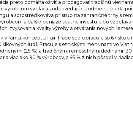
ácia preto pomáha oživiť a propagovať tradičnú vietnam
 výrobcom vypláca zodpovedajúcu odmenu podľa princíp
ngu a sprostredkováva prístup na zahraničné trhy s rem
výrobcom a ďalšie peniaze spätne investuje do vzdeláva
ách, zvyšovania kvality výroby a otvárania nových remese
ink v rámci konceptu Fair Trade spolupracuje so 67 skupi
 šikovných ľudí. Pracuje s etnickými menšinami vo Vietn
dnenými (25 %) a tradičnými remeselnými dedinami (30 %
oria viac ako 90 % výrobcov, a 95 % z nich pôsobí v riadia