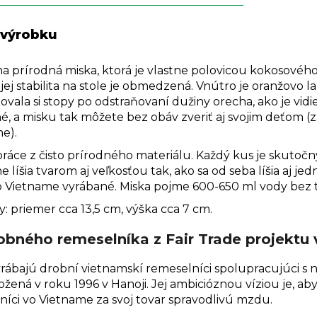
 výrobku
na prírodná miska, ktorá je vlastne polovicou kokosovéh
j jej stabilita na stole je obmedzená. Vnútro je oranžovo 
ovala si stopy po odstraňovaní dužiny orecha, ako je vidi
, a misku tak môžete bez obáv zveriť aj svojim deťom (za
e).
ráce z čisto prírodného materiálu. Každý kus je skutoč
 líšia tvarom aj veľkosťou tak, ako sa od seba líšia aj je
o Vietname vyrábané. Miska pojme 600-650 ml vody bez t
 priemer cca 13,5 cm, výška cca 7 cm.
obného remeselníka z Fair Trade projektu
rábajú drobní vietnamskí remeselníci spolupracujúci s n
ožená v roku 1996 v Hanoji. Jej ambicióznou víziou je, ab
níci vo Vietname za svoj tovar spravodlivú mzdu.