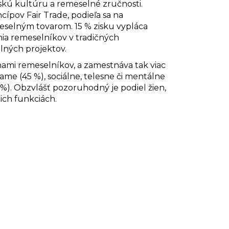
skú kultúru a remeselné zručnosti.
ov Fair Trade, podieľa sa na
eselným tovarom. 15 % zisku vypláca
nia remeselníkov v tradičných
lných projektov.
nami remeselníkov, a zamestnáva tak viac
ame (45 %), sociálne, telesne či mentálne
). Obzvlášť pozoruhodný je podiel žien,
cich funkciách.