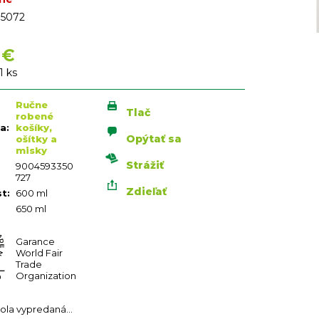
5072
 €
vá
1 ks
Ručne
Tlač
robené
ia
:
košíky,
Opýtať sa
ošítky a
misky
Strážiť
9004593350
727
Zdieľať
st
:
600 ml
650 ml
Garance
World Fair
Trade
Organization
bola vypredaná…