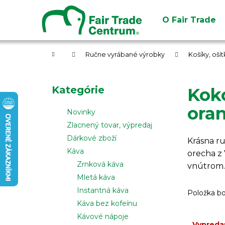
K
Prejsť
na
o
O Fair Trade
obsah
Späť
Späť
š
do
do
í
obchodu
obchodu
Domov
k
Ručne vyrábané výrobky
Košíky, oší
B
o
Preskočiť
Kategórie
Kok
č
kategórie
n
oran
Novinky
ý
Zlacnený tovar, výpredaj
p
Dárkové zboží
Krásna r
a
Káva
orecha z
n
Zrnková káva
vnútrom.
e
Mletá káva
l
Instantná káva
Položka b
Káva bez kofeínu
Kávové nápoje
Vypreda