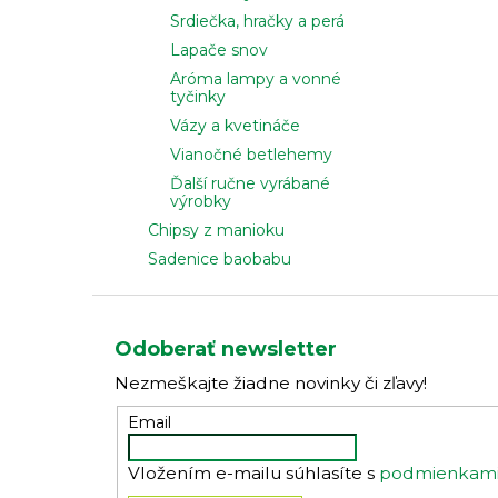
Srdiečka, hračky a perá
Lapače snov
Aróma lampy a vonné
tyčinky
Vázy a kvetináče
Vianočné betlehemy
Ďalší ručne vyrábané
výrobky
Chipsy z manioku
Sadenice baobabu
Z
á
Odoberať newsletter
p
Nezmeškajte žiadne novinky či zľavy!
ä
t
Email
i
Vložením e-mailu súhlasíte s
podmienkami 
e