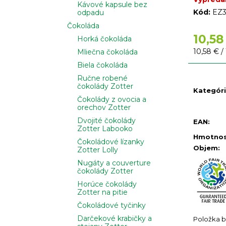
Kávové kapsule bez
Kód:
EZ3
odpadu
Čokoláda
10,58
Horká čokoláda
Jednotko
10,58 € / 
Mliečna čokoláda
cena:
Biela čokoláda
Ručne robené
čokolády Zotter
Kategór
Čokolády z ovocia a
orechov Zotter
Dvojité čokolády
EAN
:
Zotter Labooko
Hmotno
Čokoládové lízanky
Objem
:
Zotter Lolly
Nugáty a couverture
čokolády Zotter
Horúce čokolády
Zotter na pitie
Čokoládové tyčinky
Darčekové krabičky a
Položka 