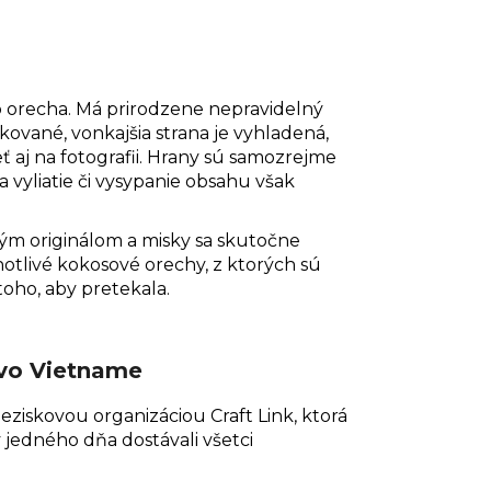
o orecha. Má prirodzene nepravidelný
lakované, vonkajšia strana je vyhladená,
eť aj na fotografii. Hrany sú samozrejme
 vyliatie či vysypanie obsahu však
ným originálom a misky sa skutočne
dnotlivé kokosové orechy, z ktorých sú
oho, aby pretekala.
 vo Vietname
eziskovou organizáciou Craft Link, ktorá
y jedného dňa dostávali všetci