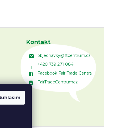
Kontakt
objednavky
@
ftcentrum.cz
+420 739 271 084
Facebook Fair Trade Centra
FairTradeCentrumcz
Súhlasím