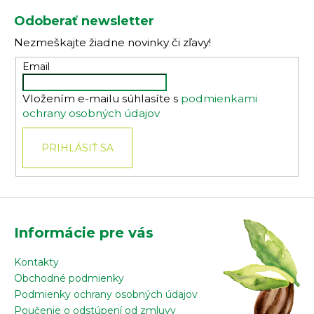
á
Odoberať newsletter
p
Nezmeškajte žiadne novinky či zľavy!
ä
t
Email
i
Vložením e-mailu súhlasíte s
podmienkami
e
ochrany osobných údajov
PRIHLÁSIŤ SA
Informácie pre vás
Kontakty
Obchodné podmienky
Podmienky ochrany osobných údajov
Poučenie o odstúpení od zmluvy