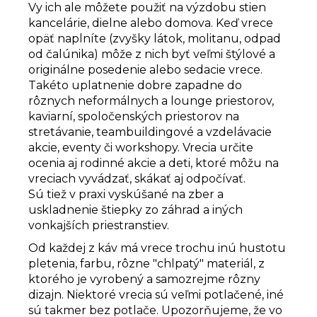
Vy ich ale môžete použiť na výzdobu stien
kancelárie, dielne alebo domova. Keď vrece
opäť naplníte (zvyšky látok, molitanu, odpad
od čalúnika) môže z nich byť veľmi štýlové a
originálne posedenie alebo sedacie vrece.
Takéto uplatnenie dobre zapadne do
rôznych neformálnych a lounge priestorov,
kaviarní, spoločenských priestorov na
stretávanie, teambuildingové a vzdelávacie
akcie, eventy či workshopy. Vrecia určite
ocenia aj rodinné akcie a deti, ktoré môžu na
vreciach vyvádzať, skákať aj odpočívať.
Sú tiež v praxi vyskúšané na zber a
uskladnenie štiepky zo záhrad a iných
vonkajších priestranstiev.
Od každej z káv má vrece trochu inú hustotu
pletenia, farbu, rôzne "chlpatý" materiál, z
ktorého je vyrobený a samozrejme rôzny
dizajn. Niektoré vrecia sú veľmi potlačené, iné
sú takmer bez potlače. Upozorňujeme, že vo