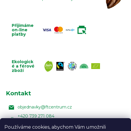
Přijímáme
on-line
platby
Ekologick
é a férové
zboží
Kontakt
objednavky
@
ftcentrum.cz
+420 739 271 084
Facebook Fair Trade Centra
Používáme cookies, abychom Vám umožnili