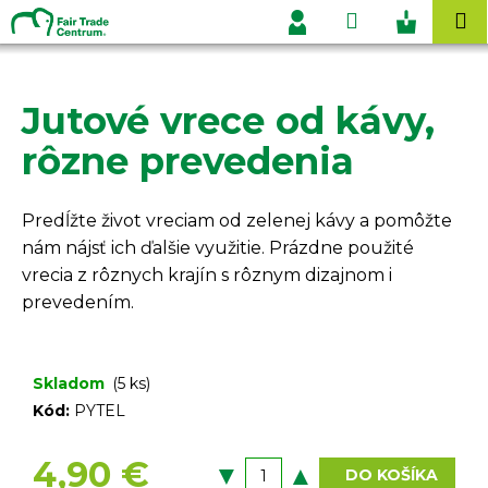
K
Prejsť
Hľadať
Nákupn
M
na
o
Prihlásenie
obsah
Späť
Späť
košík
š
í
Jutové vrece od kávy,
Č
k
o
rôzne prevedenia
p
o
Predĺžte život vreciam od zelenej kávy a pomôžte
t
nám nájsť ich ďalšie využitie. Prázdne použité
r
vrecia z rôznych krajín s rôznym dizajnom i
e
prevedením.
b
u
j
Skladom
(5 ks)
e
Kód:
PYTEL
t
e
4,90 €
DO KOŠÍKA