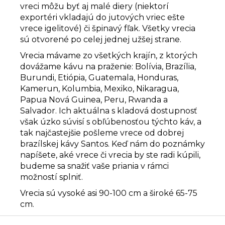
vreci môžu byť aj malé diery (niektorí
exportéri vkladajú do jutových vriec ešte
vrece igelitové) či špinavý fľak. Všetky vrecia
sú otvorené po celej jednej užšej strane.
Vrecia mávame zo všetkých krajín, z ktorých
dovážame kávu na praženie: Bolívia, Brazília,
Burundi, Etiópia, Guatemala, Honduras,
Kamerun, Kolumbia, Mexiko, Nikaragua,
Papua Nová Guinea, Peru, Rwanda a
Salvador. Ich aktuálna s
kladová dostupnosť
však úzko súvisí s obľúbenosťou týchto káv, a
tak najčastejšie pošleme vrece od dobrej
brazílskej kávy Santos. Keď nám do poznámky
napíšete, aké vrece či vrecia by ste radi kúpili,
budeme sa snažiť vaše priania v rámci
možností splniť.
Vrecia sú vysoké asi 90-100 cm a široké 65-75
cm.
Z