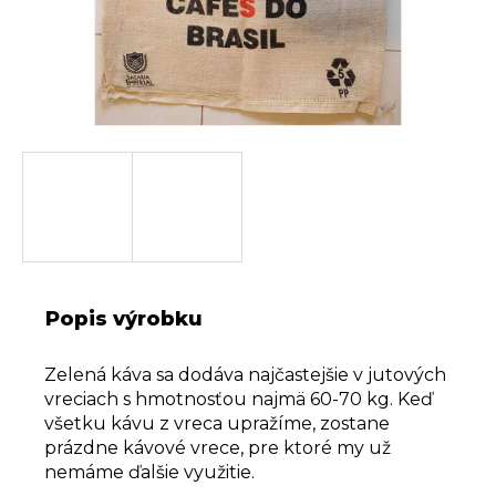
a
m
e
Popis výrobku
Zelená káva sa dodáva najčastejšie v jutových
vreciach s hmotnosťou najmä 60-70 kg. Keď
všetku kávu z vreca upražíme, zostane
prázdne kávové vrece, pre ktoré my už
nemáme ďalšie využitie.