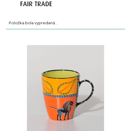
a
m
e
Položka bola vypredaná…