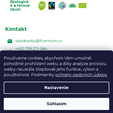
Ekologick
é a férové
zboží
Kontakt
objednavky
@
ftcentrum.cz
+420 739 271 084
Facebook Fair Trade Centra
Používáme cookies, abychom Vám umožnili
pohodlné prohlížení webu a díky analýze provozu
FairTradeCentrumcz
webu neustále zlepšovali jeho funkce, výkon a
použitelnost. Podmienky
ochrany osobných údajov
.
Nastavenie
Vytvoril Shoptet
Design:
Vojtěch Lunga
,
Úprava
šablony:
Marketingwebu
Odpočívame a objednávky expedujeme až od
Súhlasím
Copyright 2026
Fair Trade Centrum
. Všetky práva
10.8.2026.
vyhradené.