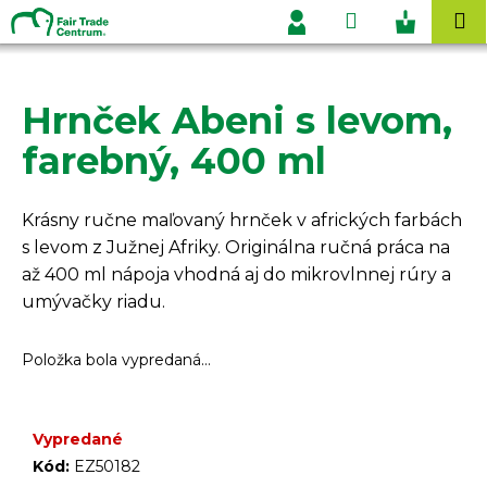
K
Prejsť
Hľadať
Nákupn
M
na
o
Prihlásenie
obsah
Späť
Späť
košík
š
í
Hrnček Abeni s levom,
Č
k
o
farebný, 400 ml
p
o
Krásny ručne maľovaný hrnček v afrických farbách
t
s levom z Južnej Afriky. Originálna ručná práca na
r
až 400 ml nápoja vhodná aj do mikrovlnnej rúry a
e
umývačky riadu.
b
u
Položka bola vypredaná…
j
e
t
Vypredané
e
Kód:
EZ50182