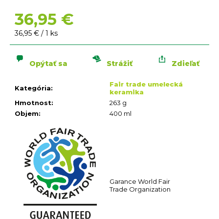
n
á
36,95 €
j
Jednotková
36,95 € / 1 ks
s
cena:
ť
?
Opýtať sa
Strážiť
Zdieľať
Fair trade umelecká
Kategória
:
keramika
Hmotnost
:
263 g
Objem
:
400 ml
HĽADAŤ
O
d
p
o
Garance World Fair
Trade Organization
r
ú
č