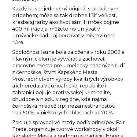
Každý kus je jedinečný originál s unikátnym
príbehom; môže sa tak drobne líšiť veľkosť,
kresba aj farby ako život sám. Hrnček pojme
400 ml nápoja, môžete ho umývať v
umývačke riadu aj používať v mikrovlnnej
rúre.
Spoločnosť Isuna bola založená v roku 2002 a
hlavným cieľom je vytvárať a zachovať
pracovné miesta pre umelecky nadaných ľudí
z černošskej štvrti Kapského Mesta.
Prostredníctvom výroby kvalitných výrobkov
a ich predaja v Juhoafrickej republike i
zahraničí bojuje proti vysokej kriminalite,
chudobe a hladu v regióne, kde
najmä
černošská mládež trpí nezamestnanosťou
nad 50 %, v niektorých oblastiach až 70 %.
Zaisťuje spravodlivé mzdy podľa princípov Fair
Trade, organizuje tvorivé workshopy v okolí
Kapského Mesta a podporuje nadáciu Hope v