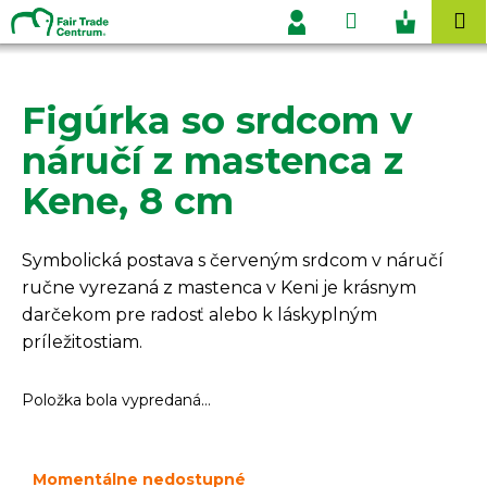
K
Prejsť
Hľadať
Nákupn
M
na
o
Prihlásenie
obsah
Späť
Späť
košík
š
í
Figúrka so srdcom v
Č
k
o
náručí z mastenca z
p
Kene, 8 cm
o
t
r
Symbolická postava s červeným srdcom v náručí
e
ručne vyrezaná z mastenca v Keni je krásnym
b
darčekom pre radosť alebo k láskyplným
u
príležitostiam.
j
e
Položka bola vypredaná…
t
e
Momentálne nedostupné