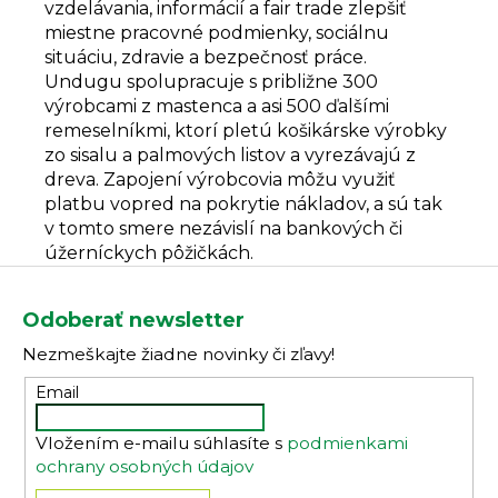
vzdelávania, informácií a fair trade zlepšiť
miestne pracovné podmienky, sociálnu
situáciu, zdravie a bezpečnosť práce.
Undugu spolupracuje s približne 300
výrobcami z mastenca a asi 500 ďalšími
remeselníkmi, ktorí pletú košikárske výrobky
zo sisalu a palmových listov a vyrezávajú z
dreva. Zapojení výrobcovia môžu využiť
platbu vopred na pokrytie nákladov, a sú tak
v tomto smere nezávislí na bankových či
úžerníckych pôžičkách.
Z
á
Odoberať newsletter
p
Nezmeškajte žiadne novinky či zľavy!
ä
t
Email
i
Vložením e-mailu súhlasíte s
podmienkami
e
ochrany osobných údajov