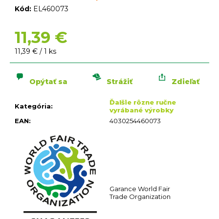
n
Kód:
EL460073
á
j
11,39 €
s
ť
Jednotková
11,39 € / 1 ks
?
cena:
Opýtať sa
Strážiť
Zdieľať
Ďalšie rôzne ručne
Kategória
:
vyrábané výrobky
EAN
:
4030254460073
HĽADAŤ
O
d
p
o
Garance World Fair
r
Trade Organization
ú
č