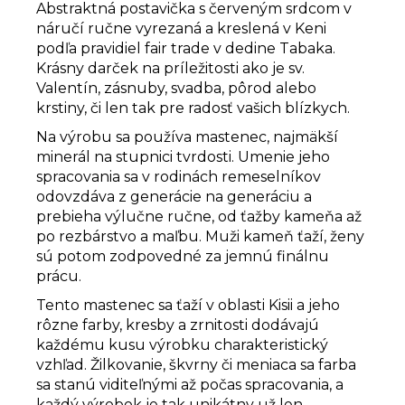
Abstraktná postavička s červeným srdcom v
náručí ručne vyrezaná a kreslená v Keni
podľa pravidiel fair trade v dedine Tabaka.
Krásny darček na príležitosti ako je sv.
Valentín, zásnuby, svadba, pôrod alebo
krstiny, či len tak pre radosť vašich blízkych.
Na výrobu sa používa mastenec, najmäkší
minerál na stupnici tvrdosti.
Umenie jeho
spracovania sa v rodinách remeselníkov
odovzdáva z generácie na generáciu a
prebieha
výlučne ručne, od ťažby kameňa až
po rezbárstvo a maľbu. Muži kameň ťaží, ženy
sú potom zodpovedné za jemnú finálnu
prácu.
Tento mastenec sa ťaží v oblasti Kisii a jeho
rôzne farby, kresby a zrnitosti dodávajú
každému kusu výrobku charakteristický
vzhľad. Žilkovanie, škvrny či meniaca sa farba
sa stanú viditeľnými až počas spracovania, a
každý výrobok je tak unikátny už len