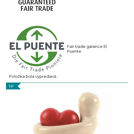
a
m
e
Fair trade garance El
Puente
Položka bola vypredaná…
TIP