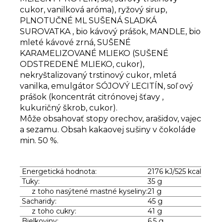
cukor, vanilková aróma), ryžový sirup,
PLNOTUČNÉ ML SUŠENÁ SLADKÁ
SUROVATKA , bio kávový prášok, MANDLE, bio
mleté kávové zrná, SUŠENÉ
KARAMELIZOVANÉ MLIEKO (SUŠENÉ
ODSTREDENÉ MLIEKO, cukor),
nekryštalizovaný trstinový cukor, mletá
vanilka, emulgátor SÓJOVÝ LECITÍN, soľ ový
prášok (koncentrát citrónovej šťavy ,
kukuričný škrob, cukor).
Môže obsahovať stopy orechov, arašidov, vajec
a sezamu. Obsah kakaovej sušiny v čokoláde
min. 50 %.
Energetická hodnota:
2176 kJ/525 kcal
Tuky:
35 g
z toho nasýtené mastné kyseliny:
21 g
Sacharidy:
45 g
z toho cukry:
41 g
Bielkoviny:
6,5 g