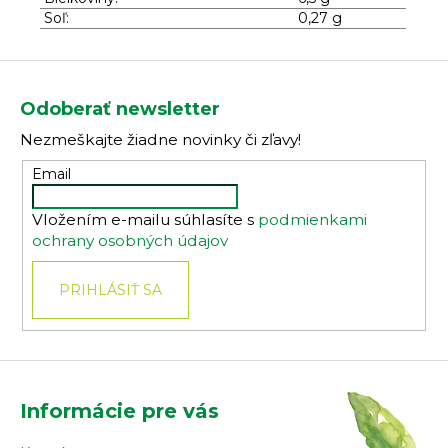
Soľ:
0,27 g
Z
á
Odoberať newsletter
p
Nezmeškajte žiadne novinky či zľavy!
ä
t
Email
i
Vložením e-mailu súhlasíte s
podmienkami
e
ochrany osobných údajov
PRIHLÁSIŤ SA
Informácie pre vás