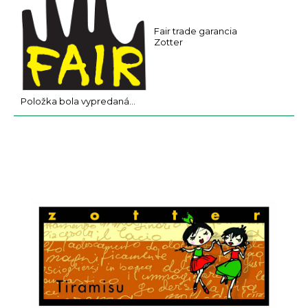
a
m
Fair trade garancia
e
Zotter
Položka bola vypredaná…