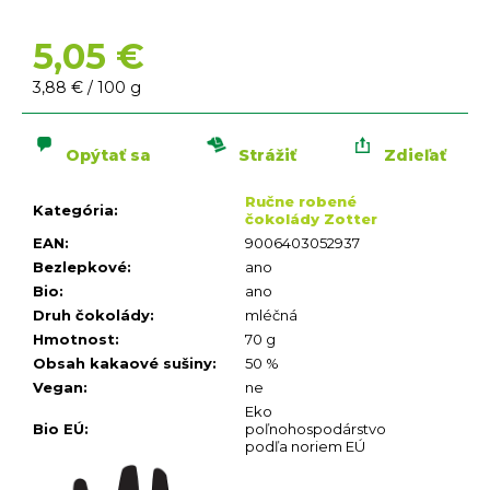
n
á
5,05 €
j
s
Jednotková
3,88 € / 100 g
ť
cena:
?
Opýtať sa
Strážiť
Zdieľať
Ručne robené
Kategória
:
čokolády Zotter
EAN
:
9006403052937
Bezlepkové
:
ano
Bio
:
ano
HĽADAŤ
Druh čokolády
:
mléčná
O
Hmotnost
:
70 g
d
Obsah kakaové sušiny
:
50 %
p
Vegan
:
ne
o
Eko
r
Bio EÚ
:
poľnohospodárstvo
podľa noriem EÚ
ú
č