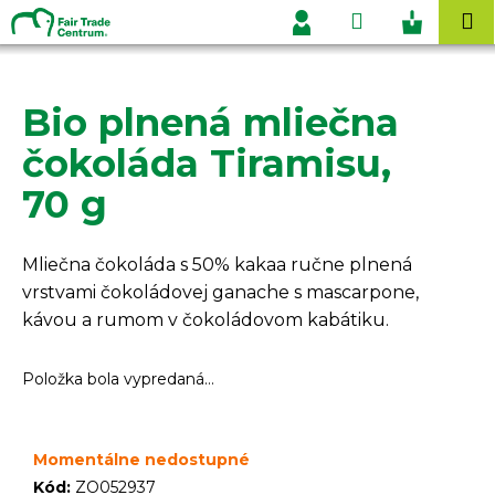
K
Prejsť
Hľadať
Nákupn
M
na
o
Prihlásenie
obsah
Späť
Späť
košík
š
í
Bio plnená mliečna
Č
k
o
čokoláda Tiramisu,
p
70 g
o
t
r
Mliečna čokoláda s 50% kakaa ručne plnená
e
vrstvami čokoládovej ganache s mascarpone,
b
kávou a rumom v čokoládovom kabátiku.
u
j
Položka bola vypredaná…
e
t
Momentálne nedostupné
e
Kód:
ZO052937