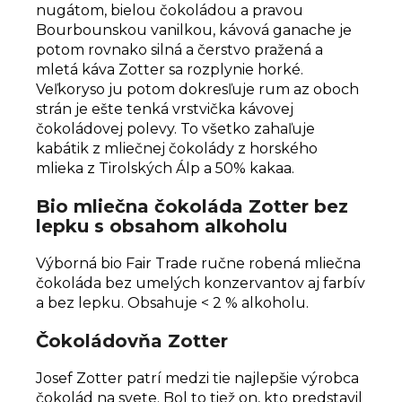
nugátom, bielou čokoládou a pravou
Bourbounskou vanilkou, kávová ganache je
potom rovnako silná a čerstvo pražená a
mletá káva Zotter sa rozplynie horké.
Veľkoryso ju potom dokresľuje rum az oboch
strán je ešte tenká vrstvička kávovej
čokoládovej polevy. To všetko zahaľuje
kabátik z mliečnej čokolády z horského
mlieka z Tirolských Álp a 50% kakaa.
Bio mliečna čokoláda Zotter bez
lepku s obsahom alkoholu
Výborná bio Fair Trade ručne robená mliečna
čokoláda bez umelých konzervantov aj farbív
a bez lepku. Obsahuje < 2 % alkoholu.
Čokoládovňa Zotter
Josef Zotter patrí medzi tie najlepšie výrobca
čokolád na svete. Bol to tiež on, kto predstavil