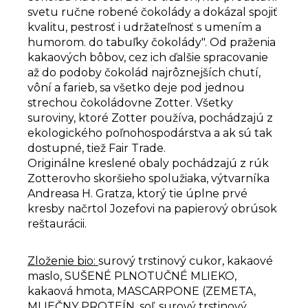
svetu ručne robené čokolády a dokázal spojiť
kvalitu, pestrosť i udržateľnosť s umením a
humorom. do tabuľky čokolády". Od praženia
kakaových bôbov, cez ich ďalšie spracovanie
až do podoby čokolád najrôznejších chutí,
vôní a farieb, sa všetko deje pod jednou
strechou čokoládovne Zotter. Všetky
suroviny, ktoré Zotter používa, pochádzajú z
ekologického poľnohospodárstva a ak sú tak
dostupné, tiež Fair Trade.
Originálne kreslené obaly pochádzajú z rúk
Zotterovho skoršieho spolužiaka, výtvarníka
Andreasa H. Gratza, ktorý tie úplne prvé
kresby načrtol Jozefovi na papierový obrúsok
reštaurácii.
Zloženie bio:
surový trstinový cukor, kakaové
maslo, SUŠENÉ PLNOTUČNÉ MLIEKO,
kakaová hmota, MASCARPONE (ZEMETA,
MLIEČNY PROTEÍN, soľ, surový trstinový