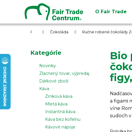
K
Prejsť
na
o
O Fair Trade
obsah
Späť
Späť
š
do
do
í
obchodu
obchodu
Domov
k
Čokoláda
Ručne robené čokolády Z
B
o
Preskočiť
Kategórie
Bio
č
kategórie
n
čok
Novinky
ý
Zlacnený tovar, výpredaj
figy
p
Dárkové zboží
a
Káva
n
Nadčasov
Zrnková káva
a figami
e
Mletá káva
víne Rom
l
Instantná káva
sudoch v
Káva bez kofeínu
Kávové nápoje
Položka b