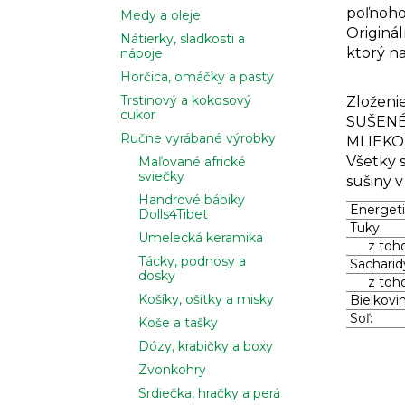
poľnohos
Medy a oleje
Originá
Nátierky, sladkosti a
ktorý na
nápoje
Horčica, omáčky a pasty
Trstinový a kokosový
Zloženie
cukor
SUŠENÉ
Ručne vyrábané výrobky
MLIEKO, 
Všetky 
Maľované africké
sviečky
sušiny v
Handrové bábiky
Energeti
Dolls4Tibet
Tuky:
Umelecká keramika
z toho n
Tácky, podnosy a
Sacharid
dosky
z toho 
Košíky, ošítky a misky
Bielkovin
Soľ:
Koše a tašky
Dózy, krabičky a boxy
Zvonkohry
Srdiečka, hračky a perá