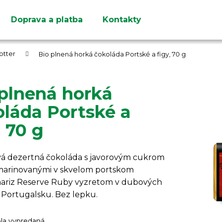
Doprava a platba
Kontakty
Čo potrebujete nájsť?
otter
Bio plnená horká čokoláda Portské a figy, 70 g
 plnená horká
oláda Portské a
HĽADAŤ
, 70 g
Odporúčame
á dezertná čokoláda s javorovým cukrom
 marinovanými v skvelom portskom
ariz
Reserve Ruby vyzretom v dubových
 Portugalsku. Bez lepku.
ola vypredaná…