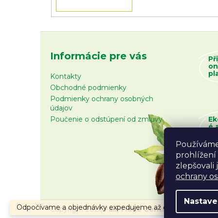
Informácie pre vás
Př
on
pl
Kontakty
Obchodné podmienky
Podmienky ochrany osobných
údajov
Poučenie o odstúpení od zmluvy
Ek
é 
zb
Používáme
prohlížení
zlepšovali
ochrany o
Nastave
Odpočívame a objednávky expedujeme až od 10.8.2026.
Copyright 2026
Fair Trade Centrum
. Všetky prá