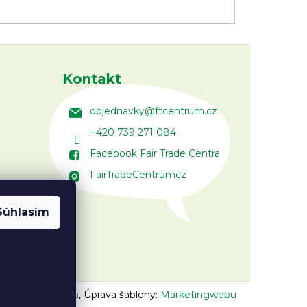
Kontakt
objednavky
@
ftcentrum.cz
+420 739 271 084
Facebook Fair Trade Centra
FairTradeCentrumcz
Súhlasím
n:
Vojtěch Lunga
,
Úprava šablony:
Marketingwebu