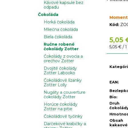
Kávové kapsule bez
odpadu
Čokoláda
Moment
Horká čokoláda
Kód:
ZO
Mliečna čokoláda
Biela čokoláda
5,05 
Ručne robené
Jednotko
5,05 € / 1
čokolády Zotter
cena:
Čokolády z ovocia a
orechov Zotter
Kategór
Dvojité čokolády
Zotter Labooko
Čokoládové lízanky
EAN
:
Zotter Lolly
Bezlepk
Nugáty a couverture
čokolády Zotter
Bio
:
Druh
Horúce čokolády
čokolád
Zotter na pitie
Hmotno
Čokoládové tyčinky
Obsah
Darčekové krabičky a
kakaové