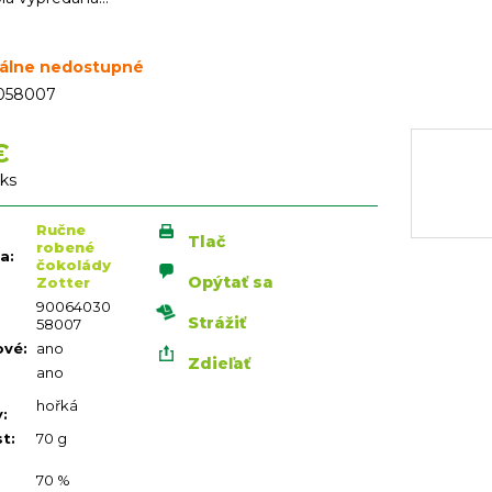
álne nedostupné
058007
€
vá
 ks
Ručne
Tlač
robené
ia
:
čokolády
Opýtať sa
Zotter
90064030
Strážiť
58007
ové
:
ano
Zdieľať
ano
hořká
y
:
st
:
70 g
70 %