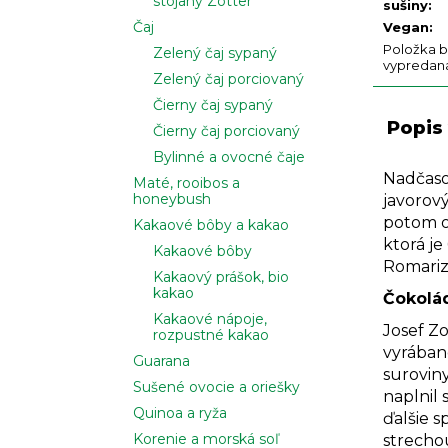
stojany Zotter
sušiny
:
Čaj
Vegan
:
Položka b
Zelený čaj sypaný
vypredan
Zelený čaj porciovaný
Čierny čaj sypaný
Popis
Čierny čaj porciovaný
Bylinné a ovocné čaje
Nadčaso
Maté, rooibos a
honeybush
javorov
potom o
Kakaové bôby a kakao
ktorá j
Kakaové bôby
Romariz
Kakaový prášok, bio
kakao
Čokolá
Kakaové nápoje,
Josef Zo
rozpustné kakao
vyrában
Guarana
surovin
Sušené ovocie a oriešky
naplnil
Quinoa a ryža
ďalšie s
Korenie a morská soľ
strecho