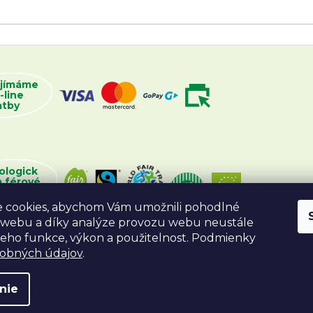
ijímáme
-line
atby
ologick
a férové
oží
 cookies, abychom Vám umožnili pohodlné
 webu a díky analýze provozu webu neustále
 jeho funkce, výkon a použitelnost. Podmienky
sobných údajov
.
nie
va vyhradené.
Vytvoril Shoptet
Desig