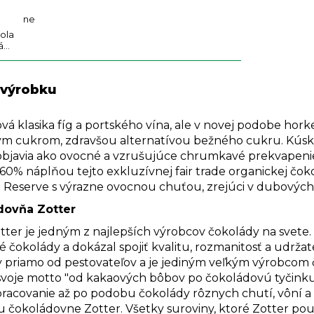
ne
ola
á…
 výrobku
vá klasika fíg a portského vína, ale v novej podobe hor
ým cukrom, zdravšou alternatívou bežného cukru. Kúsky
bjavia ako ovocné a vzrušujúce chrumkavé prekvapeni
e 60% náplňou tejto exkluzívnej fair trade organickej čo
 Reserve s výrazne ovocnou chuťou, zrejúci v dubových
dovňa Zotter
tter je jedným z najlepších výrobcov čokolády na svete. 
é čokolády a dokázal spojiť kvalitu, rozmanitosť a udr
y priamo od pestovateľov a je jediným veľkým výrobcom
 svoje motto "od kakaových bôbov po čokoládovú tyčinku
pracovanie až po podobu čokolády rôznych chutí, vôní a 
u čokoládovne Zotter. Všetky suroviny, ktoré Zotter po