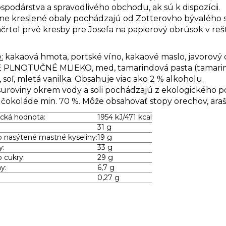
podárstva a spravodlivého obchodu, ak sú k dispozícii.
lne kreslené obaly pochádzajú od Zotterovho bývalého s
črtol prvé kresby pre Josefa na papierový obrúsok v rešt
:
kakaová hmota, portské víno, kakaové maslo, javorový c
 PLNOTUČNÉ MLIEKO, med, tamarindová pasta (tamar
soľ, mletá vanilka. Obsahuje viac ako 2 % alkoholu.
suroviny okrem vody a soli pochádzajú z ekologického 
 čokoláde min. 70 %. Môže obsahovať stopy orechov, araš
cká hodnota:
1954 kJ/471 kcal
31 g
asýtené mastné kyseliny:
19 g
y:
33 g
cukry:
29 g
y:
6,7 g
0,27 g