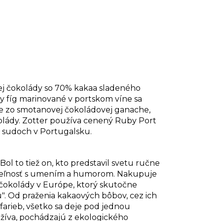
kej čokolády so 70% kakaa sladeného
 fíg marinované v portskom víne sa
e zo smotanovej čokoládovej ganache,
kolády. Zotter používa cenený Ruby Port
 sudoch v Portugalsku.
Bol to tiež on, kto predstavil svetu ručne
žateľnosť s umením a humorom. Nakupuje
 čokolády v Európe, ktorý skutočne
". Od praženia kakaových bôbov, cez ich
farieb, všetko sa deje pod jednou
užíva, pochádzajú z ekologického