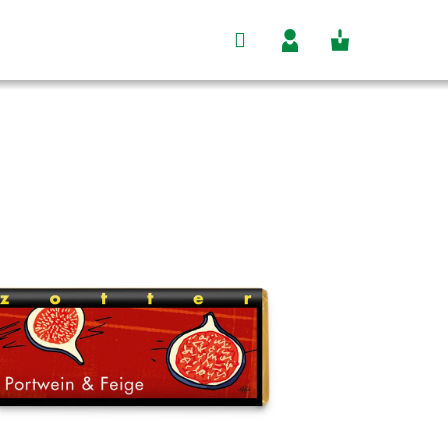
Hľadať
Nákupný
Prihlásenie
košík