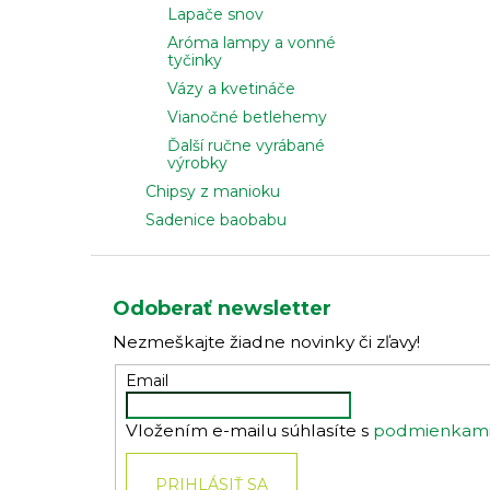
Lapače snov
Aróma lampy a vonné
tyčinky
Vázy a kvetináče
Vianočné betlehemy
Ďalší ručne vyrábané
výrobky
Chipsy z manioku
Sadenice baobabu
Z
á
Odoberať newsletter
p
Nezmeškajte žiadne novinky či zľavy!
ä
t
Email
i
Vložením e-mailu súhlasíte s
podmienkami 
e
PRIHLÁSIŤ SA