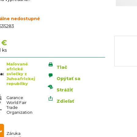
álne nedostupné
635283
 €
vá
1 ks
Maľované
Tlač
africké
ia
:
sviečky z
Opýtať sa
Juhoafrickej
republiky
Strážiť
Garance
Zdieľať
World Fair
Trade
Organization
Záruka