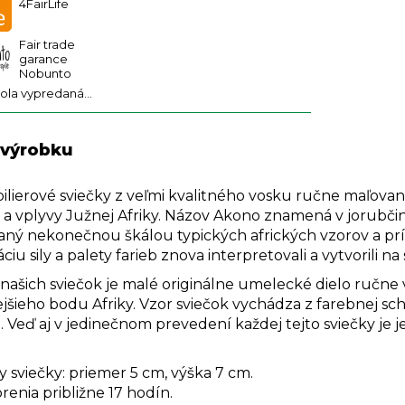
4FairLife
Fair trade
garance
Nobunto
bola vypredaná…
 výrobku
 pilierové sviečky z veľmi kvalitného vosku ručne maľov
a vplyvy Južnej Afriky.
Názov Akono znamená v jorubčine r
vaný nekonečnou škálou typických afrických vzorov a pr
iu sily a palety farieb znova interpretovali a vytvorili n
 našich sviečok je malé originálne umelecké dielo ručne
jšieho bodu Afriky. Vzor sviečok vychádza z farebnej sc
 Veď aj v jedinečnom prevedení každej tejto sviečky je je
 sviečky: priemer 5 cm, výška 7 cm.
enia približne 17 hodín.