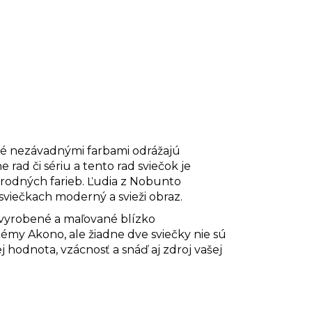
ané nezávadnými farbami odrážajú
ad či sériu a tento rad sviečok je
írodných farieb. Ľudia z Nobunto
a sviečkach moderný a svieži obraz.
 vyrobené a maľované blízko
hémy Akono, ale žiadne dve sviečky nie sú
j hodnota, vzácnosť a snáď aj zdroj vašej