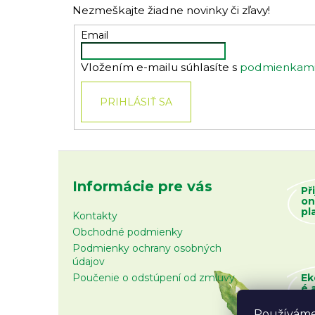
Nezmeškajte žiadne novinky či zľavy!
ä
t
Email
i
Vložením e-mailu súhlasíte s
podmienkami 
e
PRIHLÁSIŤ SA
Informácie pre vás
Př
on
pl
Kontakty
Obchodné podmienky
Podmienky ochrany osobných
údajov
Poučenie o odstúpení od zmluvy
Ek
é 
zb
Používáme