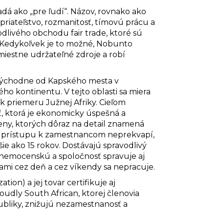
dá ako „pre ľudí“. Názov, rovnako ako
riateľstvo, rozmanitosť, tímovú prácu a
livého obchodu fair trade, ktoré sú
i. Kedykoľvek je to možné, Nobunto
miestne udržateľné zdroje a robí
 východne od Kapského mesta v
ho kontinentu. V tejto oblasti sa miera
 priemeru Južnej Afriky. Cieľom
, ktorá je ekonomicky úspešná a
eny, ktorých dôraz na detail znamená
mu prístupu k zamestnancom neprekvapí,
ie ako 15 rokov. Dostávajú spravodlivý
 nemocenskú a spoločnosť spravuje aj
ami cez deň a cez víkendy sa nepracuje.
n) a jej tovar certifikuje aj
roudly South African, ktorej členovia
bliky, znižujú nezamestnanosť a