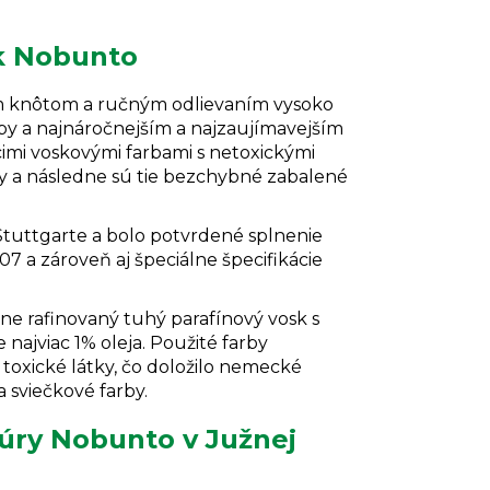
ok Nobunto
ým knôtom a ručným odlievaním vysoko
by a najnáročnejším a najzaujímavejším
mi voskovými farbami s netoxickými
y a následne sú tie bezchybné zabalené
tuttgarte a bolo potvrdené splnenie
7 a zároveň aj špeciálne špecifikácie
ne rafinovaný tuhý parafínový vosk s
najviac 1% oleja.
Použité
farby
oxické látky, čo doložilo nemecké
 sviečkové farby.
túry Nobunto v Južnej