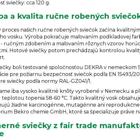
 sviečky: cca 120 g.
ba a kvalita ručne robených svieč
 proces našich ručne robených sviečok začína kvalitn
ého vosku. Výroba pokračuje maľovaním podkladovej far
- ručným zdobením a maľovaním rôznych vzorov horúci
mi. Hotové sviečky potom prechádzajú kontrolou kvalit
t.
iečky boli testované spoločnosťou DEKRA v nemeckom S
ácie pre požiarnu bezpečnosť sviečok podľa EN 15493/200
pre sviečky podľa normy RAL-GZ041/1.
vame
iba vysoko kvalitné knôty vyrobené v Nemecku a pl
teplotou topenia 58-60 °C. Takto kvalitný vosk obsahuje 
ujú žiadne karcinogénne, mutagénne ani reprodukčne t
órium Bekro chemie GmbH, ktoré sa špecializuje práve na
erné sviečky z fair trade manufak
e