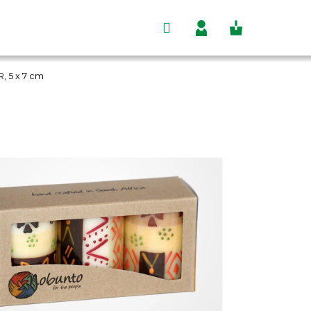
Hľadať
Nákupný
Prihlásenie
, 5 x 7 cm
košík