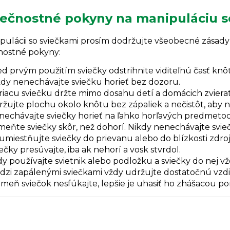
ečnostné pokyny na manipuláciu s
ipulácii so sviečkami prosím dodržujte všeobecné zásady
ostné pokyny:
d prvým použitím sviečky odstrihnite viditeľnú časť knôt
kdy nenechávajte sviečku horieť bez dozoru.
iacu sviečku držte mimo dosahu detí a domácich zvierat
žujte plochu okolo knôtu bez zápaliek a nečistôt, aby n
echávajte sviečky horieť na ľahko horľavých predmetoch 
eňte sviečky skôr, než dohorí. Nikdy nenechávajte svie
miestňujte sviečky do prievanu alebo do blízkosti zdroj
ečky presúvajte, iba ak nehorí a vosk stvrdol.
y používajte svietnik alebo podložku a sviečky do nej vž
dzi zapálenými sviečkami vždy udržujte dostatočnú vzdi
meň sviečok nesfúkajte, lepšie je uhasiť ho zhášacou p