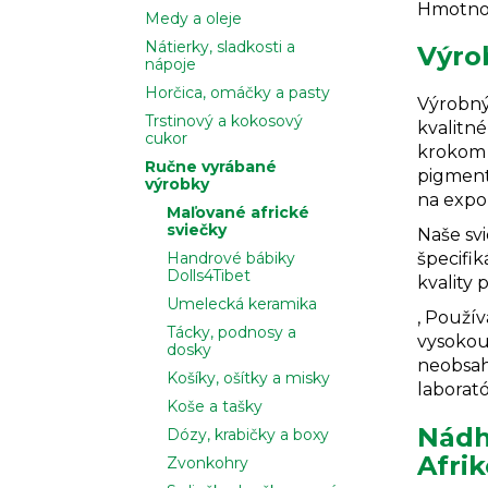
Hmotnosť
Medy a oleje
Nátierky, sladkosti a
Výro
nápoje
Horčica, omáčky a pasty
Výrobný
Trstinový a kokosový
kvalitn
cukor
krokom 
Ručne vyrábané
pigment
výrobky
na expor
Maľované africké
sviečky
Naše sv
Handrové bábiky
špecifik
Dolls4Tibet
kvality 
Umelecká keramika
‚
Použí
Tácky, podnosy a
vysokou 
dosky
neobsah
Košíky, ošítky a misky
laborat
Koše a tašky
Nádh
Dózy, krabičky a boxy
Afrik
Zvonkohry