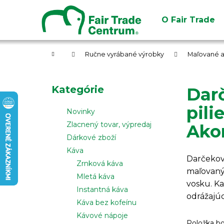
K
Prejsť
na
o
O Fair Trade
obsah
Späť
Späť
š
do
do
í
obchodu
obchodu
Domov
k
Ručne vyrábané výrobky
Maľované af
B
o
Preskočiť
Kategórie
Dar
č
kategórie
n
pili
Novinky
ý
Zlacnený tovar, výpredaj
Akon
p
Dárkové zboží
a
Káva
n
Darčekov
Zrnková káva
maľovaný
e
Mletá káva
vosku. K
l
Instantná káva
odrážajúc
Káva bez kofeínu
Kávové nápoje
Položka b