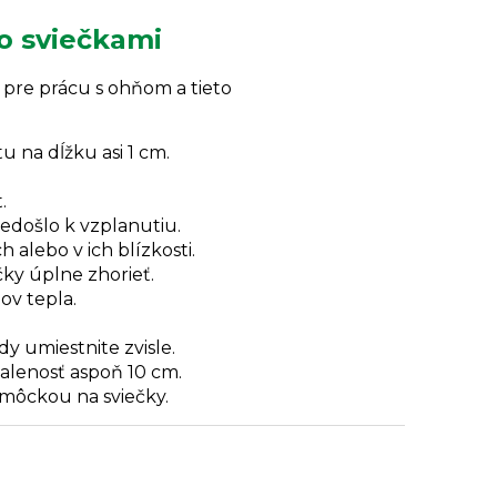
o sviečkami
 pre prácu s ohňom a tieto
u na dĺžku asi 1 cm.
.
edošlo k vzplanutiu.
alebo v ich blízkosti.
čky úplne zhorieť.
ov tepla.
dy umiestnite zvisle.
alenosť aspoň 10 cm.
omôckou na sviečky.