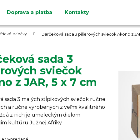
Doprava a platba
Kontakty
Čo potrebujete nájsť?
rické sviečky
Darčeková sada 3 pilierových sviečok Akono z JAR
čeková sada 3
erových sviečok
HĽADAŤ
o z JAR, 5 x 7 cm
Odporúčame
á sada 3 malých stĺpikových sviečok
ručne
ch a ručne vyrobených z veľmi kvalitného
aždá z nich je umeleckým dielom
im kultúru Južnej Afriky.
ola vypredaná…