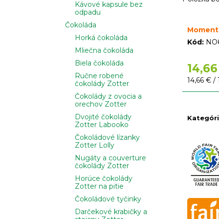
Kávové kapsule bez
odpadu
Čokoláda
Moment
Horká čokoláda
Kód:
NO
Mliečna čokoláda
Biela čokoláda
14,66
Ručne robené
Jednotko
14,66 € / 
čokolády Zotter
cena:
Čokolády z ovocia a
orechov Zotter
Dvojité čokolády
Kategór
Zotter Labooko
Čokoládové lízanky
Zotter Lolly
Nugáty a couverture
čokolády Zotter
Horúce čokolády
Zotter na pitie
Čokoládové tyčinky
Darčekové krabičky a