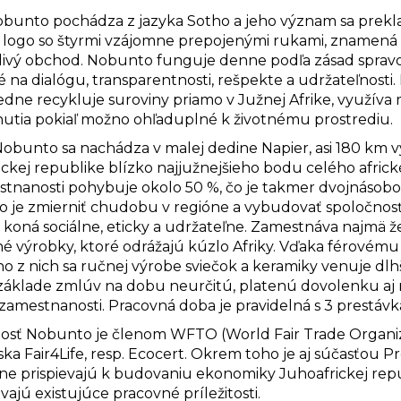
obunto pochádza z jazyka Sotho a jeho význam sa prekla
 logo so štyrmi vzájomne prepojenými rukami, znamená p
livý obchod. Nobunto funguje denne podľa zásad spravod
é na dialógu, transparentnosti, rešpekte a udržateľnost
dne recykluje suroviny priamo v Južnej Afrike, využíva 
utia pokiaľ možno ohľaduplné k životnému prostrediu.
Nobunto sa nachádza v malej dedine Napier, asi 180 km
ckej republike blízko najjužnejšieho bodu celého africké
tnanosti pohybuje okolo 50 %, čo je takmer dvojnásobok
 je zmierniť chudobu v regióne a vybudovať spoločnosť
 koná sociálne, eticky a udržateľne. Zamestnáva najmä ž
né výrobky, ktoré odrážajú kúzlo Afriky. Vďaka férové
 z nich sa ručnej výrobe sviečok a keramiky venuje dlhš
 základe zmlúv na dobu neurčitú, platenú dovolenku aj
zamestnanosti. Pracovná doba je pravidelná s 3 prestávk
osť Nobunto je členom WFTO (World Fair Trade Organizatio
ka Fair4Life, resp. Ecocert. Okrem toho je aj súčasťou P
e prispievajú k budovaniu ekonomiky Juhoafrickej repu
ajú existujúce pracovné príležitosti.