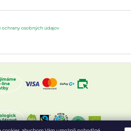
ochrany osobných údajov
ijímáme
-line
atby
ologick
a férové
oží
 cookies, abychom Vám umožnili pohodlné