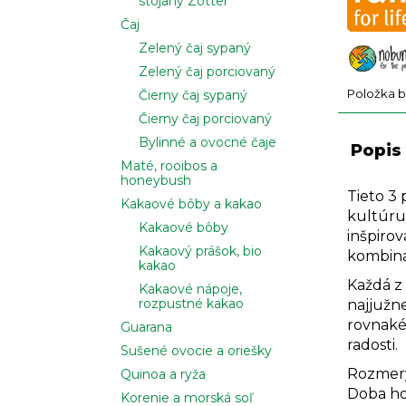
stojany Zotter
Čaj
Zelený čaj sypaný
Zelený čaj porciovaný
Položka 
Čierny čaj sypaný
Čierny čaj porciovaný
Bylinné a ovocné čaje
Popis
Maté, rooibos a
honeybush
Tieto 3
Kakaové bôby a kakao
kultúru 
Kakaové bôby
inšpiro
Kakaový prášok, bio
kombinác
kakao
Každá z
Kakaové nápoje,
rozpustné kakao
najjužne
rovnaké.
Guarana
radosti.
Sušené ovocie a oriešky
Rozmery
Quinoa a ryža
Doba hor
Korenie a morská soľ