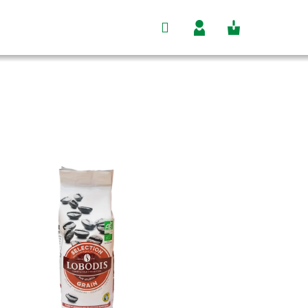
Hľadať
Nákupný
Prihlásenie
košík