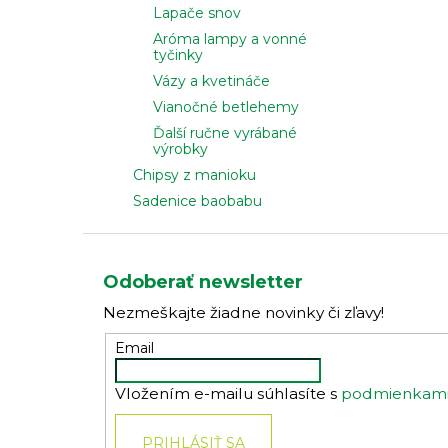
Lapače snov
Aróma lampy a vonné
tyčinky
Vázy a kvetináče
Vianočné betlehemy
Ďalší ručne vyrábané
výrobky
Chipsy z manioku
Sadenice baobabu
Z
á
Odoberať newsletter
p
Nezmeškajte žiadne novinky či zľavy!
ä
t
Email
i
Vložením e-mailu súhlasíte s
podmienkami 
e
PRIHLÁSIŤ SA