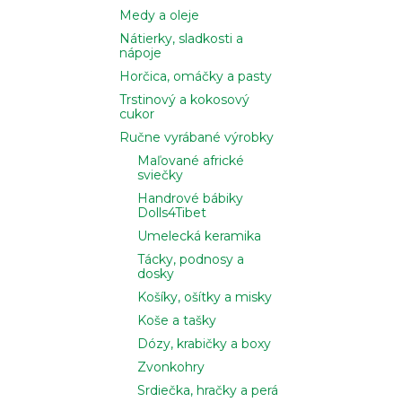
Medy a oleje
Nátierky, sladkosti a
nápoje
Horčica, omáčky a pasty
Trstinový a kokosový
cukor
Ručne vyrábané výrobky
Maľované africké
sviečky
Handrové bábiky
Dolls4Tibet
Umelecká keramika
Tácky, podnosy a
dosky
Košíky, ošítky a misky
Koše a tašky
Dózy, krabičky a boxy
Zvonkohry
Srdiečka, hračky a perá