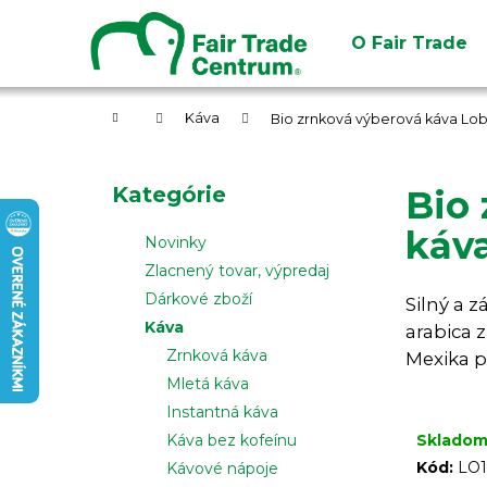
K
Prejsť
na
o
O Fair Trade
obsah
Späť
Späť
š
do
do
í
obchodu
obchodu
Domov
k
Káva
Bio zrnková výberová káva Lob
B
o
Preskočiť
Kategórie
Bio 
č
kategórie
n
káva
Novinky
ý
Zlacnený tovar, výpredaj
p
Dárkové zboží
Silný a 
a
Káva
arabica 
n
Zrnková káva
Mexika 
e
Mletá káva
l
Instantná káva
Sklado
Káva bez kofeínu
Kód:
LO1
Kávové nápoje