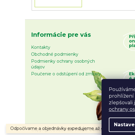
Informácie pre vás
Př
on
pl
Kontakty
Obchodné podmienky
Podmienky ochrany osobných
údajov
Poučenie o odstúpení od zmluvy
Ek
é 
zb
Používáme
prohlížení
zlepšovali
ochrany o
Nastave
Odpočívame a objednávky expedujeme až od 10.8.2026.
Copyright 2026
Fair Trade Centrum
. Všetky prá