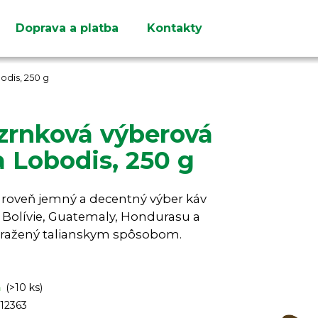
Doprava a platba
Kontakty
Čo potrebujete nájsť?
odis, 250 g
zrnková výberová
 Lobodis, 250 g
HĽADAŤ
Odporúčame
zároveň jemný a decentný výber káv
z Bolívie, Guatemaly, Hondurasu a
pražený talianskym spôsobom.
m
(>10 ks)
12363