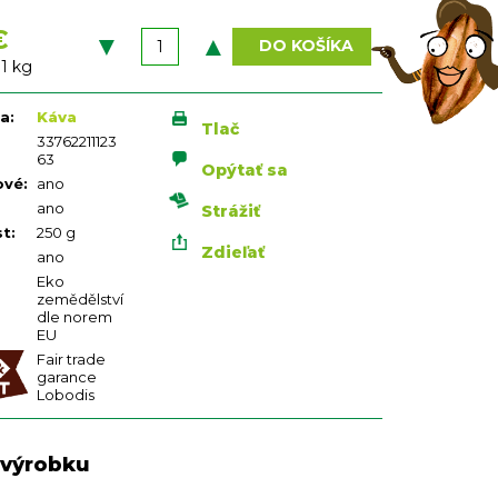
€
DO KOŠÍKA
vá
 1 kg
ia
:
Káva
Tlač
33762211123
63
Opýtať sa
ové
:
ano
ano
Strážiť
st
:
250 g
Zdieľať
ano
Eko
zemědělství
dle norem
EU
Fair trade
garance
Lobodis
 výrobku