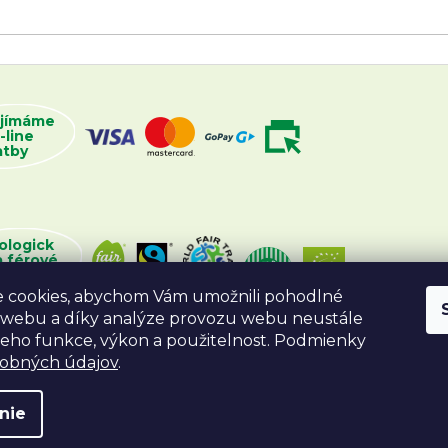
ijímáme
-line
atby
ologick
a férové
oží
 cookies, abychom Vám umožnili pohodlné
 webu a díky analýze provozu webu neustále
 jeho funkce, výkon a použitelnost. Podmienky
sobných údajov
.
nie
va vyhradené.
Vytvoril Shoptet
Desig