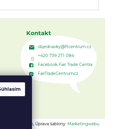
Kontakt
objednavky
@
ftcentrum.cz
+420 739 271 084
Facebook Fair Trade Centra
FairTradeCentrumcz
Súhlasím
n:
Vojtěch Lunga
,
Úprava šablony:
Marketingwebu