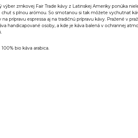
 výber zrnkovej Fair Trade kávy z Latinskej Ameriky ponúka nie
 chuť s plnou arómou. So smotanou si tak môžete vychutnať káv
na prípravu espressa aj na tradičnú prípravu kávy. Pražené v praž
va handicapované osoby, a kde je káva balená v ochrannej atmo
.
: 100% bio káva arabica.