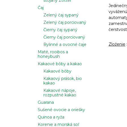
stojany Zotter
Jedinečný
Čaj
vyváženú
Zelený čaj sypaný
automaty 
Zelený čaj porciovaný
zamestná
čerstvosti
Čierny čaj sypaný
Čierny čaj porciovaný
Zloženie
Bylinné a ovocné čaje
Maté, rooibos a
honeybush
Kakaové bôby a kakao
Kakaové bôby
Kakaový prášok, bio
kakao
Kakaové nápoje,
rozpustné kakao
Guarana
Sušené ovocie a oriešky
Quinoa a ryža
Korenie a morská soľ