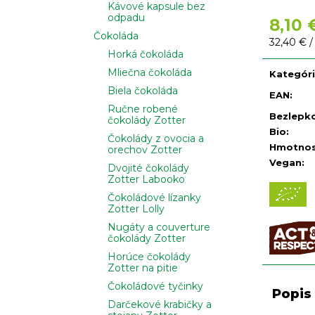
Kávové kapsule bez
odpadu
8,10 
Čokoláda
Jednotko
32,40 € /
Horká čokoláda
cena:
Mliečna čokoláda
Kategór
Biela čokoláda
EAN
:
Ručne robené
Bezlepk
čokolády Zotter
Bio
:
Čokolády z ovocia a
Hmotno
orechov Zotter
Vegan
:
Dvojité čokolády
Zotter Labooko
Čokoládové lízanky
Zotter Lolly
Nugáty a couverture
čokolády Zotter
Horúce čokolády
Zotter na pitie
Čokoládové tyčinky
Popis
Darčekové krabičky a