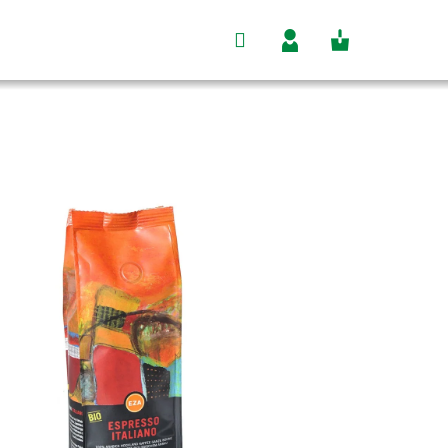
Hľadať
Nákupný
Prihlásenie
košík