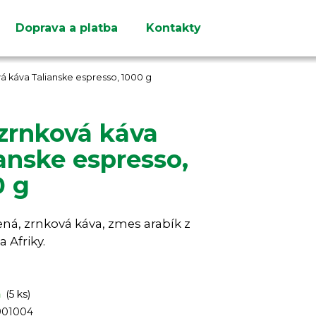
Doprava a platba
Kontakty
Čo potrebujete nájsť?
á káva Talianske espresso, 1000 g
zrnková káva
anske espresso,
HĽADAŤ
0 g
Odporúčame
ená, zrnková káva, zmes arabík z
a Afriky.
m
(5 ks)
901004