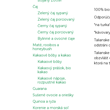
stojany Zotter
Čaj
100% bio 
Zelený čaj sypaný
Odporúča
Zelený čaj porciovaný
"na turka
Čierny čaj sypaný
Čierny čaj porciovaný
"kávovary
Bylinné a ovocné čaje
Talianske
Maté, rooibos a
odstráni 
honeybush
Talianske
Kakaové bôby a kakao
obzvlášť 
Kakaové bôby
ktorá na 
Kakaový prášok, bio
kakao
Kakaové nápoje,
rozpustné kakao
Guarana
Sušené ovocie a oriešky
Quinoa a ryža
Korenie a morská soľ