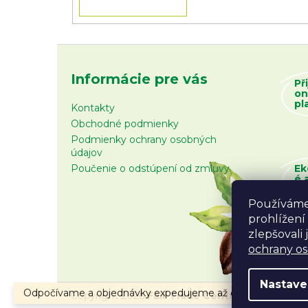
Informácie pre vás
Př
on
pl
Kontakty
Obchodné podmienky
Podmienky ochrany osobných
údajov
Poučenie o odstúpení od zmluvy
Ek
é 
zb
Používáme
prohlížení
zlepšovali
ochrany o
Nastave
Odpočívame a objednávky expedujeme až od 10.8.2026.
Copyright 2026
Fair Trade Centrum
. Všetky prá