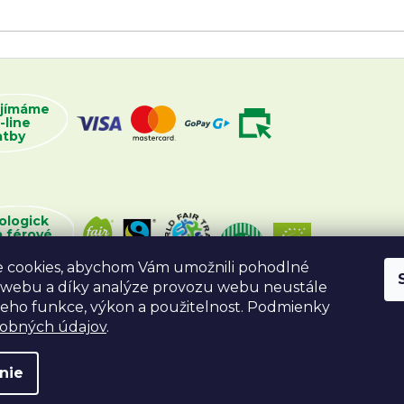
ijímáme
-line
atby
ologick
a férové
oží
 cookies, abychom Vám umožnili pohodlné
 webu a díky analýze provozu webu neustále
 jeho funkce, výkon a použitelnost. Podmienky
sobných údajov
.
nie
va vyhradené.
Vytvoril Shoptet
Desig