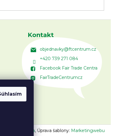
Kontakt
objednavky
@
ftcentrum.cz
+420 739 271 084
Facebook Fair Trade Centra
FairTradeCentrumcz
Súhlasím
n:
Vojtěch Lunga
,
Úprava šablony:
Marketingwebu