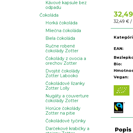
Kávové kapsule bez
odpadu
32,49
Čokoláda
Jednotko
32,49 € /
Horká čokoláda
cena:
Mliečna čokoláda
Kategór
Biela čokoláda
Ručne robené
EAN
:
čokolády Zotter
Bezlepk
Čokolády z ovocia a
orechov Zotter
Bio
:
Hmotno
Dvojité čokolády
Zotter Labooko
Vegan
:
Čokoládové lízanky
Zotter Lolly
Nugáty a couverture
čokolády Zotter
Horúce čokolády
Zotter na pitie
Čokoládové tyčinky
Darčekové krabičky a
Popis