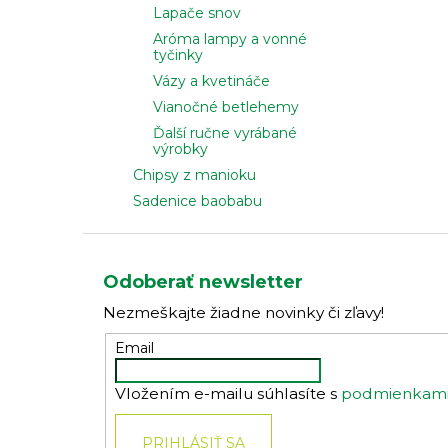
Lapače snov
Aróma lampy a vonné
tyčinky
Vázy a kvetináče
Vianočné betlehemy
Ďalší ručne vyrábané
výrobky
Chipsy z manioku
Sadenice baobabu
Z
á
Odoberať newsletter
p
Nezmeškajte žiadne novinky či zľavy!
ä
t
Email
i
Vložením e-mailu súhlasíte s
podmienkami 
e
PRIHLÁSIŤ SA