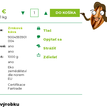
 €
DO KOŠÍKA
vá
 1 kg
Zrnková
ia
:
Tlač
káva
9004593901
Opýtať sa
004
ové
:
ano
Strážiť
ano
st
:
1000 g
Zdieľať
ano
Eko
zemědělství
dle norem
EU
Certifikace
Fairtrade
 výrobku