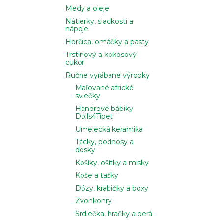
Medy a oleje
Nátierky, sladkosti a
nápoje
Horčica, omáčky a pasty
Trstinový a kokosový
cukor
Ručne vyrábané výrobky
Maľované africké
sviečky
Handrové bábiky
Dolls4Tibet
Umelecká keramika
Tácky, podnosy a
dosky
Košíky, ošítky a misky
Koše a tašky
Dózy, krabičky a boxy
Zvonkohry
Srdiečka, hračky a perá