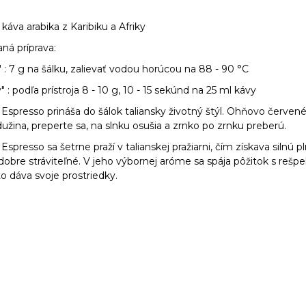
káva arabika z Karibiku a Afriky
ná príprava:
" : 7 g na šálku, zalievať vodou horúcou na 88 - 90 °C
" : podľa prístroja 8 - 10 g, 10 - 15 sekúnd na 25 ml kávy
 Espresso prináša do šálok taliansky životný štýl. Ohňovo červen
dužina, preperte sa, na slnku osušia a zrnko po zrnku preberú.
 Espresso sa šetrne praží v talianskej pražiarni, čím získava silnú 
dobre stráviteľné. V jeho výbornej aróme sa spája pôžitok s rešpe
to dáva svoje prostriedky.