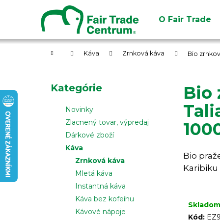
K
Prejsť
na
o
O Fair Trade
obsah
Späť
Späť
š
do
do
í
obchodu
obchodu
Domov
k
Káva
Zrnková káva
Bio zrnkov
B
o
Preskočiť
Kategórie
Bio 
č
kategórie
n
Tali
Novinky
ý
Zlacnený tovar, výpredaj
100
p
Dárkové zboží
a
Káva
Bio praž
n
Zrnková káva
Karibiku 
e
Mletá káva
l
Instantná káva
Káva bez kofeínu
Sklado
Kávové nápoje
Kód:
EZ