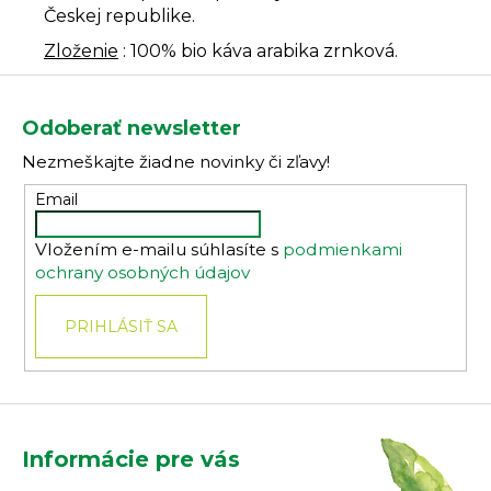
Českej republike.
Zloženie
: 100% bio káva arabika zrnková.
Z
á
Odoberať newsletter
p
Nezmeškajte žiadne novinky či zľavy!
ä
t
Email
i
Vložením e-mailu súhlasíte s
podmienkami
e
ochrany osobných údajov
PRIHLÁSIŤ SA
Informácie pre vás