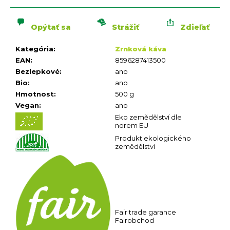
n
cena:
á
j
Opýtať sa
Strážiť
Zdieľať
s
Kategória
:
Zrnková káva
ť
EAN
:
8596287413500
?
Bezlepkové
:
ano
Bio
:
ano
Hmotnost
:
500 g
Vegan
:
ano
Eko zemědělství dle
norem EU
Produkt ekologického
HĽADAŤ
zemědělství
O
d
p
o
r
ú
Fair trade garance
Fairobchod
č