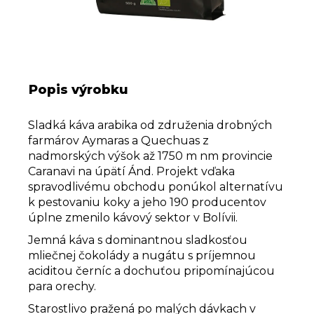
Popis výrobku
Sladká káva arabika od združenia drobných
farmárov Aymaras a Quechuas z
nadmorských výšok až 1750 m nm provincie
Caranavi na úpätí Ánd. Projekt vďaka
spravodlivému obchodu ponúkol alternatívu
k pestovaniu koky a jeho 190 producentov
úplne zmenilo kávový sektor v Bolívii.
Jemná káva s dominantnou sladkosťou
mliečnej čokolády a nugátu s príjemnou
aciditou černíc a dochuťou pripomínajúcou
para orechy.
Starostlivo pražená po malých dávkach v