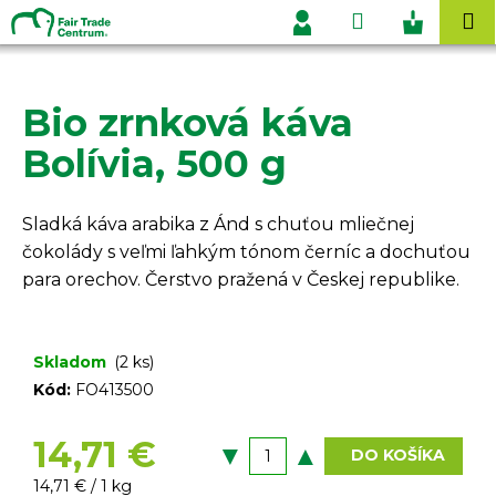
K
Prejsť
Hľadať
Nákupn
M
na
o
Prihlásenie
obsah
Späť
Späť
košík
š
í
Bio zrnková káva
Č
k
o
Bolívia, 500 g
p
o
Sladká káva arabika z Ánd s chuťou mliečnej
t
čokolády s veľmi ľahkým tónom černíc a dochuťou
r
para orechov. Čerstvo pražená v Českej republike.
e
b
u
Skladom
(2 ks)
j
Kód:
FO413500
e
t
14,71 €
DO KOŠÍKA
e
Jednotková
14,71 € / 1 kg