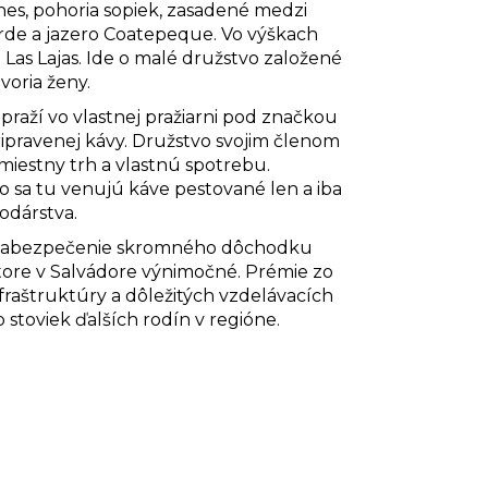
nes, pohoria sopiek,
zasadené medzi
erde a jazero Coatepeque.
Vo výškach
 Las Lajas. Ide o malé družstvo založené
voria ženy.
praží vo vlastnej pražiarni pod značkou
ipravenej kávy.
Družstvo svojim členom
miestny trh a vlastnú spotrebu.
o sa tu venujú káve pestované len a iba
odárstva.
a zabezpečenie skromného dôchodku
ektore v Salvádore výnimočné. Prémie zo
fraštruktúry a dôležitých vzdelávacích
o stoviek ďalších rodín v regióne.