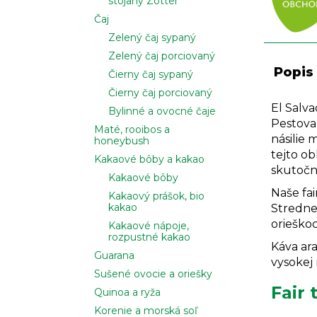
stojany Zotter
Čaj
Zelený čaj sypaný
Zelený čaj porciovaný
Popis
Čierny čaj sypaný
Čierny čaj porciovaný
El Salv
Bylinné a ovocné čaje
Pestovan
Maté, rooibos a
násilie 
honeybush
tejto ob
Kakaové bôby a kakao
skutočn
Kakaové bôby
Naše fa
Kakaový prášok, bio
kakao
Stredne
orieškoc
Kakaové nápoje,
rozpustné kakao
Káva ara
Guarana
vysokej 
Sušené ovocie a oriešky
Fair 
Quinoa a ryža
Korenie a morská soľ