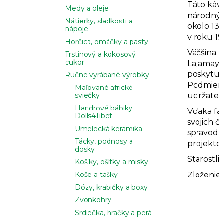
Táto káv
Medy a oleje
národný 
Nátierky, sladkosti a
okolo 13
nápoje
v roku 1
Horčica, omáčky a pasty
Väčšina 
Trstinový a kokosový
cukor
Lajamaya
poskytu
Ručne vyrábané výrobky
Podmien
Maľované africké
sviečky
udržate
Handrové bábiky
Vďaka f
Dolls4Tibet
svojich 
Umelecká keramika
spravod
Tácky, podnosy a
projekto
dosky
Starost
Košíky, ošítky a misky
Koše a tašky
Zloženi
Dózy, krabičky a boxy
Zvonkohry
Srdiečka, hračky a perá