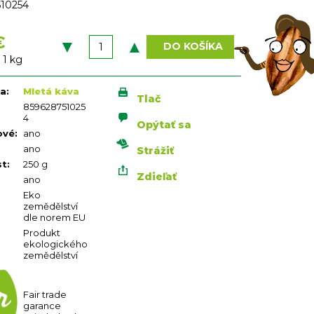
10254
€
DO KOŠÍKA
vá
 1 kg
ia
:
Mletá káva
Tlač
859628751025
4
Opýtať sa
ové
:
ano
ano
Strážiť
st
:
250 g
Zdieľať
ano
Eko
zemědělství
dle norem EU
Produkt
ekologického
zemědělství
Fair trade
garance