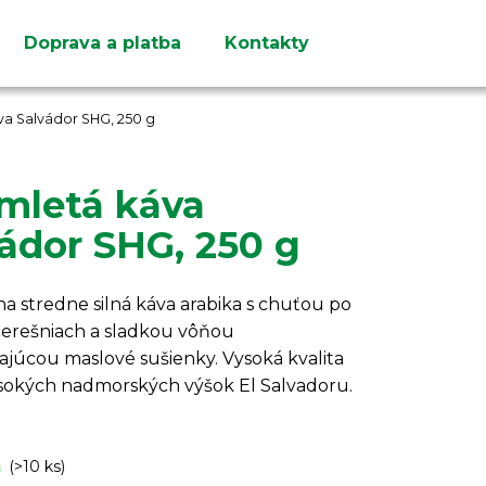
Doprava a platba
Kontakty
Čo potrebujete nájsť?
va Salvádor SHG, 250 g
 mletá káva
ádor SHG, 250 g
HĽADAŤ
Odporúčame
a stredne silná káva arabika s chuťou po
čerešniach a sladkou vôňou
ajúcou maslové sušienky. Vysoká kvalita
ysokých nadmorských výšok El Salvadoru.
m
(>10 ks)