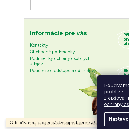
Informácie pre vás
Př
on
pl
Kontakty
Obchodné podmienky
Podmienky ochrany osobných
údajov
Poučenie o odstúpení od zmluvy
Ek
é 
zb
Používáme
prohlížení
zlepšovali
ochrany o
Nastave
Odpočívame a objednávky expedujeme až od 10.8.2026.
Copyright 2026
Fair Trade Centrum
. Všetky prá