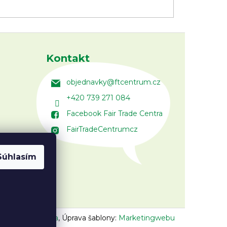
Kontakt
objednavky
@
ftcentrum.cz
+420 739 271 084
Facebook Fair Trade Centra
FairTradeCentrumcz
Súhlasím
n:
Vojtěch Lunga
,
Úprava šablony:
Marketingwebu