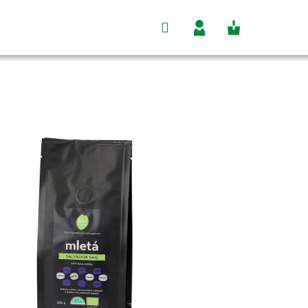
Hľadať
Nákupný
Prihlásenie
košík