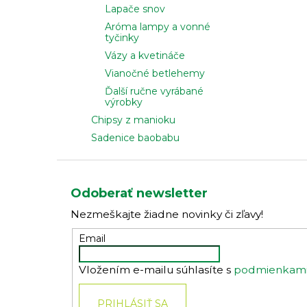
Lapače snov
Aróma lampy a vonné
tyčinky
Vázy a kvetináče
Vianočné betlehemy
Ďalší ručne vyrábané
výrobky
Chipsy z manioku
Sadenice baobabu
Z
á
Odoberať newsletter
p
Nezmeškajte žiadne novinky či zľavy!
ä
t
Email
i
Vložením e-mailu súhlasíte s
podmienkami 
e
PRIHLÁSIŤ SA