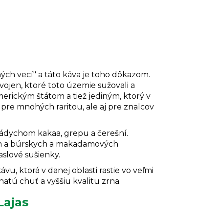
ých vecí" a táto káva je toho dôkazom.
 vojen, ktoré toto územie sužovali a
merickým štátom a tiež jediným, ktorý v
pre mnohých raritou, ale aj pre znalcov
nádychom kakaa, grepu a čerešní.
h a búrskych a makadamových
aslové sušienky.
u, ktorá v danej oblasti rastie vo veľmi
atú chuť a vyššiu kvalitu zrna.
Lajas