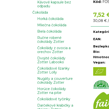
Kód:
FO5
Kávové kapsule bez
odpadu
Čokoláda
7,52 
Horká čokoláda
Jednotko
30,08 € /
Mliečna čokoláda
cena:
Biela čokoláda
Kategór
Ručne robené
EAN
:
čokolády Zotter
Bezlepk
Čokolády z ovocia a
Bio
:
orechov Zotter
Hmotno
Dvojité čokolády
Zotter Labooko
Vegan
:
Čokoládové lízanky
Zotter Lolly
Nugáty a couverture
čokolády Zotter
Horúce čokolády
Zotter na pitie
Čokoládové tyčinky
Darčekové krabičky a