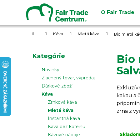
K
Prejsť
na
o
O Fair Trade
obsah
Späť
Späť
š
do
do
í
obchodu
obchodu
Domov
k
Káva
Mletá káva
Bio mletá ká
B
o
Preskočiť
Kategórie
Bio
č
kategórie
n
Salv
Novinky
ý
Zlacnený tovar, výpredaj
p
Dárkové zboží
Exkluzívn
a
Káva
kakau a 
n
Zrnková káva
pripomín
e
Mletá káva
zrna z v
l
Instantná káva
Káva bez kofeínu
Sklado
Kávové nápoje