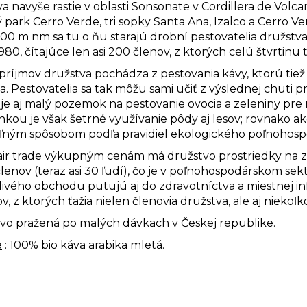
a navyše rastie v oblasti Sonsonate
v Cordillera de Volca
park Cerro Verde, tri sopky Santa Ana, Izalco a Cerro V
00 m nm sa tu o ňu starajú drobní pestovatelia družstva
980, čítajúce len asi 200 členov, z ktorých celú štvrtinu t
príjmov družstva pochádza z pestovania kávy, ktorú tiež 
. Pestovatelia sa tak môžu sami učiť z výslednej chuti pr
je aj malý pozemok na pestovanie ovocia a zeleniny pre 
kou je však šetrné využívanie pôdy aj lesov; rovnako ak
ľným spôsobom podľa pravidiel ekologického poľnohosp
air trade výkupným cenám má družstvo prostriedky n
členov (teraz asi 30 ľudí), čo je v poľnohospodárskom s
livého obchodu putujú aj do zdravotníctva a miestnej in
v, z ktorých ťažia nielen členovia družstva, ale aj niekoľk
livo pražená po malých dávkach v Českej republike.
e
: 100% bio káva arabika mletá.