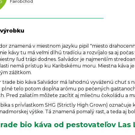
Fairobchod
 výrobku
ador znamená v miestnom jazyku pipil "miesto drahocenn
ie kávy tu má veľmi dlhú tradíciu a rozvíjalo sa aj počas
miestny ľud trápi dodnes. Salvádor je najmenším stredoa
lasti nemá prístup ku Karibskému moru. Miestna káva je 
ým zážitkom.
ir trade bio káva Salvádor má lahodnú vyváženú chuť s 
 plné telo potom dopĺňa arómu po pečených gaštanoc
h. Pred zaliatím môžete zacítiť aj mliečnu čokoládu a m
bika s prívlastkom SHG (Strictly High Grown) označuje káv
nadmorskej výške. Tá znamená pomalý rast, a teda aj boh
trade bio káva od pestovateľov Las 