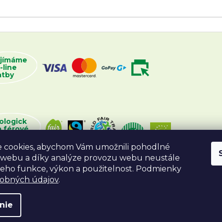
ijímáme
-line
atby
ologick
a férové
oží
 cookies, abychom Vám umožnili pohodlné
 webu a díky analýze provozu webu neustále
 jeho funkce, výkon a použitelnost. Podmienky
sobných údajov
.
nie
va vyhradené.
Vytvoril Shoptet
Desig