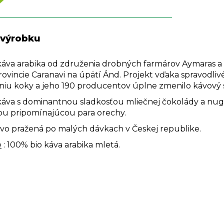
 výrobku
káva arabika od združenia drobných farmárov Aymaras 
ovincie Caranavi na úpätí Ánd. Projekt vďaka spravodl
niu koky a jeho 190 producentov úplne zmenilo kávový se
áva s dominantnou sladkosťou mliečnej čokolády a nugá
u pripomínajúcou para orechy.
livo pražená po malých dávkach v Českej republike.
e
: 100% bio káva arabika mletá.