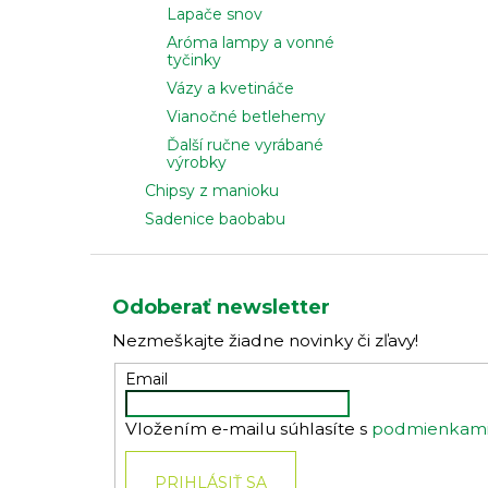
Lapače snov
Aróma lampy a vonné
tyčinky
Vázy a kvetináče
Vianočné betlehemy
Ďalší ručne vyrábané
výrobky
Chipsy z manioku
Sadenice baobabu
Z
á
Odoberať newsletter
p
Nezmeškajte žiadne novinky či zľavy!
ä
t
Email
i
Vložením e-mailu súhlasíte s
podmienkami 
e
PRIHLÁSIŤ SA