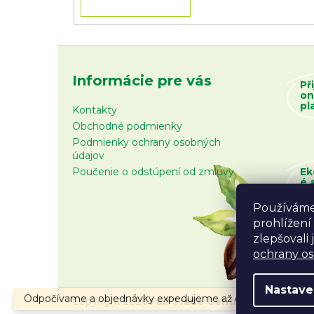
Informácie pre vás
Př
on
pl
Kontakty
Obchodné podmienky
Podmienky ochrany osobných
údajov
Poučenie o odstúpení od zmluvy
Ek
é 
zb
Používáme
prohlížení
zlepšovali
ochrany o
Nastave
Odpočívame a objednávky expedujeme až od 10.8.2026.
Copyright 2026
Fair Trade Centrum
. Všetky prá