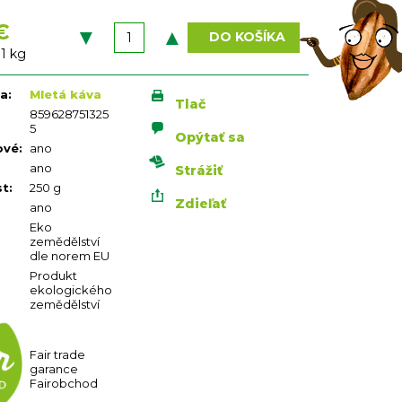
€
DO KOŠÍKA
vá
 1 kg
ia
:
Mletá káva
Tlač
859628751325
5
Opýtať sa
ové
:
ano
ano
Strážiť
st
:
250 g
Zdieľať
ano
Eko
zemědělství
dle norem EU
Produkt
ekologického
zemědělství
Fair trade
garance
Fairobchod