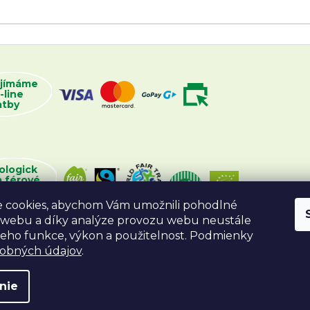
ijímáme
-line
atby
ologick
a férové
oží
 cookies, abychom Vám umožnili pohodlné
 webu a díky analýze provozu webu neustále
 jeho funkce, výkon a použitelnost. Podmienky
sobných údajov
.
nie
va vyhradené.
Vytvoril Shoptet
Desig