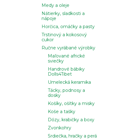
Medy a oleje
Nátierky, sladkosti a
nápoje
Horčica, omáčky a pasty
Trstinový a kokosový
cukor
Ručne vyrábané výrobky
Maľované africké
sviečky
Handrové bábiky
Dolls4Tibet
Umelecká keramika
Tácky, podnosy a
dosky
Košíky, ošítky a misky
Koše a tašky
Dózy, krabičky a boxy
Zvonkohry
Srdiečka, hračky a perá