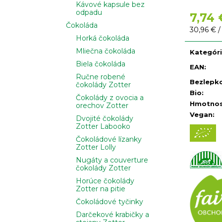
Kávové kapsule bez
odpadu
7,74 
Čokoláda
Jednotko
30,96 € /
Horká čokoláda
cena:
Mliečna čokoláda
Kategór
Biela čokoláda
EAN
:
Ručne robené
Bezlepk
čokolády Zotter
Bio
:
Čokolády z ovocia a
Hmotno
orechov Zotter
Vegan
:
Dvojité čokolády
Zotter Labooko
Čokoládové lízanky
Zotter Lolly
Nugáty a couverture
čokolády Zotter
Horúce čokolády
Zotter na pitie
Čokoládové tyčinky
Darčekové krabičky a