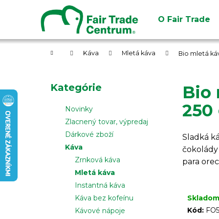
K
Prejsť
na
o
O Fair Trade
obsah
Späť
Späť
š
do
do
í
obchodu
obchodu
Domov
k
Káva
Mletá káva
Bio mletá káv
B
o
Preskočiť
Kategórie
Bio 
č
kategórie
n
250
Novinky
ý
Zlacnený tovar, výpredaj
p
Dárkové zboží
Sladká ká
a
Káva
čokolády
n
Zrnková káva
para orec
e
Mletá káva
l
Instantná káva
Sklado
Káva bez kofeínu
Kód:
FO5
Kávové nápoje