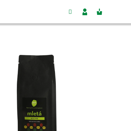
Hľadať
Nákupný
Prihlásenie
košík