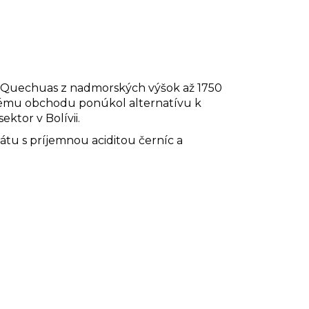
a Quechuas z nadmorských výšok až 1750
ivému obchodu ponúkol alternatívu k
ktor v Bolívii.
tu s príjemnou aciditou černíc a