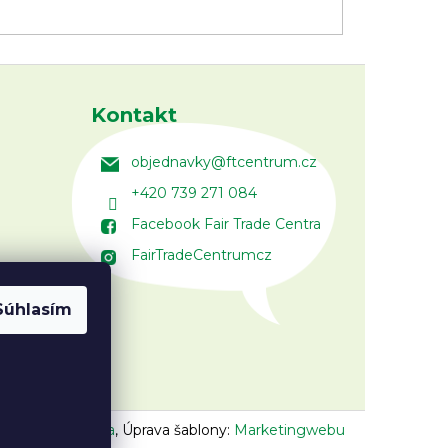
Kontakt
objednavky
@
ftcentrum.cz
+420 739 271 084
Facebook Fair Trade Centra
FairTradeCentrumcz
Súhlasím
n:
Vojtěch Lunga
,
Úprava šablony:
Marketingwebu