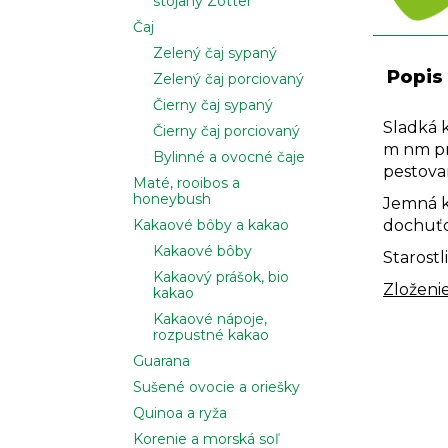
stojany Zotter
Čaj
Zelený čaj sypaný
Popis
Zelený čaj porciovaný
Čierny čaj sypaný
Sladká 
Čierny čaj porciovaný
m nm pr
Bylinné a ovocné čaje
pestova
Maté, rooibos a
honeybush
Jemná k
dochuťo
Kakaové bôby a kakao
Kakaové bôby
Starost
Kakaový prášok, bio
Zloženi
kakao
Kakaové nápoje,
rozpustné kakao
Guarana
Sušené ovocie a oriešky
Quinoa a ryža
Korenie a morská soľ