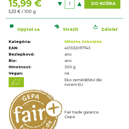
n
15,99 €
DO KOŠÍKA
á
Jednotková
5,33 € / 100 g
j
cena:
s
ť
Opýtať sa
Strážiť
Zdieľať
?
Kategória
:
Mliečna čokoláda
EAN
:
4013320117743
Bezlepkové
:
ano
Bio
:
ano
Hmotnost
:
300 g
Vegan
:
ne
Eko zemědělství dle
HĽADAŤ
norem EU
O
d
p
o
Fair trade garance
r
Gepa
ú
č