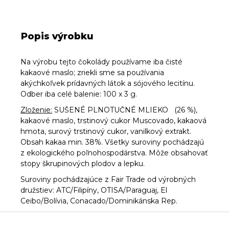
Popis výrobku
Na výrobu tejto čokolády používame iba čisté
kakaové maslo; zriekli sme sa používania
akýchkoľvek prídavných látok a sójového lecitínu.
Odber iba celé balenie: 100 x 3 g.
Zloženie:
SUŠENÉ PLNOTUČNÉ MLIEKO
(26 %),
kakaové maslo, trstinový cukor Muscovado, kakaová
hmota, surový trstinový cukor, vanilkový extrakt.
Obsah kakaa min. 38%. Všetky suroviny pochádzajú
z ekologického poľnohospodárstva. Môže obsahovať
stopy škrupinových plodov a lepku.
Suroviny pochádzajúce z Fair Trade od výrobných
družstiev: ATC/Filipíny, OTISA/Paraguaj, El
Ceibo/Bolívia, Conacado/Dominikánska Rep.
Z