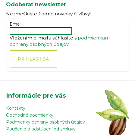
á
Odoberať newsletter
p
Nezmeškajte žiadne novinky či zľavy!
ä
t
Email
i
Vložením e-mailu súhlasíte s
podmienkami
e
ochrany osobných údajov
PRIHLÁSIŤ SA
Informácie pre vás
Kontakty
Obchodné podmienky
Podmienky ochrany osobných údajov
Poučenie o odstúpení od zmluvy