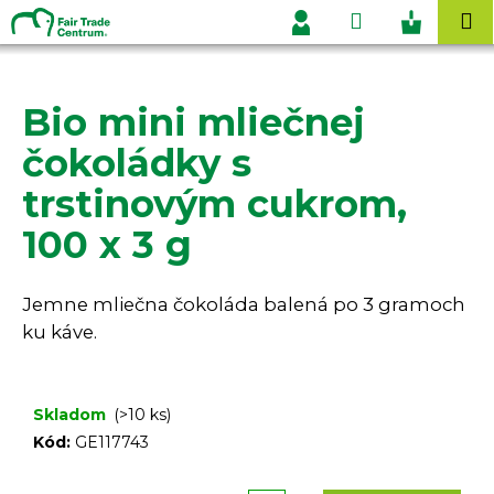
K
Prejsť
Hľadať
Nákupn
M
na
o
Prihlásenie
obsah
Späť
Späť
košík
š
í
Bio mini mliečnej
Č
k
o
čokoládky s
p
trstinovým cukrom,
o
t
100 x 3 g
r
e
Jemne mliečna čokoláda balená po 3 gramoch
b
ku káve.
u
j
e
Skladom
(>10 ks)
t
Kód:
GE117743
e