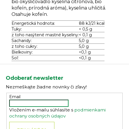
bio okysličovadlo kyselina citrónová, bio
kofeín, prírodná aróma), kyselina uhličitá.
Osahuje kofeín.
Energetická hodnota:
88 kJ/21 kcal
Tuky:
< 0,5 g
z toho nasýtené mastné kyseliny:
< 0,1 g
Sacharidy:
5,0 g
z toho cukry:
5,0 g
Bielkoviny:
<0,1 g
Soľ:
<0,1 g
Z
á
Odoberať newsletter
p
Nezmeškajte žiadne novinky či zľavy!
ä
t
Email
i
Vložením e-mailu súhlasíte s
podmienkami
e
ochrany osobných údajov