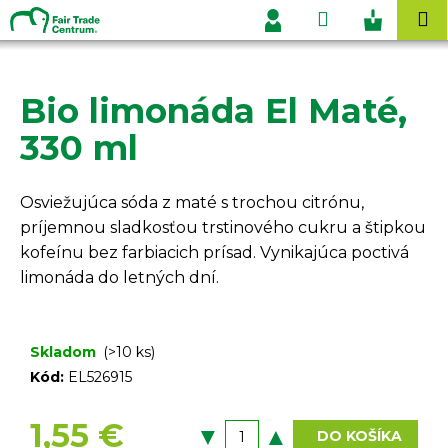
K
Prejsť
Hľadať
Nákupn
M
na
o
Prihlásenie
obsah
Späť
Späť
košík
š
í
Bio limonáda El Maté,
Č
k
o
330 ml
p
o
Osviežujúca sóda z maté s trochou citrónu,
t
príjemnou sladkosťou trstinového cukru a štipkou
r
kofeínu bez farbiacich prísad. Vynikajúca poctivá
e
limonáda do letných dní.
b
u
j
Skladom
(>10 ks)
e
Kód:
EL526915
t
e
1,55 €
DO KOŠÍKA