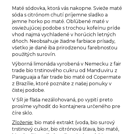
Maté sódovka, ktorá vás nakopne. Svieže maté
sóda s citrónom chutí príjemne sladko a
jemne horko po maté. Obľúbené maté v
osviežujúcej podobe s trochou kofeínu príde
vhod najmä vychladené v horúcich letných
dňoch. Neobsahuje žiadne farbiace prísady,
všetko je dané iba prirodzenou farebnosťou
použitých surovín.
Výborná limonáda vyrobená v Nemecku z fair
trade bio trstinového cukru od Manduviru z
Paraguaja a fair trade bio maté od Copermate
z Brazílie, ktoré poznáte z našej ponuky v
čistej podobe.
V SR je fľaša nezálohovaná, po vypití preto
prosíme vyhodiť do kontajnera určeného pre
číre sklo.
Zloženie:
bio maté extrakt (voda, bio surový
trstinový cukor, bio citrónová šťava, bio maté,