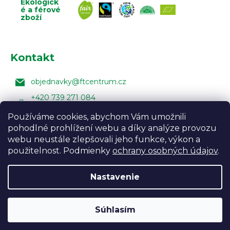
Ekologick
é a férové
zboží
Kontakt
objednavky
@
ftcentrum.cz
+420 739 271 084
Facebook Fair Trade Centra
Používáme cookies, abychom Vám umožnili
pohodlné prohlížení webu a díky analýze provozu
FairTradeCentrumcz
webu neustále zlepšovali jeho funkce, výkon a
použitelnost. Podmienky
ochrany osobných údajov
.
Nastavenie
Vytvoril Shoptet
Design:
Vojtěch Lunga
,
Úprava
šablony:
Marketingwebu
Odpočívame a objednávky expedujeme až od
Súhlasím
Copyright 2026
Fair Trade Centrum
. Všetky práva
10.8.2026.
vyhradené.