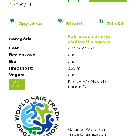
n
Jednotková
4,70 € / 1 l
á
cena:
j
s
Opýtať sa
Strážiť
Zdieľať
ť
Fair trade nátierky,
?
Kategória
:
sladkosti a nápoje
EAN
:
4030254526915
Bezlepkové
:
ano
Bio
:
ano
Hmotnost
:
330 ml
Vegan
:
ano
Eko zemědělství dle
HĽADAŤ
norem EU
O
d
p
o
r
ú
Garance World Fair
č
Trade Organization