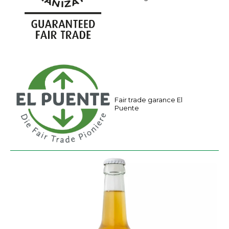
a
m
e
Fair trade garance El
Puente