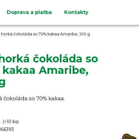
Doprava a platba
Kontakty
Čo potrebujete nájsť?
 horká čokoláda so 70% kakaa Amaribe, 100 g
horká čokoláda so
 kakaa Amaribe,
HĽADAŤ
 g
Odporúčame
á čokoláda so 70% kakaa.
m
(>10 ks)
66393