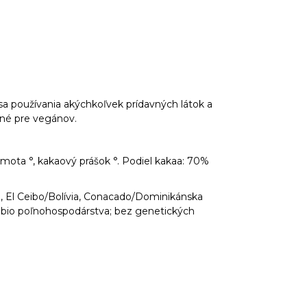
sa používania akýchkoľvek prídavných látok a
dné pre vegánov.
mota °, kakaový prášok °. Podiel kakaa: 70%
eru, El Ceibo/Bolívia, Conacado/Dominikánska
z bio poľnohospodárstva; bez genetických