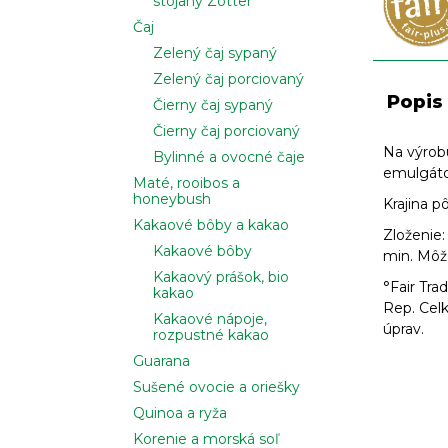
stojany Zotter
Čaj
Zelený čaj sypaný
Zelený čaj porciovaný
Popis
Čierny čaj sypaný
Čierny čaj porciovaný
Na výrobu
Bylinné a ovocné čaje
emulgátor
Maté, rooibos a
honeybush
Krajina p
Kakaové bôby a kakao
Zloženie:
Kakaové bôby
min. Môž
Kakaový prášok, bio
°Fair Tra
kakao
Rep. Celk
Kakaové nápoje,
úprav.
rozpustné kakao
Guarana
Sušené ovocie a oriešky
Quinoa a ryža
Korenie a morská soľ