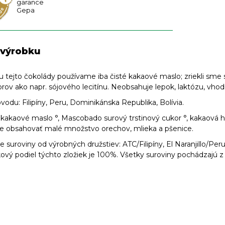
garance
Gepa
 výrobku
 tejto čokolády používame iba čisté kakaové maslo; zriekli sme 
ov ako napr. sójového lecitínu. Neobsahuje lepok, laktózu, vho
ôvodu: Filipíny, Peru, Dominikánska Republika, Bolívia.
 kakaové maslo °, Mascobado surový trstinový cukor °, kakaová h
e obsahovať malé množstvo orechov, mlieka a pšenice.
de suroviny od výrobných družstiev: ATC/Filipíny, El Naranjillo/P
ový podiel týchto zložiek je 100%. Všetky suroviny pochádzajú 