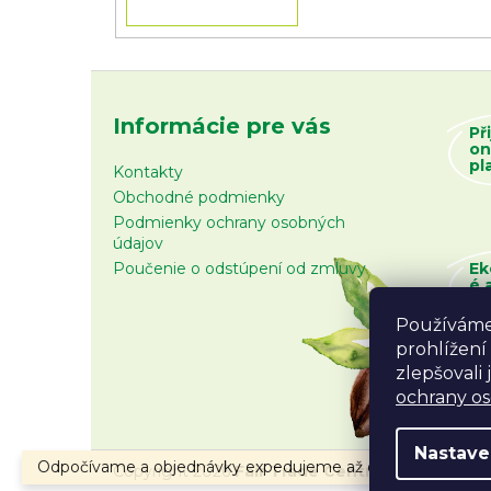
Informácie pre vás
Př
on
pl
Kontakty
Obchodné podmienky
Podmienky ochrany osobných
údajov
Poučenie o odstúpení od zmluvy
Ek
é 
zb
Používáme
prohlížení
zlepšovali
ochrany o
Nastave
Odpočívame a objednávky expedujeme až od 10.8.2026.
Copyright 2026
Fair Trade Centrum
. Všetky prá