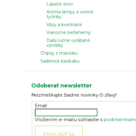
Lapače snov
Aróma lampy a vonné
tyčinky
Vázy a kvetináče
Vianočné betlehemy
Ďalší ručne vyrábané
výrobky
Chipsy z manioku
Sadenice baobabu
Z
á
Odoberať newsletter
p
Nezmeškajte žiadne novinky či zľavy!
ä
t
Email
i
Vložením e-mailu súhlasíte s
podmienkami 
e
PRIHLÁSIŤ SA