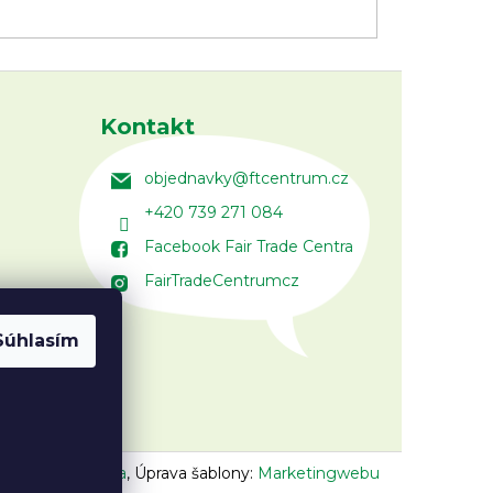
Kontakt
objednavky
@
ftcentrum.cz
+420 739 271 084
Facebook Fair Trade Centra
FairTradeCentrumcz
Súhlasím
n:
Vojtěch Lunga
,
Úprava šablony:
Marketingwebu