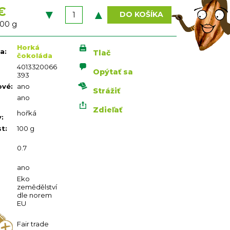
€
DO KOŠÍKA
vá
100 g
Horká
ia
:
Tlač
čokoláda
4013320066
Opýtať sa
393
ové
:
ano
Strážiť
ano
Zdieľať
hořká
y
:
st
:
100 g
0.7
ano
Eko
zemědělství
dle norem
EU
Fair trade