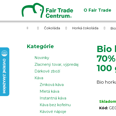
K
Prejsť
na
o
O Fair Trade
obsah
Späť
Späť
š
do
do
í
obchodu
obchodu
Domov
k
Čokoláda
Horká čokoláda
Bio
B
o
Preskočiť
Kategórie
Bio 
č
kategórie
n
70%
Novinky
ý
Zlacnený tovar, výpredaj
100
p
Dárkové zboží
a
Káva
Bio hork
n
Zrnková káva
e
Mletá káva
l
Instantná káva
Sklado
Káva bez kofeínu
Kód:
GE0
Kávové nápoje