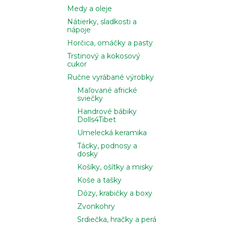
Medy a oleje
Nátierky, sladkosti a
nápoje
Horčica, omáčky a pasty
Trstinový a kokosový
cukor
Ručne vyrábané výrobky
Maľované africké
sviečky
Handrové bábiky
Dolls4Tibet
Umelecká keramika
Tácky, podnosy a
dosky
Košíky, ošítky a misky
Koše a tašky
Dózy, krabičky a boxy
Zvonkohry
Srdiečka, hračky a perá