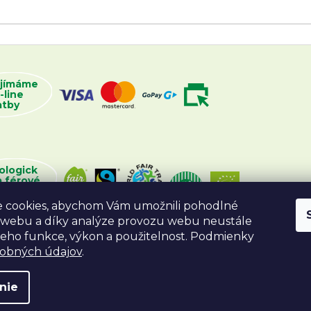
ijímáme
-line
atby
ologick
a férové
oží
 cookies, abychom Vám umožnili pohodlné
 webu a díky analýze provozu webu neustále
 jeho funkce, výkon a použitelnost. Podmienky
sobných údajov
.
nie
va vyhradené.
Vytvoril Shoptet
Desig