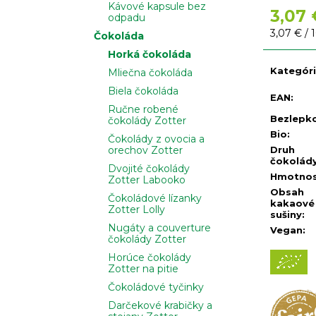
Kávové kapsule bez
3,07 
odpadu
Jednotko
3,07 € / 
Čokoláda
cena:
Horká čokoláda
Kategór
Mliečna čokoláda
Biela čokoláda
EAN
:
Ručne robené
Bezlepk
čokolády Zotter
Bio
:
Čokolády z ovocia a
Druh
orechov Zotter
čokolád
Dvojité čokolády
Hmotno
Zotter Labooko
Obsah
Čokoládové lízanky
kakaové
Zotter Lolly
sušiny
:
Nugáty a couverture
Vegan
:
čokolády Zotter
Horúce čokolády
Zotter na pitie
Čokoládové tyčinky
Darčekové krabičky a