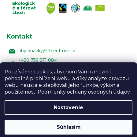
Ekologick
é a férové
zboží
Kontakt
objednavky
@
ftcentrum.cz
+420 739 271 084
Facebook Fair Trade Centra
Používáme cookies, abychom Vám umožnili
pohodlné prohlížení webu a díky analýze provozu
FairTradeCentrumcz
webu neustále zlepšovali jeho funkce, výkon a
použitelnost. Podmienky
ochrany osobných údajov
.
Nastavenie
Vytvoril Shoptet
Design:
Vojtěch Lunga
,
Úprava
šablony:
Marketingwebu
Odpočívame a objednávky expedujeme až od
Súhlasím
Copyright 2026
Fair Trade Centrum
. Všetky práva
10.8.2026.
vyhradené.