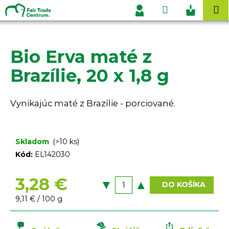
K
Prejsť
Hľadať
Nákupn
M
na
o
Prihlásenie
obsah
Späť
Späť
košík
š
í
Bio Erva maté z
Č
k
o
Brazílie, 20 x 1,8 g
p
o
Vynikajúc maté z Brazílie - porciované.
t
r
e
Skladom
(>10 ks)
b
Kód:
EL142030
u
j
3,28 €
DO KOŠÍKA
e
Jednotková
9,11 € / 100 g
t
cena:
e