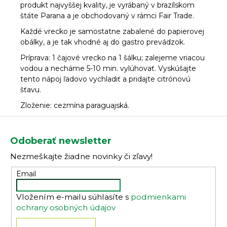
produkt najvyššej kvality, je vyrábaný v brazílskom
štáte Parana a je obchodovaný v rámci Fair Trade.
Každé vrecko je samostatne zabalené do papierovej
obálky, a je tak vhodné aj do gastro prevádzok.
Príprava: 1 čajové vrecko na 1 šálku; zalejeme vriacou
vodou a necháme 5-10 min. vylúhovať. Vyskúšajte
tento nápoj ľadovo vychladiť a pridajte citrónovú
šťavu.
Zloženie: cezmína paraguajská.
Z
á
Odoberať newsletter
p
Nezmeškajte žiadne novinky či zľavy!
ä
t
Email
i
Vložením e-mailu súhlasíte s
podmienkami
e
ochrany osobných údajov