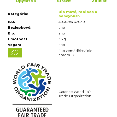
n
Opýtať sa
Strážiť
Zdieľať
á
Bio maté, rooibos a
j
Kategória
:
honeybush
s
EAN
:
4030254142030
ť
Bezlepkové
:
ano
?
Bio
:
ano
Hmotnost
:
36 g
Vegan
:
ano
Eko zemědělství dle
norem EU
HĽADAŤ
O
d
p
Garance World Fair
Trade Organization
o
r
ú
č