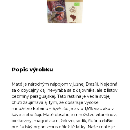
Popis výrobku
Maté je národným nápojom v južnej Brazílii. Nejedná
sa o obyčajný čaj; nevyrába sa z čajovníka, ale z listov
cezmíny paraguajskej. Táto rastlina je vedľa svojej
chuti zaujímavá aj tým, že obsahuje vysoké
množstvo kofeínu – 6,5%, čo je asi o 1,5% viac ako v
káve alebo čaji. Maté obsahuje množstvo vitamínov,
bielkoviny, magnézium, železo, sodík, fluór a ďalšie
pre ľudský organizmus dôležité látky. Naše maté je