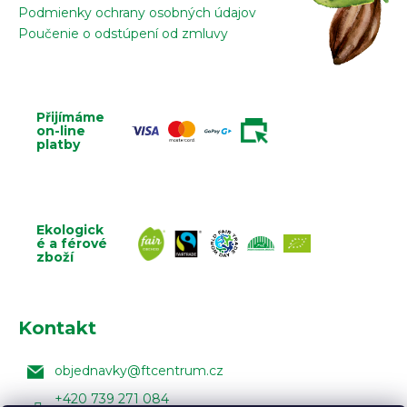
Podmienky ochrany osobných údajov
Poučenie o odstúpení od zmluvy
Přijímáme
on-line
platby
Ekologick
é a férové
zboží
Kontakt
objednavky
@
ftcentrum.cz
+420 739 271 084