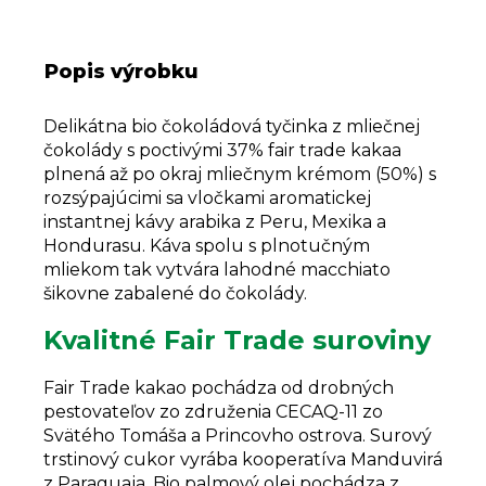
Popis výrobku
Delikátna bio čokoládová tyčinka z mliečnej
čokolády s poctivými 37% fair trade kakaa
plnená až po okraj mliečnym krémom (50%) s
rozsýpajúcimi sa vločkami aromatickej
instantnej kávy arabika z Peru, Mexika a
Hondurasu. Káva spolu s plnotučným
mliekom tak vytvára lahodné macchiato
šikovne zabalené do čokolády.
Kvalitné Fair Trade suroviny
Fair Trade kakao pochádza od drobných
pestovateľov zo združenia CECAQ-11 zo
Svätého Tomáša a Princovho ostrova. Surový
trstinový cukor vyrába kooperatíva Manduvirá
z Paraguaja. Bio palmový olej pochádza z