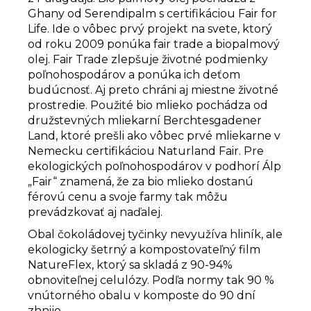
Ghany od Serendipalm s certifikáciou Fair for
Life. Ide o vôbec prvý projekt na svete, ktorý
od roku 2009 ponúka fair trade a biopalmový
olej. Fair Trade zlepšuje životné podmienky
poľnohospodárov a ponúka ich deťom
budúcnosť. Aj preto chráni aj miestne životné
prostredie. Použité bio mlieko pochádza od
družstevných mliekarní Berchtesgadener
Land, ktoré prešli ako vôbec prvé mliekarne v
Nemecku certifikáciou Naturland Fair. Pre
ekologických poľnohospodárov v podhorí Álp
„Fair“ znamená, že za bio mlieko dostanú
férovú cenu a svoje farmy tak môžu
prevádzkovať aj naďalej.
Obal čokoládovej tyčinky nevyužíva hliník, ale
ekologicky šetrný a kompostovateľný film
NatureFlex, ktorý sa skladá z 90-94%
obnoviteľnej celulózy. Podľa normy tak 90 %
vnútorného obalu v komposte do 90 dní
zhnije.