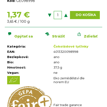
n
Kód:
GE098998
á
j
1,37 €
DO KOŠÍKA
s
Jednotková
3,65 € / 100 g
ť
cena:
?
Opýtať sa
Strážiť
Zdieľať
Kategória
:
Čokoládové tyčinky
EAN
:
4013320098998
Bezlepkové
:
ano
Bio
:
ano
HĽADAŤ
Hmotnost
:
37,5 g
O
Vegan
:
ne
d
Eko zemědělství dle
norem EU
p
o
r
ú
č
Fair trade garance