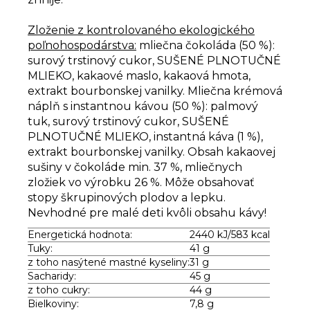
Zloženie z kontrolovaného ekologického
poľnohospodárstva:
mliečna čokoláda (50 %):
surový trstinový cukor, SUŠENÉ PLNOTUČNÉ
MLIEKO, kakaové maslo, kakaová hmota,
extrakt bourbonskej vanilky. Mliečna krémová
náplň s instantnou kávou (50 %): palmový
tuk, surový trstinový cukor, SUŠENÉ
PLNOTUČNÉ MLIEKO, instantná káva (1 %),
extrakt bourbonskej vanilky. Obsah kakaovej
sušiny v čokoláde min. 37 %, mliečnych
zložiek vo výrobku 26 %. Môže obsahovať
stopy škrupinových plodov a lepku.
Nevhodné pre malé deti kvôli obsahu kávy!
Energetická hodnota:
2440 kJ/583 kcal
Tuky:
41 g
z toho nasýtené mastné kyseliny:
31 g
Sacharidy:
45 g
z toho cukry:
44 g
Bielkoviny:
7,8 g