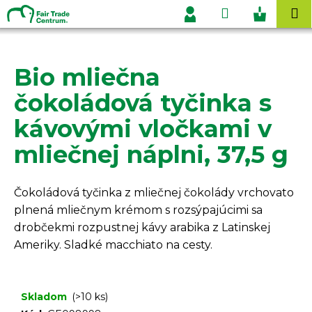
K
Prejsť
Hľadať
Nákupn
M
na
o
Prihlásenie
obsah
Späť
Späť
košík
š
í
Bio mliečna
Č
k
o
čokoládová tyčinka s
p
kávovými vločkami v
o
t
mliečnej náplni, 37,5 g
r
e
Čokoládová tyčinka z mliečnej čokolády vrchovato
b
plnená mliečnym krémom s rozsýpajúcimi sa
u
drobčekmi rozpustnej kávy arabika z Latinskej
j
Ameriky. Sladké macchiato na cesty.
e
t
e
Skladom
(>10 ks)