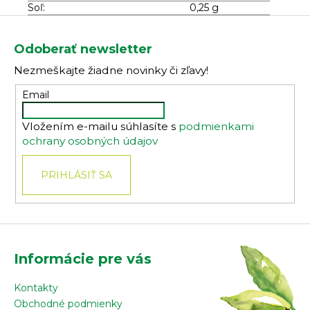
Soľ:
0,25 g
Z
á
Odoberať newsletter
p
Nezmeškajte žiadne novinky či zľavy!
ä
t
Email
i
Vložením e-mailu súhlasíte s
podmienkami
e
ochrany osobných údajov
PRIHLÁSIŤ SA
Informácie pre vás
Kontakty
Obchodné podmienky