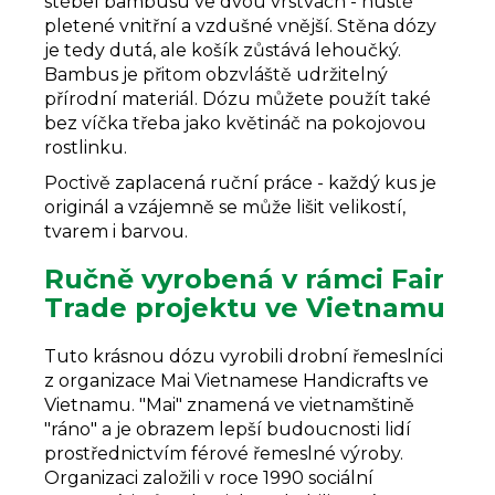
stébel bambusu ve dvou vrstvách - hustě
pletené vnitřní a vzdušné vnější. Stěna dózy
je tedy dutá, ale košík zůstává lehoučký.
Bambus je přitom obzvláště udržitelný
přírodní materiál. Dózu můžete použít také
bez víčka třeba jako květináč na pokojovou
rostlinku.
Poctivě zaplacená ruční práce - každý kus je
originál a vzájemně se může lišit velikostí,
tvarem i barvou.
Ručně vyrobená v rámci Fair
Trade projektu ve Vietnamu
Tuto krásnou dózu vyrobili drobní řemeslníci
z organizace Mai Vietnamese Handicrafts ve
Vietnamu. "Mai" znamená ve vietnamštině
"ráno" a je obrazem lepší budoucnosti lidí
prostřednictvím férové řemeslné výroby.
Organizaci založili v roce 1990 sociální