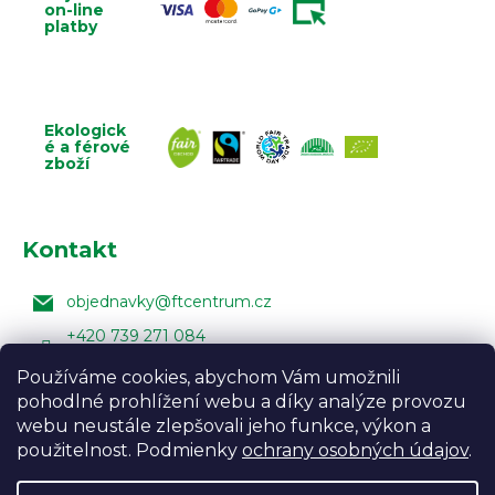
on-line
platby
Ekologick
é a férové
zboží
Kontakt
objednavky
@
ftcentrum.cz
+420 739 271 084
Facebook Fair Trade Centra
Používáme cookies, abychom Vám umožnili
pohodlné prohlížení webu a díky analýze provozu
FairTradeCentrumcz
webu neustále zlepšovali jeho funkce, výkon a
použitelnost. Podmienky
ochrany osobných údajov
.