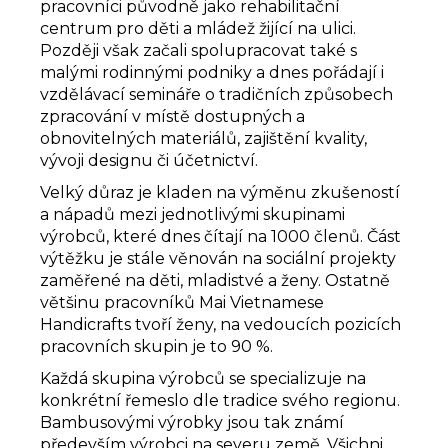
pracovníci původně jako rehabilitační
centrum pro děti a mládež žijící na ulici.
Později však začali spolupracovat také s
malými rodinnými podniky a dnes pořádají i
vzdělávací semináře o tradičních způsobech
zpracování v místě dostupných a
obnovitelných materiálů, zajištění kvality,
vývoji designu či účetnictví.
Velký důraz je kladen na výměnu zkušeností
a nápadů mezi jednotlivými skupinami
výrobců, které dnes čítají na 1000 členů. Část
výtěžku je stále věnován na sociální projekty
zaměřené na děti, mladistvé a ženy. Ostatně
většinu pracovníků Mai Vietnamese
Handicrafts tvoří ženy, na vedoucích pozicích
pracovních skupin je to 90 %.
Každá skupina výrobců se specializuje na
konkrétní řemeslo dle tradice svého regionu.
Bambusovými výrobky jsou tak známí
především výrobci na severu země. Všichni