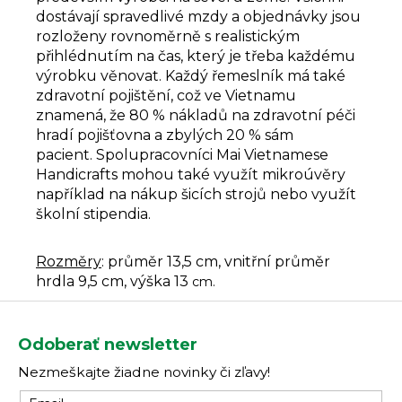
dostávají spravedlivé mzdy a objednávky jsou
rozloženy rovnoměrně s realistickým
přihlédnutím na čas, který je třeba každému
výrobku věnovat. Každý řemeslník má také
zdravotní pojištění, což ve Vietnamu
znamená, že 80 % nákladů na zdravotní péči
hradí pojišťovna a zbylých 20 % sám
pacient. Spolupracovníci Mai Vietnamese
Handicrafts mohou také využít mikroúvěry
například na nákup šicích strojů nebo využít
školní stipendia.
Rozměry
: průměr 13,5 cm, vnitřní průměr
hrdla 9,5 cm, výška 13
cm.
Z
á
Odoberať newsletter
p
Nezmeškajte žiadne novinky či zľavy!
ä