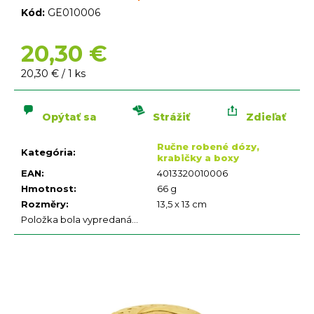
n
Kód:
GE010006
á
j
20,30 €
s
ť
Jednotková
20,30 € / 1 ks
?
cena:
Opýtať sa
Strážiť
Zdieľať
Ručne robené dózy,
Kategória
:
krabičky a boxy
EAN
:
4013320010006
Hmotnost
:
66 g
HĽADAŤ
Rozměry
:
13,5 x 13 cm
O
Položka bola vypredaná…
d
p
o
r
ú
č