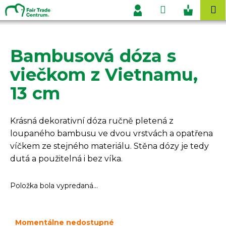
K
Prejsť
Hľadať
Nákupn
M
na
o
Prihlásenie
obsah
Späť
Späť
košík
š
í
Bambusová dóza s
Č
k
o
viečkom z Vietnamu,
p
13 cm
o
t
r
Krásná dekorativní dóza ručně pletená z
e
loupaného bambusu ve dvou vrstvách a opatřena
b
víčkem ze stejného materiálu. Stěna dózy je tedy
u
dutá a použitelná i bez víka.
j
e
Položka bola vypredaná…
t
e
Momentálne nedostupné