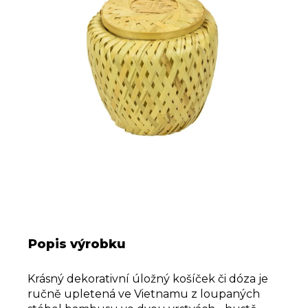
a
m
e
Popis výrobku
Krásný dekorativní úložný košíček či dóza je
ručně upletená ve Vietnamu z loupaných